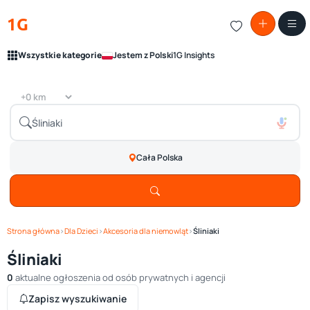
1G
Wszystkie kategorie
Jestem z Polski
1G Insights
Cała Polska
Strona główna
›
Dla Dzieci
›
Akcesoria dla niemowląt
›
Śliniaki
Śliniaki
0
aktualne ogłoszenia od osób prywatnych i agencji
Zapisz wyszukiwanie