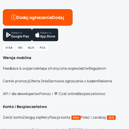
Dodaj ogłoszenie
Pobierz w
Pobierz w
Google Play
App Store
VISA
MC
BLIK
P24
Wersja mobilna
Feedback & wsparcie
Mapa strony
Lista województw
Regulamin
Cennik promocji
Oferta Dnia
Darmowe ogłoszenia z kodem
Reklama
API / dla deweloperów
Pomoc / 💬 Czat online
Bezpieczeństwo
Konto i Bezpieczeństwo
Załóż konto
Zaloguj się
Weryfikacja konta
Poleć i zarabiaj
PRO
10%