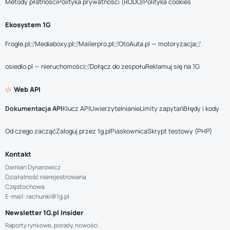
Metody płatności
Polityka prywatności (RODO)
Polityka cookies
Ekosystem 1G
Frogle.pl
Mediaboxy.pl
Mailerpro.pl
OtoAuta.pl — motoryzacja
osiedlo.pl — nieruchomości
Dołącz do zespołu
Reklamuj się na 1G
Web API
Dokumentacja API
Klucz API
Uwierzytelnianie
Limity zapytań
Błędy i kody
Od czego zacząć
Zaloguj przez 1g.pl
Piaskownica
Skrypt testowy (PHP)
Kontakt
Damian Dynarowicz
Działalność nierejestrowana
Częstochowa
E-mail: rachunki@1g.pl
Newsletter 1G.pl Insider
Raporty rynkowe, porady, nowości.