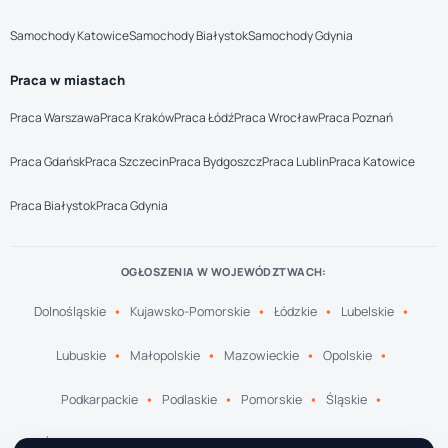
Samochody Katowice
Samochody Białystok
Samochody Gdynia
Praca w miastach
Praca Warszawa
Praca Kraków
Praca Łódź
Praca Wrocław
Praca Poznań
Praca Gdańsk
Praca Szczecin
Praca Bydgoszcz
Praca Lublin
Praca Katowice
Praca Białystok
Praca Gdynia
OGŁOSZENIA W WOJEWÓDZTWACH:
Dolnośląskie
Kujawsko-Pomorskie
Łódzkie
Lubelskie
Lubuskie
Małopolskie
Mazowieckie
Opolskie
Podkarpackie
Podlaskie
Pomorskie
Śląskie
Świętokrzyskie
Warmińsko-Mazurskie
Wielkopolskie