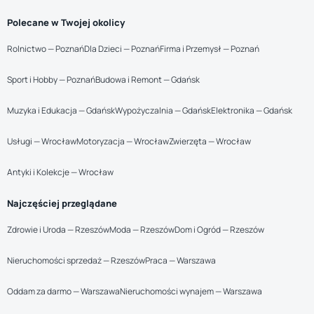
Polecane w Twojej okolicy
Rolnictwo — Poznań
Dla Dzieci — Poznań
Firma i Przemysł — Poznań
Sport i Hobby — Poznań
Budowa i Remont — Gdańsk
Muzyka i Edukacja — Gdańsk
Wypożyczalnia — Gdańsk
Elektronika — Gdańsk
Usługi — Wrocław
Motoryzacja — Wrocław
Zwierzęta — Wrocław
Antyki i Kolekcje — Wrocław
Najczęściej przeglądane
Zdrowie i Uroda — Rzeszów
Moda — Rzeszów
Dom i Ogród — Rzeszów
Nieruchomości sprzedaż — Rzeszów
Praca — Warszawa
Oddam za darmo — Warszawa
Nieruchomości wynajem — Warszawa