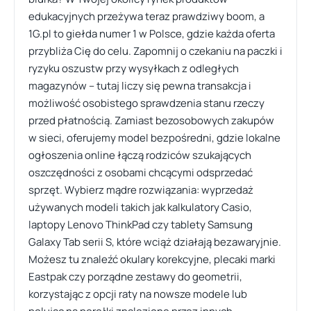
edukacyjnych przeżywa teraz prawdziwy boom, a
1G.pl to giełda numer 1 w Polsce, gdzie każda oferta
przybliża Cię do celu. Zapomnij o czekaniu na paczki i
ryzyku oszustw przy wysyłkach z odległych
magazynów – tutaj liczy się pewna transakcja i
możliwość osobistego sprawdzenia stanu rzeczy
przed płatnością. Zamiast bezosobowych zakupów
w sieci, oferujemy model bezpośredni, gdzie lokalne
ogłoszenia online łączą rodziców szukających
oszczędności z osobami chcącymi odsprzedać
sprzęt. Wybierz mądre rozwiązania: wyprzedaż
używanych modeli takich jak kalkulatory Casio,
laptopy Lenovo ThinkPad czy tablety Samsung
Galaxy Tab serii S, które wciąż działają bezawaryjnie.
Możesz tu znaleźć okulary korekcyjne, plecaki marki
Eastpak czy porządne zestawy do geometrii,
korzystając z opcji raty na nowsze modele lub