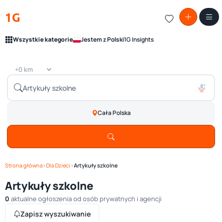
1G
Wszystkie kategorie
Jestem z Polski
1G Insights
Cała Polska
Strona główna
›
Dla Dzieci
›
Artykuły szkolne
Artykuły szkolne
0
aktualne ogłoszenia od osób prywatnych i agencji
Zapisz wyszukiwanie