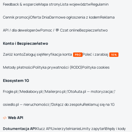
Feedback & wsparcie
Mapa strony
Lista województw
Regulamin
Cennik promocji
Oferta Dnia
Darmowe ogłoszenia z kodem
Reklama
API / dla deweloperów
Pomoc / 💬 Czat online
Bezpieczeństwo
Konto i Bezpieczeństwo
Załóż konto
Zaloguj się
Weryfikacja konta
Poleć i zarabiaj
PRO
10%
Metody płatności
Polityka prywatności (RODO)
Polityka cookies
Ekosystem 1G
Frogle.pl
Mediaboxy.pl
Mailerpro.pl
OtoAuta.pl — motoryzacja
osiedlo.pl — nieruchomości
Dołącz do zespołu
Reklamuj się na 1G
Web API
Dokumentacja API
Klucz API
Uwierzytelnianie
Limity zapytań
Błędy i kody