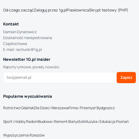
Od czego zacząć
Zaloguj przez 1g.pl
Piaskownica
Skrypt testowy (PHP)
Kontakt
Damian Dynarowicz
Działalność nierejestrowana
Częstochowa
E-mail: rachunki@1g.pl
Newsletter 1G.pl Insider
Raporty rynkowe, porady, nowości.
Zapisz
Popularne wyszukiwania
Rolnictwo Gdańsk
Dla Dzieci Warszawa
Firma i Przemysł Bydgoszcz
Sport i Hobby Radom
Budowa i Remont Białystok
Muzyka i Edukacja Poznań
Wypożyczalnia Rzeszów