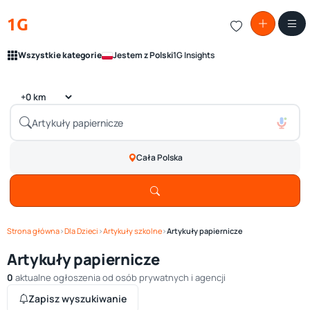
1G
Wszystkie kategorie
Jestem z Polski
1G Insights
Cała Polska
Strona główna
›
Dla Dzieci
›
Artykuły szkolne
›
Artykuły papiernicze
Artykuły papiernicze
0
aktualne ogłoszenia od osób prywatnych i agencji
Zapisz wyszukiwanie