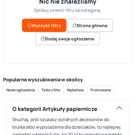
Nic nie znaleźliśmy
Spróbuj zmienić filtry lub kategorię.
Wyczyść filtry
Strona główna
Dodaj swoje ogłoszenie
Popularne wyszukiwania w okolicy
Nowe ogłoszenia
Tylko z foto
Najtańsze
Promowane
O kategorii Artykuły papiernicze
Słuchaj, jeśli szukasz solidnych akcesoriów do
biurka albo wyposażenia dla dzieciaków, to najlepiej
zaglądać właśnie tutaj, bo 1G.pl to prawdziwa giełda