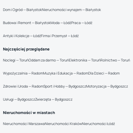
Dom i Ogród — Białystok
Nieruchomości wynajem — Białystok
Budowa i Remont — Białystok
Moda — Łódź
Praca — Łódź
Antyki i Kolekcje — Łódź
Firma i Przemysł — Łódź
Najczęściej przeglądane
Noclegi — Toruń
Oddam za darmo — Toruń
Elektronika — Toruń
Rolnictwo — Toruń
Wypożyczalnia — Radom
Muzyka i Edukacja — Radom
Dla Dzieci — Radom
Zdrowie i Uroda — Radom
Sport i Hobby — Bydgoszcz
Motoryzacja — Bydgoszcz
Usługi — Bydgoszcz
Zwierzęta — Bydgoszcz
Nieruchomości w miastach
Nieruchomości Warszawa
Nieruchomości Kraków
Nieruchomości Łódź