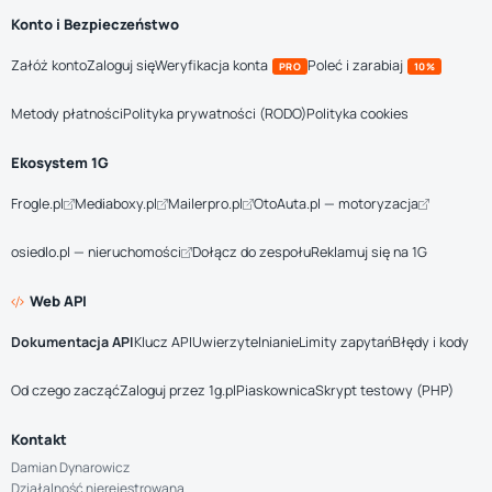
Konto i Bezpieczeństwo
Załóż konto
Zaloguj się
Weryfikacja konta
Poleć i zarabiaj
PRO
10%
Metody płatności
Polityka prywatności (RODO)
Polityka cookies
Ekosystem 1G
Frogle.pl
Mediaboxy.pl
Mailerpro.pl
OtoAuta.pl — motoryzacja
osiedlo.pl — nieruchomości
Dołącz do zespołu
Reklamuj się na 1G
Web API
Dokumentacja API
Klucz API
Uwierzytelnianie
Limity zapytań
Błędy i kody
Od czego zacząć
Zaloguj przez 1g.pl
Piaskownica
Skrypt testowy (PHP)
Kontakt
Damian Dynarowicz
Działalność nierejestrowana