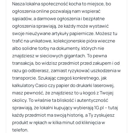
Nasza lokalna społeczność kocha to miejsce, bo
ogłoszenia online pozwalają nam wspierać
sąsiadów, a darmowe ogłoszenia i bezpłatne
ogłoszenia sprawiają, że każdy może wystawić
swoje nieużywane artykuły papiernicze. Możesz tu
trafić na unikatowe, kolekcjonerskie pióra wieczne
albo solidne torby na dokumenty, których nie
znajdziesz w sieciowych gigantach. To pewna
transakcja, bo widzisz przedmiot przed zakupem i od
razu go odbierasz, zamiast ryzykować uszkodzenia w
transporcie. Szukając czegoś konkretnego, jak
kalkulatory Casio czy papier do drukarki laserowej,
masz pewność, że znajdziesz to u kogoś z Twojej
okolicy. To właśnie ta bliskość i autentyczność
sprawiają, że lokalni kupujący wybierają 1G.pl – tutaj
każdy przedmiot ma swoją historię, a Ty zyskujesz
produkt w rękach w kilka minut od kliknięcia w
telefon.