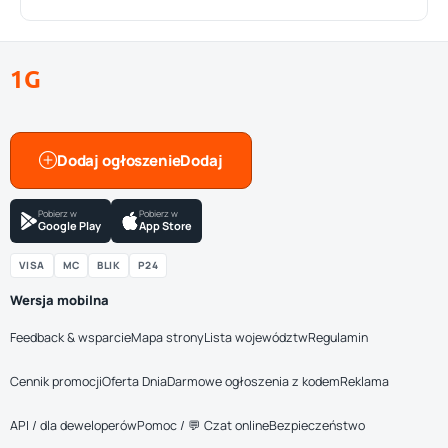
1G
Dodaj ogłoszenie
Pobierz w
Pobierz w
Google Play
App Store
VISA
MC
BLIK
P24
Wersja mobilna
Feedback & wsparcie
Mapa strony
Lista województw
Regulamin
Cennik promocji
Oferta Dnia
Darmowe ogłoszenia z kodem
Reklama
API / dla deweloperów
Pomoc / 💬 Czat online
Bezpieczeństwo