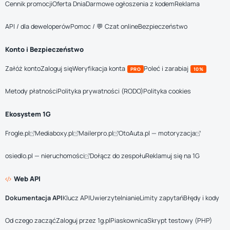
Cennik promocji
Oferta Dnia
Darmowe ogłoszenia z kodem
Reklama
API / dla deweloperów
Pomoc / 💬 Czat online
Bezpieczeństwo
Konto i Bezpieczeństwo
Załóż konto
Zaloguj się
Weryfikacja konta
Poleć i zarabiaj
PRO
10%
Metody płatności
Polityka prywatności (RODO)
Polityka cookies
Ekosystem 1G
Frogle.pl
Mediaboxy.pl
Mailerpro.pl
OtoAuta.pl — motoryzacja
osiedlo.pl — nieruchomości
Dołącz do zespołu
Reklamuj się na 1G
Web API
Dokumentacja API
Klucz API
Uwierzytelnianie
Limity zapytań
Błędy i kody
Od czego zacząć
Zaloguj przez 1g.pl
Piaskownica
Skrypt testowy (PHP)