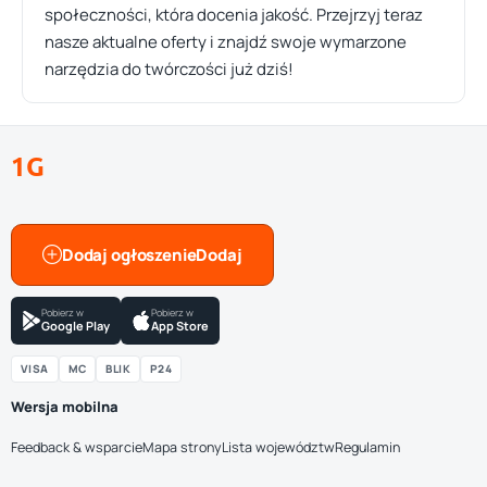
społeczności, która docenia jakość. Przejrzyj teraz
nasze aktualne oferty i znajdź swoje wymarzone
narzędzia do twórczości już dziś!
1G
Dodaj ogłoszenie
Pobierz w
Pobierz w
Google Play
App Store
VISA
MC
BLIK
P24
Wersja mobilna
Feedback & wsparcie
Mapa strony
Lista województw
Regulamin