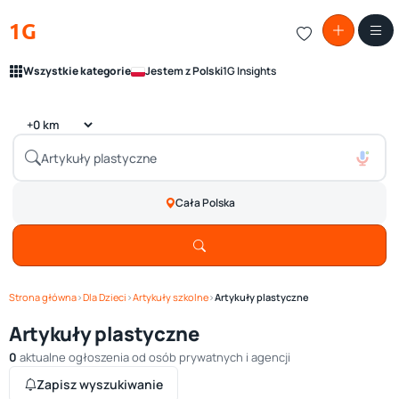
1G
Wszystkie kategorie
Jestem z Polski
1G Insights
Cała Polska
Strona główna
›
Dla Dzieci
›
Artykuły szkolne
›
Artykuły plastyczne
Artykuły plastyczne
0
aktualne ogłoszenia od osób prywatnych i agencji
Zapisz wyszukiwanie