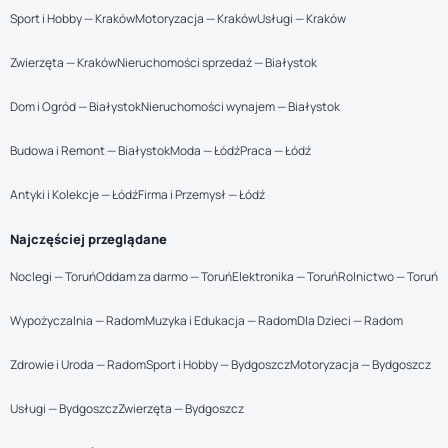
Sport i Hobby — Kraków
Motoryzacja — Kraków
Usługi — Kraków
Zwierzęta — Kraków
Nieruchomości sprzedaż — Białystok
Dom i Ogród — Białystok
Nieruchomości wynajem — Białystok
Budowa i Remont — Białystok
Moda — Łódź
Praca — Łódź
Antyki i Kolekcje — Łódź
Firma i Przemysł — Łódź
Najczęściej przeglądane
Noclegi — Toruń
Oddam za darmo — Toruń
Elektronika — Toruń
Rolnictwo — Toruń
Wypożyczalnia — Radom
Muzyka i Edukacja — Radom
Dla Dzieci — Radom
Zdrowie i Uroda — Radom
Sport i Hobby — Bydgoszcz
Motoryzacja — Bydgoszcz
Usługi — Bydgoszcz
Zwierzęta — Bydgoszcz