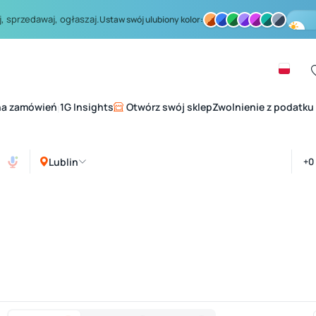
, sprzedawaj, ogłaszaj.
Ustaw swój ulubiony kolor:
na zamówień
1G Insights
Otwórz swój sklep
Zwolnienie z podatku
|
Lublin