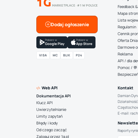
1G
MARKETPLACE · #1 W POLSCE
Feedback &
Mapa stro
Lista woje
Dodaj ogłoszenie
Regulamin
Cennik pro
Pobierz w
Pobierz w
Oferta Dnia
Google Play
App Store
Darmowe o
Reklama
VISA
MC
BLIK
P24
API / dla 
Pomoc / 💬 
Bezpiecze
Web API
Kontakt
Damian Dyn
Dokumentacja API
Działalność
Klucz API
Częstocho
Uwierzytelnianie
E-mail: rac
Limity zapytań
Newsletter
Błędy i kody
Od czego zacząć
Raporty ryn
Zaloguj przez 1g.pl