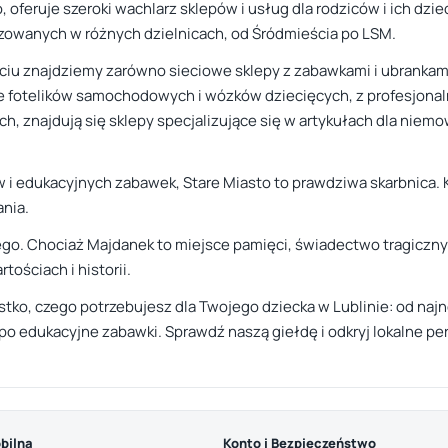
 oferuje szeroki wachlarz sklepów i usług dla rodziców i ich dziec
lizowanych w różnych dzielnicach, od Śródmieścia po LSM.
u znajdziemy zarówno sieciowe sklepy z zabawkami i ubrankami, 
ie fotelików samochodowych i wózków dziecięcych, z profesjona
, znajdują się sklepy specjalizujące się w artykułach dla niemow
i edukacyjnych zabawek, Stare Miasto to prawdziwa skarbnica. K
ania.
o. Chociaż Majdanek to miejsce pamięci, świadectwo tragicznyc
ościach i historii.
ystko, czego potrzebujesz dla Twojego dziecka w Lublinie: od n
 edukacyjne zabawki. Sprawdź naszą giełdę i odkryj lokalne pere
bilna
Konto i Bezpieczeństwo