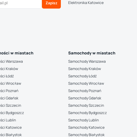
Elektronika Katowice
Zapisz
ości w miastach
Samochody w miastach
ści Warszawa
Samochody Warszawa
ści Kraków
Samochody Kraków
ści Łódź
Samochody Łódź
ści Wrocław
Samochody Wrocław
ści Poznań
Samochody Poznań
ści Gdańsk
Samochody Gdańsk
ści Szczecin
Samochody Szczecin
ści Bydgoszcz
Samochody Bydgoszcz
ci Lublin
Samochody Lublin
ści Katowice
Samochody Katowice
ci Białystok
Samochody Białystok