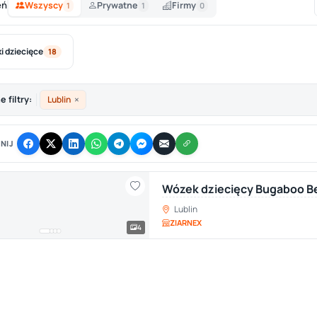
eń
Wszyscy
Prywatne
Firmy
1
1
0
i dziecięce
18
×
 filtry:
Lublin
NIJ
Wózek dziecięcy Bugaboo Be
Lublin
ZIARNEX
4