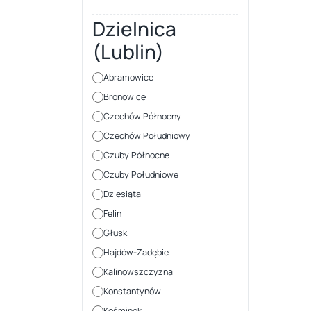
Dzielnica
(Lublin)
Abramowice
Bronowice
Czechów Północny
Czechów Południowy
Czuby Północne
Czuby Południowe
Dziesiąta
Felin
Głusk
Hajdów-Zadębie
Kalinowszczyzna
Konstantynów
Kośminek