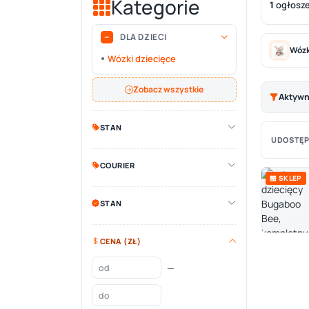
Kategorie
1
ogłosz
DLA DZIECI
Wózk
Wózki dziecięce
Zobacz wszystkie
Aktywne
STAN
UDOSTĘP
COURIER
🏪 SKLEP
STAN
CENA (ZŁ)
—