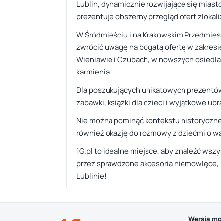
Lublin, dynamicznie rozwijające się miasto,
prezentuje obszerny przegląd ofert zloka
W Śródmieściu i na Krakowskim Przedmieści
zwrócić uwagę na bogatą ofertę w zakres
Wieniawie i Czubach, w nowszych osiedlach
karmienia.
Dla poszukujących unikatowych prezentów 
zabawki, książki dla dzieci i wyjątkowe ubr
Nie można pominąć kontekstu historyczneg
również okazję do rozmowy z dziećmi o wart
1G.pl to idealne miejsce, aby znaleźć wsz
przez sprawdzone akcesoria niemowlęce, po
Lublinie!
Wersja mo