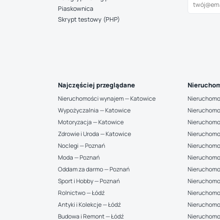
Piaskownica
Skrypt testowy (PHP)
Najczęściej przeglądane
Nieruchom
Nieruchomości wynajem — Katowice
Nieruchomo
Wypożyczalnia — Katowice
Nieruchomo
Motoryzacja — Katowice
Nieruchomo
Zdrowie i Uroda — Katowice
Nieruchomo
Noclegi — Poznań
Nieruchomo
Moda — Poznań
Nieruchomo
Oddam za darmo — Poznań
Nieruchomo
Sport i Hobby — Poznań
Nieruchomo
Rolnictwo — Łódź
Nieruchomoś
Antyki i Kolekcje — Łódź
Nieruchomo
Budowa i Remont — Łódź
Nieruchomoś