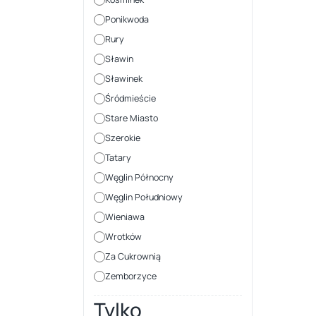
Ponikwoda
Rury
Sławin
Sławinek
Śródmieście
Stare Miasto
Szerokie
Tatary
Węglin Północny
Węglin Południowy
Wieniawa
Wrotków
Za Cukrownią
Zemborzyce
Tylko