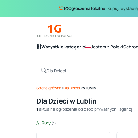
Ogłoszenia lokalne.
Kupuj, wystawiaj
1G
1G
GIEŁDA NR 1 W POLSCE
Wszystkie kategorie
Jestem z Polski
Ochro
Strona główna
›
Dla Dzieci
›
w Lublin
Dla Dzieci w Lublin
1
aktualne ogłoszenia od osób prywatnych i agencji
Rury
(1)