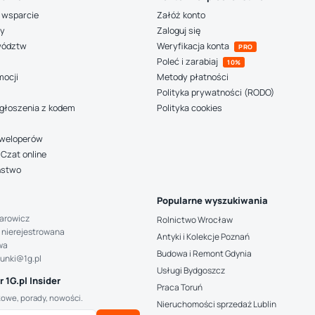
 wsparcie
Załóż konto
ny
Zaloguj się
wództw
Weryfikacja konta
PRO
Poleć i zarabiaj
10%
mocji
Metody płatności
Polityka prywatności (RODO)
głoszenia z kodem
Polityka cookies
deweloperów
Czat online
ństwo
Popularne wyszukiwania
arowicz
Rolnictwo Wrocław
 nierejestrowana
Antyki i Kolekcje Poznań
wa
Budowa i Remont Gdynia
hunki@1g.pl
Usługi Bydgoszcz
 1G.pl Insider
Praca Toruń
kowe, porady, nowości.
Nieruchomości sprzedaż Lublin