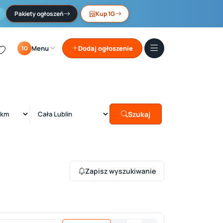
Pakiety ogłoszeń
Kup 1G
Menu
Dodaj ogłoszenie
1G
Szukaj
Zapisz wyszukiwanie