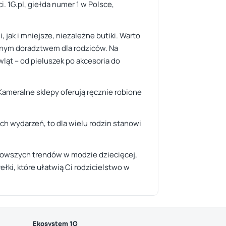
i. 1G.pl, giełda numer 1 w Polsce,
jak i mniejsze, niezależne butiki. Warto
lnym doradztwem dla rodziców. Na
ląt – od pieluszek po akcesoria do
ameralne sklepy oferują ręcznie robione
h wydarzeń, to dla wielu rodzin stanowi
ajnowszych trendów w modzie dziecięcej,
łki, które ułatwią Ci rodzicielstwo w
Ekosystem 1G