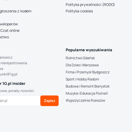
Polityka prywatności (RODO)
głoszenia z kodem
Polityka cookies
deweloperów
Czat online
ństwo
Popularne wyszukiwania
arowicz
Rolnictwo Gdańsk
 nierejestrowana
Dla Dzieci Warszawa
wa
Firma i Przemysł Bydgoszcz
hunki@1g.pl
Sport i Hobby Radom
 1G.pl Insider
Budowa i Remont Białystok
kowe, porady, nowości.
Muzyka i Edukacja Poznań
Wypożyczalnia Rzeszów
Zapisz