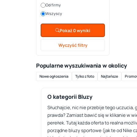
Od firmy
Wszyscy
Pokaż 0 wyniki
Wyczyść filtry
Popularne wyszukiwania w okolicy
Nowe ogłoszenia
Tylko z foto
Najtańsze
Promo
O kategorii Bluzy
Słuchajcie, nic nie przebije tego uczucia, 
prawda? Zamiast bawić się w klikanie w wie
perełek. Tutaj każda oferta to realna moż
porządne bluzy sportowe (jak te od Nike c