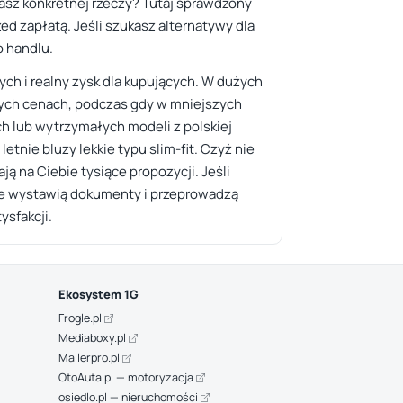
kasz konkretnej rzeczy? Tutaj sprawdzony
d zapłatą. Jeśli szukasz alternatywy dla
o handlu.
cych i realny zysk dla kupujących. W dużych
tnych cenach, podczas gdy w mniejszych
h lub wytrzymałych modeli z polskiej
etnie bluzy lekkie typu slim-fit. Czyż nie
ają na Ciebie tysiące propozycji. Jeśli
nie wystawią dokumenty i przeprowadzą
ysfakcji.
Ekosystem 1G
Frogle.pl
Mediaboxy.pl
Mailerpro.pl
OtoAuta.pl — motoryzacja
osiedlo.pl — nieruchomości