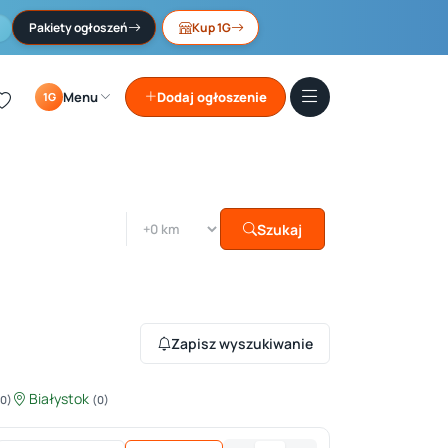
Pakiety ogłoszeń
Kup 1G
Menu
Dodaj ogłoszenie
1G
Szukaj
Zapisz wyszukiwanie
Białystok
(0)
(0)