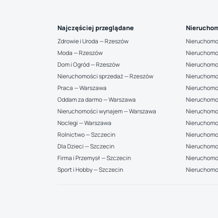
Najczęściej przeglądane
Nieruchom
Zdrowie i Uroda — Rzeszów
Nieruchomo
Moda — Rzeszów
Nieruchomo
Dom i Ogród — Rzeszów
Nieruchomo
Nieruchomości sprzedaż — Rzeszów
Nieruchomo
Praca — Warszawa
Nieruchomo
Oddam za darmo — Warszawa
Nieruchomo
Nieruchomości wynajem — Warszawa
Nieruchomo
Noclegi — Warszawa
Nieruchomo
Rolnictwo — Szczecin
Nieruchomoś
Dla Dzieci — Szczecin
Nieruchomo
Firma i Przemysł — Szczecin
Nieruchomoś
Sport i Hobby — Szczecin
Nieruchomo