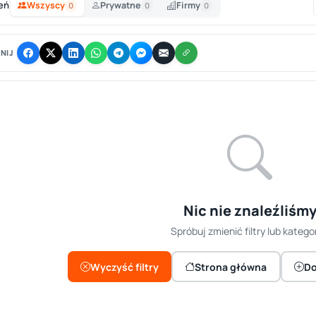
eń
Wszyscy
Prywatne
Firmy
0
0
0
NIJ
Nic nie znaleźliśm
Spróbuj zmienić filtry lub kategor
Wyczyść filtry
Strona główna
Do