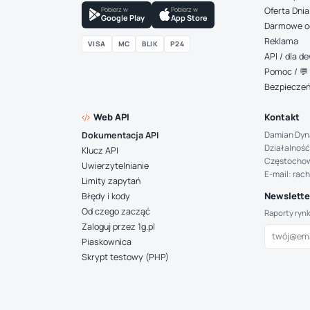
Pobierz w
Pobierz w
Oferta Dnia
Google Play
App Store
Darmowe o
Reklama
VISA
MC
BLIK
P24
API / dla 
Pomoc / 💬 
Bezpiecze
Web API
Kontakt
Damian Dyn
Dokumentacja API
Działalność
Klucz API
Częstocho
Uwierzytelnianie
E-mail: rac
Limity zapytań
Newsletter
Błędy i kody
Od czego zacząć
Raporty ryn
Zaloguj przez 1g.pl
Piaskownica
Skrypt testowy (PHP)