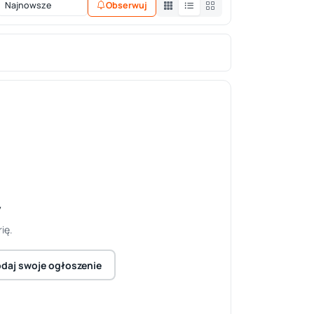
Obserwuj
y
ię.
daj swoje ogłoszenie