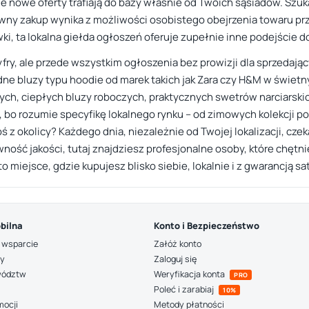
nie nowe oferty trafiają do bazy właśnie od Twoich sąsiadów. Szu
wny zakup wynika z możliwości osobistego obejrzenia towaru prze
wki, ta lokalna giełda ogłoszeń oferuje zupełnie inne podejście d
 cyfry, ale przede wszystkim ogłoszenia bez prowizji dla sprzedają
odne bluzy typu hoodie od marek takich jak Zara czy H&M w świe
ych, ciepłych bluzy roboczych, praktycznych swetrów narciarskic
, bo rozumie specyfikę lokalnego rynku – od zimowych kolekcji po l
oś z okolicy? Każdego dnia, niezależnie od Twojej lokalizacji, czek
wność jakości, tutaj znajdziesz profesjonalne osoby, które chęt
o miejsce, gdzie kupujesz blisko siebie, lokalnie i z gwarancją sat
bilna
Konto i Bezpieczeństwo
 wsparcie
Załóż konto
ny
Zaloguj się
wództw
Weryfikacja konta
PRO
Poleć i zarabiaj
10%
mocji
Metody płatności