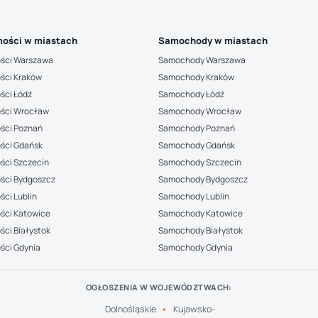
ości w miastach
Samochody w miastach
ści Warszawa
Samochody Warszawa
ści Kraków
Samochody Kraków
ści Łódź
Samochody Łódź
ści Wrocław
Samochody Wrocław
ści Poznań
Samochody Poznań
ści Gdańsk
Samochody Gdańsk
ści Szczecin
Samochody Szczecin
ści Bydgoszcz
Samochody Bydgoszcz
ci Lublin
Samochody Lublin
ści Katowice
Samochody Katowice
ci Białystok
Samochody Białystok
ści Gdynia
Samochody Gdynia
OGŁOSZENIA W WOJEWÓDZTWACH:
Dolnośląskie
Kujawsko-