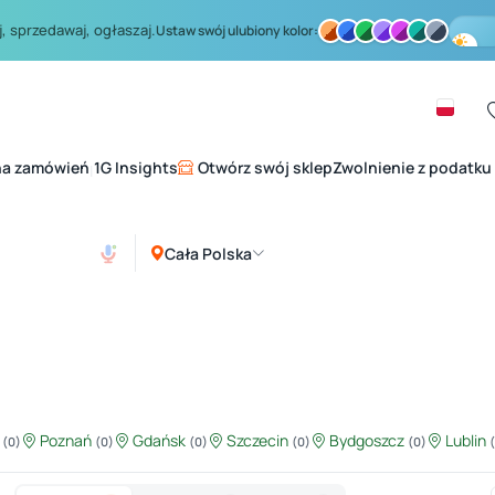
, sprzedawaj, ogłaszaj.
Ustaw swój ulubiony kolor:
na zamówień
1G Insights
Otwórz swój sklep
Zwolnienie z podatku
|
Cała Polska
ź
Poznań
Gdańsk
Szczecin
Bydgoszcz
Lublin
(0)
(0)
(0)
(0)
(0)