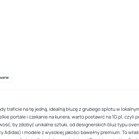
wane
gdy traficie na tę jedną, idealną bluzę z grubego splotu w lokalny
lkie portale i czekanie na kuriera, warto postawić na 1G.pl, czyli
liwość, by zdobyć unikalne sztuki, od designerskich bluz typu ov
zy Adidas) i modele z wysokiej jakości bawełny premium. To właś