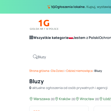
Ogłoszenia lokalne.
Kupuj, wystawiaj
1G
1G
GIEŁDA NR 1 W POLSCE
Wszystkie kategorie
Jestem z Polski
Ochro
Strona główna
›
Dla Dzieci
›
Odzież niemowlęca
›
Bluzy
Bluzy
0
aktualne ogłoszenia od osób prywatnych i agencji
Warszawa
Kraków
Wrocław
Łód
(0)
(0)
(0)