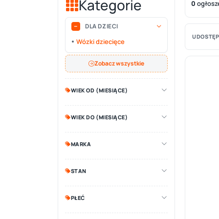
Kategorie
0
ogłosz
DLA DZIECI
UDOSTĘP
Wózki dziecięce
Zobacz wszystkie
WIEK OD (MIESIĄCE)
WIEK DO (MIESIĄCE)
MARKA
STAN
PŁEĆ