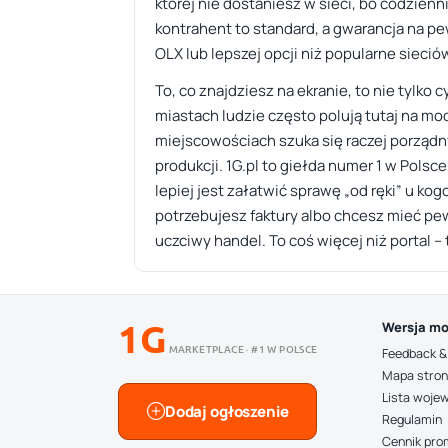
której nie dostaniesz w sieci, bo codzien
kontrahent to standard, a gwarancja na pe
OLX lub lepszej opcji niż popularne sieció
To, co znajdziesz na ekranie, to nie tylko
miastach ludzie często polują tutaj na m
miejscowościach szuka się raczej porządn
produkcji. 1G.pl to giełda numer 1 w Polsce
lepiej jest załatwić sprawę „od ręki” u kog
potrzebujesz faktury albo chcesz mieć pe
uczciwy handel. To coś więcej niż portal – t
1G
Wersja mo
MARKETPLACE · #1 W POLSCE
Feedback &
Mapa stro
Lista woje
Dodaj ogłoszenie
Regulamin
Cennik pro