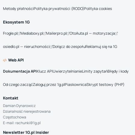
Metody płatności
Polityka prywatności (RODO)
Polityka cookies
Ekosystem 1G
Frogle.pl
Mediaboxy.pl
Mailerpro.pl
OtoAuta.pl — motoryzacja
osiedlo.pl — nieruchomości
Dołącz do zespołu
Reklamuj się na 1G
Web API
Dokumentacja API
Klucz API
Uwierzytelnianie
Limity zapytań
Błędy i kody
Od czego zacząć
Zaloguj przez 1g.pl
Piaskownica
Skrypt testowy (PHP)
Kontakt
Damian Dynarowicz
Działalność nierejestrowana
Częstochowa
E-mail: rachunki@1g.pl
Newsletter 1G.pl Insider