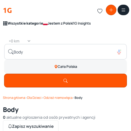
1G
Wszystkie kategorie
Jestem z Polski
1G Insights
Cała Polska
Strona główna
›
Dla Dzieci
›
Odzież niemowlęca
›
Body
Body
0
aktualne ogłoszenia od osób prywatnych i agencji
Zapisz wyszukiwanie