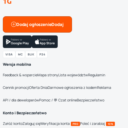
1G
Dodaj ogłoszenie
Pobierz w
Pobierz w
Google Play
App Store
VISA
MC
BLIK
P24
Wersja mobilna
Feedback & wsparcie
Mapa strony
Lista województw
Regulamin
Cennik promocji
Oferta Dnia
Darmowe ogłoszenia z kodem
Reklama
API / dla deweloperów
Pomoc / 💬 Czat online
Bezpieczeństwo
Konto i Bezpieczeństwo
Załóż konto
Zaloguj się
Weryfikacja konta
Poleć i zarabiaj
PRO
10%