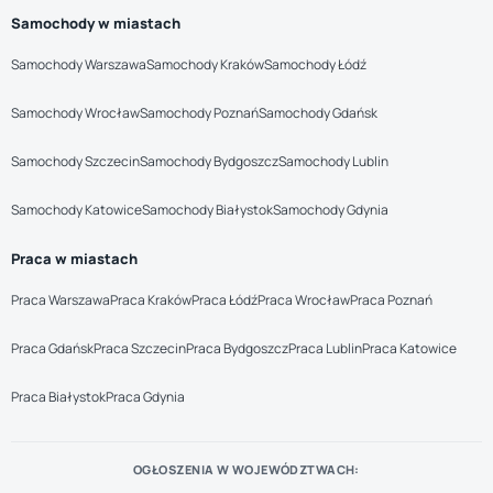
Samochody w miastach
Samochody Warszawa
Samochody Kraków
Samochody Łódź
Samochody Wrocław
Samochody Poznań
Samochody Gdańsk
Samochody Szczecin
Samochody Bydgoszcz
Samochody Lublin
Samochody Katowice
Samochody Białystok
Samochody Gdynia
Praca w miastach
Praca Warszawa
Praca Kraków
Praca Łódź
Praca Wrocław
Praca Poznań
Praca Gdańsk
Praca Szczecin
Praca Bydgoszcz
Praca Lublin
Praca Katowice
Praca Białystok
Praca Gdynia
OGŁOSZENIA W WOJEWÓDZTWACH: