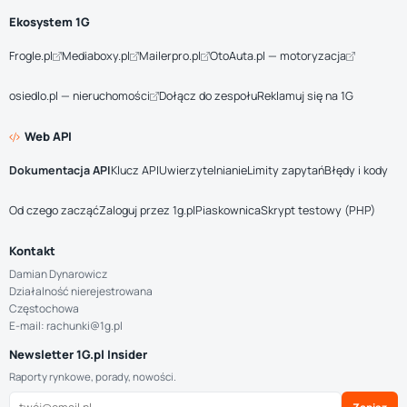
Ekosystem 1G
Frogle.pl
Mediaboxy.pl
Mailerpro.pl
OtoAuta.pl — motoryzacja
osiedlo.pl — nieruchomości
Dołącz do zespołu
Reklamuj się na 1G
Web API
Dokumentacja API
Klucz API
Uwierzytelnianie
Limity zapytań
Błędy i kody
Od czego zacząć
Zaloguj przez 1g.pl
Piaskownica
Skrypt testowy (PHP)
Kontakt
Damian Dynarowicz
Działalność nierejestrowana
Częstochowa
E-mail: rachunki@1g.pl
Newsletter 1G.pl Insider
Raporty rynkowe, porady, nowości.