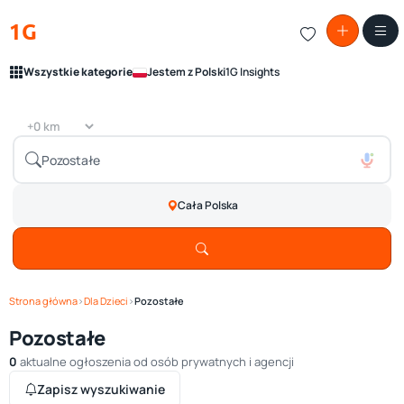
1G
Wszystkie kategorie
Jestem z Polski
1G Insights
Cała Polska
Strona główna
›
Dla Dzieci
›
Pozostałe
Pozostałe
0
aktualne ogłoszenia od osób prywatnych i agencji
Zapisz wyszukiwanie