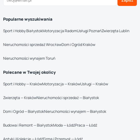
Zapisz
Popularne wyszukiwania
Sport i Hobby Białystok
Motoryzacja Radom
Usługi Poznań
Zwierzęta Lublin
Nieruchomości sprzedaż Wrocław
Dom i Ogród Kraków
Nieruchomości wynajem Toruń
Polecane w Twojej okolicy
Sport i Hobby — Kraków
Motoryzacja — Kraków
Usługi — Kraków
Zwierzęta — Kraków
Nieruchomości sprzedaż — Białystok
Dom i Ogród — Białystok
Nieruchomości wynajem — Białystok
Budowa i Remont — Białystok
Moda — Łódź
Praca — Łódź
Antyki i Kolekcje — Łódź
Firma i Przemysł — Łódź