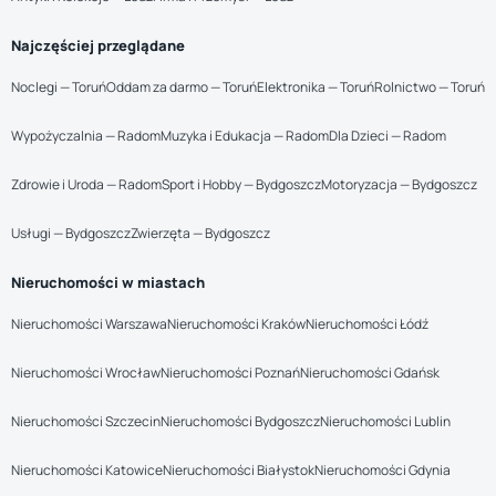
Najczęściej przeglądane
Noclegi — Toruń
Oddam za darmo — Toruń
Elektronika — Toruń
Rolnictwo — Toruń
Wypożyczalnia — Radom
Muzyka i Edukacja — Radom
Dla Dzieci — Radom
Zdrowie i Uroda — Radom
Sport i Hobby — Bydgoszcz
Motoryzacja — Bydgoszcz
Usługi — Bydgoszcz
Zwierzęta — Bydgoszcz
Nieruchomości w miastach
Nieruchomości Warszawa
Nieruchomości Kraków
Nieruchomości Łódź
Nieruchomości Wrocław
Nieruchomości Poznań
Nieruchomości Gdańsk
Nieruchomości Szczecin
Nieruchomości Bydgoszcz
Nieruchomości Lublin
Nieruchomości Katowice
Nieruchomości Białystok
Nieruchomości Gdynia