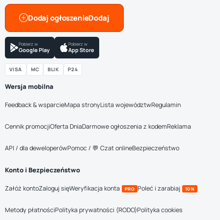
Dodaj ogłoszenie
Pobierz w
Pobierz w
Google Play
App Store
VISA
MC
BLIK
P24
Wersja mobilna
Feedback & wsparcie
Mapa strony
Lista województw
Regulamin
Cennik promocji
Oferta Dnia
Darmowe ogłoszenia z kodem
Reklama
API / dla deweloperów
Pomoc / 💬 Czat online
Bezpieczeństwo
Konto i Bezpieczeństwo
Załóż konto
Zaloguj się
Weryfikacja konta
Poleć i zarabiaj
PRO
10%
Metody płatności
Polityka prywatności (RODO)
Polityka cookies