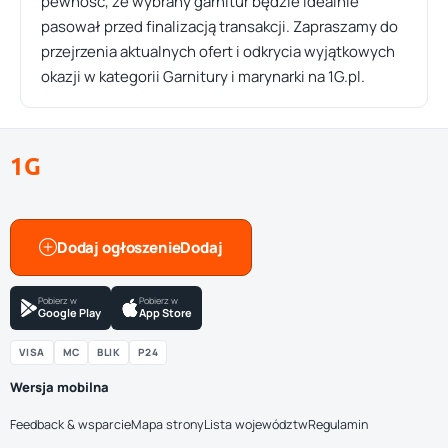
pewność, że wybrany garnitur będzie idealnie
pasował przed finalizacją transakcji. Zapraszamy do
przejrzenia aktualnych ofert i odkrycia wyjątkowych
okazji w kategorii Garnitury i marynarki na 1G.pl.
1G
Dodaj ogłoszenie
Pobierz w
Pobierz w
Google Play
App Store
VISA
MC
BLIK
P24
Wersja mobilna
Feedback & wsparcie
Mapa strony
Lista województw
Regulamin