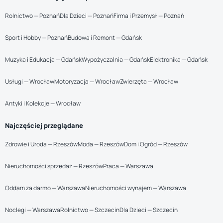
Rolnictwo — Poznań
Dla Dzieci — Poznań
Firma i Przemysł — Poznań
Sport i Hobby — Poznań
Budowa i Remont — Gdańsk
Muzyka i Edukacja — Gdańsk
Wypożyczalnia — Gdańsk
Elektronika — Gdańsk
Usługi — Wrocław
Motoryzacja — Wrocław
Zwierzęta — Wrocław
Antyki i Kolekcje — Wrocław
Najczęściej przeglądane
Zdrowie i Uroda — Rzeszów
Moda — Rzeszów
Dom i Ogród — Rzeszów
Nieruchomości sprzedaż — Rzeszów
Praca — Warszawa
Oddam za darmo — Warszawa
Nieruchomości wynajem — Warszawa
Noclegi — Warszawa
Rolnictwo — Szczecin
Dla Dzieci — Szczecin