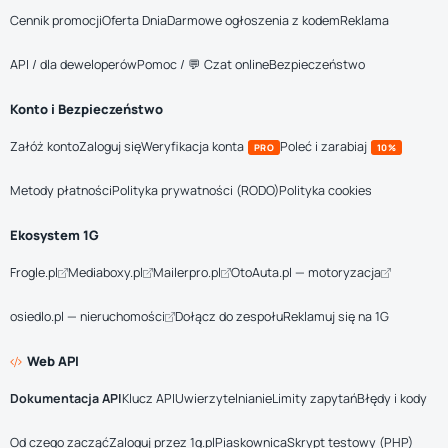
Cennik promocji
Oferta Dnia
Darmowe ogłoszenia z kodem
Reklama
API / dla deweloperów
Pomoc / 💬 Czat online
Bezpieczeństwo
Konto i Bezpieczeństwo
Załóż konto
Zaloguj się
Weryfikacja konta
Poleć i zarabiaj
PRO
10%
Metody płatności
Polityka prywatności (RODO)
Polityka cookies
Ekosystem 1G
Frogle.pl
Mediaboxy.pl
Mailerpro.pl
OtoAuta.pl — motoryzacja
osiedlo.pl — nieruchomości
Dołącz do zespołu
Reklamuj się na 1G
Web API
Dokumentacja API
Klucz API
Uwierzytelnianie
Limity zapytań
Błędy i kody
Od czego zacząć
Zaloguj przez 1g.pl
Piaskownica
Skrypt testowy (PHP)