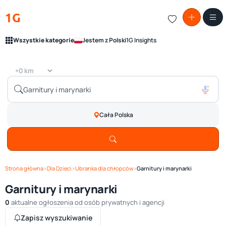
1G
Wszystkie kategorie
Jestem z Polski
1G Insights
Cała Polska
Strona główna
›
Dla Dzieci
›
Ubranka dla chłopców
›
Garnitury i marynarki
Garnitury i marynarki
0
aktualne ogłoszenia od osób prywatnych i agencji
Zapisz wyszukiwanie