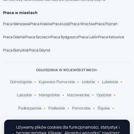
Praca w miastach
Praca Warszawa
Praca Kraków
Praca Łódź
Praca Wrocław
Praca Poznań
Praca Gdańsk
Praca Szczecin
Praca Bydgoszcz
Praca Lublin
Praca Katowice
Praca Białystok
Praca Gdynia
OGŁOSZENIA W WOJEWÓDZTWACH:
Dolnośląskie
Kujawsko-Pomorskie
Łódzkie
Lubelskie
Lubuskie
Małopolskie
Mazowieckie
Opolskie
Podkarpackie
Podlaskie
Pomorskie
Śląskie
Świętokrzyskie
Warmińsko-Mazurskie
Wielkopolskie
Używamy plików cookies dla funkcjonalności, statystyk i
bezpieczeństwa. Klikając „Akceptuj wszystko" zgadzasz