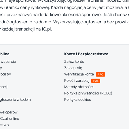
urnieje sportowe. Wykorzystując ogłoszenia online, możesz traf
 w ułamku ceny rynkowej. Każda negocjacja ceny jest możliwa, a 
esz przeznaczyć na dodatkowe akcesoria sportowe. Jeśli chcesz s
dać ogłoszenie za darmo. Wykorzystując ogłoszenia bez prowizji
ażdej transakcji na 1G.pl.
bilna
Konto i Bezpieczeństwo
 wsparcie
Załóż konto
ny
Zaloguj się
wództw
Weryfikacja konta
PRO
Poleć i zarabiaj
10%
mocji
Metody płatności
Polityka prywatności (RODO)
głoszenia z kodem
Polityka cookies
deweloperów
Czat online
ństwo