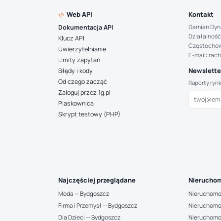
Web API
Kontakt
Damian Dyn
Dokumentacja API
Działalność
Klucz API
Częstocho
Uwierzytelnianie
E-mail: rac
Limity zapytań
Newsletter
Błędy i kody
Od czego zacząć
Raporty ryn
Zaloguj przez 1g.pl
Piaskownica
Skrypt testowy (PHP)
Najczęściej przeglądane
Nieruchom
Moda — Bydgoszcz
Nieruchomo
Firma i Przemysł — Bydgoszcz
Nieruchomo
Dla Dzieci — Bydgoszcz
Nieruchomo