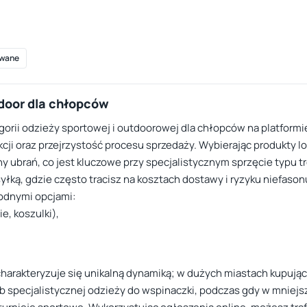
wane
tdoor dla chłopców
gorii odzieży sportowej i outdoorowej dla chłopców na platformie
ji oraz przejrzystość procesu sprzedaży. Wybierając produkty lo
y ubrań, co jest kluczowe przy specjalistycznym sprzęcie typu 
łką, gdzie często tracisz na kosztach dostawy i ryzyku niefason
odnymi opcjami:
e, koszulki),
i charakteryzuje się unikalną dynamiką; w dużych miastach kupuj
lub specjalistycznej odzieży do wspinaczki, podczas gdy w mniej