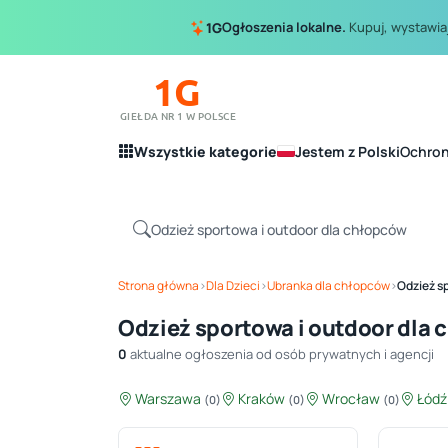
Ogłoszenia lokalne.
Kupuj, wystawiaj
1G
1G
GIEŁDA NR 1 W POLSCE
Wszystkie kategorie
Jestem z Polski
Ochro
Strona główna
›
Dla Dzieci
›
Ubranka dla chłopców
›
Odzież s
Odzież sportowa i outdoor dla
0
aktualne ogłoszenia od osób prywatnych i agencji
Warszawa
Kraków
Wrocław
Łód
(0)
(0)
(0)