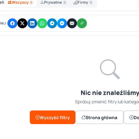
eń
Wszyscy
Prywatne
Firmy
0
0
0
NIJ
Nic nie znaleźliśm
Spróbuj zmienić filtry lub kategor
Wyczyść filtry
Strona główna
Do