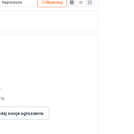
Obserwuj
y
ię.
daj swoje ogłoszenie