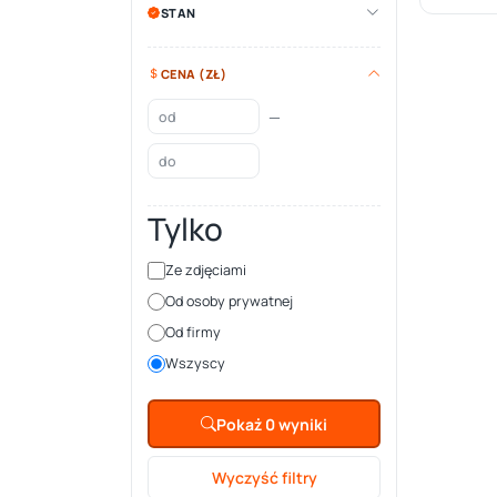
STAN
CENA (ZŁ)
—
Tylko
Ze zdjęciami
Od osoby prywatnej
Od firmy
Wszyscy
Pokaż 0 wyniki
Wyczyść filtry