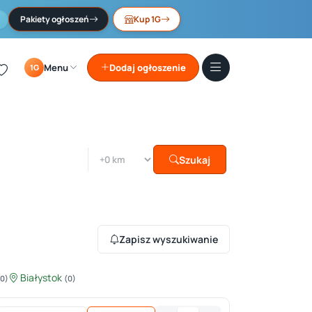
Pakiety ogłoszeń
Kup 1G
Menu
Dodaj ogłoszenie
1G
Szukaj
Zapisz wyszukiwanie
Białystok
(0)
(0)