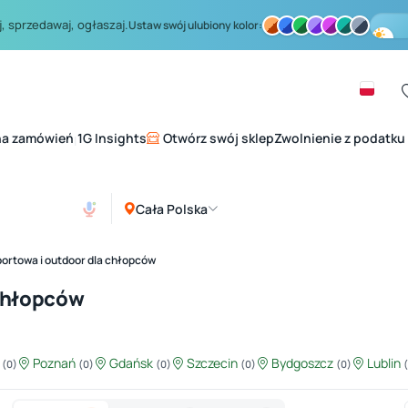
, sprzedawaj, ogłaszaj.
Ustaw swój ulubiony kolor:
na zamówień
1G Insights
Otwórz swój sklep
Zwolnienie z podatku
|
Cała Polska
portowa i outdoor dla chłopców
 chłopców
ź
Poznań
Gdańsk
Szczecin
Bydgoszcz
Lublin
(0)
(0)
(0)
(0)
(0)