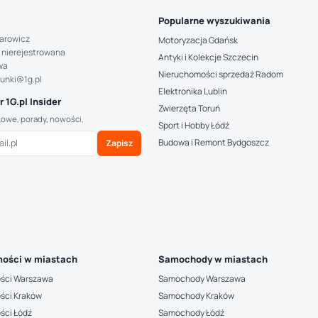
Popularne wyszukiwania
arowicz
Motoryzacja Gdańsk
 nierejestrowana
Antyki i Kolekcje Szczecin
wa
Nieruchomości sprzedaż Radom
hunki@1g.pl
Elektronika Lublin
 1G.pl Insider
Zwierzęta Toruń
kowe, porady, nowości.
Sport i Hobby Łódź
Budowa i Remont Bydgoszcz
Zapisz
ości w miastach
Samochody w miastach
ści Warszawa
Samochody Warszawa
ści Kraków
Samochody Kraków
ści Łódź
Samochody Łódź