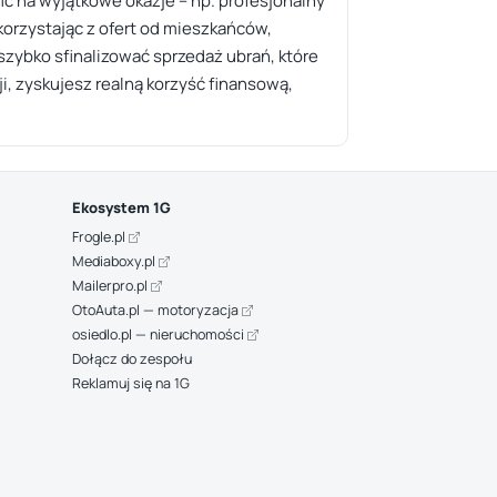
ić na wyjątkowe okazje – np. profesjonalny
korzystając z ofert od mieszkańców,
zybko sfinalizować sprzedaż ubrań, które
, zyskujesz realną korzyść finansową,
Ekosystem 1G
Frogle.pl
Mediaboxy.pl
Mailerpro.pl
OtoAuta.pl — motoryzacja
osiedlo.pl — nieruchomości
Dołącz do zespołu
Reklamuj się na 1G