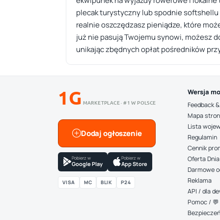
ekwipunek na wyjazdy rowerowe i lokalne t
plecak turystyczny lub spodnie softshellu
realnie oszczędzasz pieniądze, które moż
już nie pasują Twojemu synowi, możesz do
unikając zbędnych opłat pośredników przy k
1G
Wersja mo
MARKETPLACE · #1 W POLSCE
Feedback &
Mapa stro
Lista woje
Dodaj ogłoszenie
Regulamin
Cennik pro
Pobierz w
Pobierz w
Oferta Dnia
Google Play
App Store
Darmowe o
Reklama
VISA
MC
BLIK
P24
API / dla 
Pomoc / 💬 
Bezpiecze