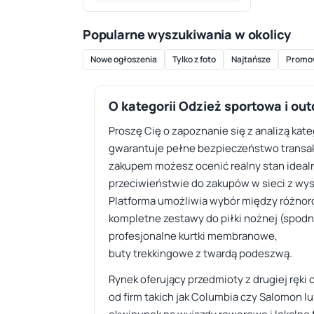
Popularne wyszukiwania w okolicy
Nowe ogłoszenia
Tylko z foto
Najtańsze
Promo
O kategorii Odzież sportowa i ou
Proszę Cię o zapoznanie się z analizą kate
gwarantuje pełne bezpieczeństwo transakc
zakupem możesz ocenić realny stan idealn
przeciwieństwie do zakupów w sieci z wysy
Platforma umożliwia wybór między różnor
kompletne zestawy do piłki nożnej (spodni
profesjonalne kurtki membranowe,
buty trekkingowe z twardą podeszwą.
Rynek oferujący przedmioty z drugiej ręk
od firm takich jak Columbia czy Salomon 