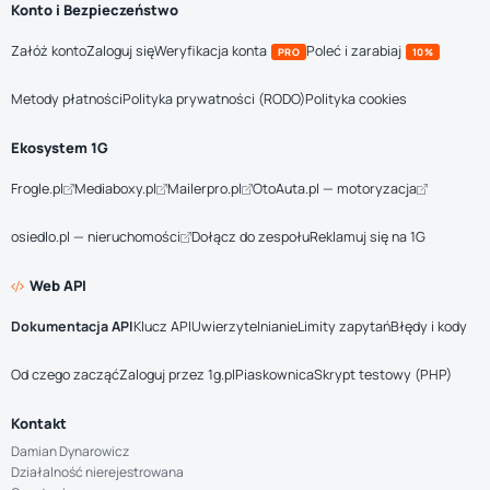
Konto i Bezpieczeństwo
Załóż konto
Zaloguj się
Weryfikacja konta
Poleć i zarabiaj
PRO
10%
Metody płatności
Polityka prywatności (RODO)
Polityka cookies
Ekosystem 1G
Frogle.pl
Mediaboxy.pl
Mailerpro.pl
OtoAuta.pl — motoryzacja
osiedlo.pl — nieruchomości
Dołącz do zespołu
Reklamuj się na 1G
Web API
Dokumentacja API
Klucz API
Uwierzytelnianie
Limity zapytań
Błędy i kody
Od czego zacząć
Zaloguj przez 1g.pl
Piaskownica
Skrypt testowy (PHP)
Kontakt
Damian Dynarowicz
Działalność nierejestrowana