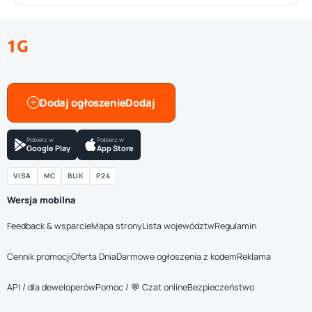
1G
Dodaj ogłoszenie
Pobierz w
Pobierz w
Google Play
App Store
VISA
MC
BLIK
P24
Wersja mobilna
Feedback & wsparcie
Mapa strony
Lista województw
Regulamin
Cennik promocji
Oferta Dnia
Darmowe ogłoszenia z kodem
Reklama
API / dla deweloperów
Pomoc / 💬 Czat online
Bezpieczeństwo