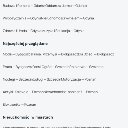
Budowa i Remont — Gdańsk
Oddam za darmo — Gdańsk
Wypożyczalnia — Gdynia
Nieruchomości wynajem — Gdynia
Zdrowie i Uroda — Gdynia
Muzyka i Edukacja — Gdynia
Najczęściej przeglądane
Moda — Bydgoszcz
Firma i Przemysł — Bydgoszcz
Dla Dzieci — Bydgoszcz
Praca — Bydgoszcz
Dom i Ogród — Szczecin
Rolnictwo — Szczecin
Noclegi — Szczecin
Usługi — Szczecin
Motoryzacja — Poznań
Antyki i Kolekcje — Poznań
Nieruchomości sprzedaż — Poznań
Elektronika — Poznań
Nieruchomości w miastach
Nieruchomości Warszawa
Nieruchomości Kraków
Nieruchomości Łódź