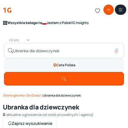
1G
Wszystkie kategorie
Jestem z Polski
1G Insights
Cała Polska
Strona główna
›
Dla Dzieci
›
Ubranka dla dziewczynek
Ubranka dla dziewczynek
0
aktualne ogłoszenia od osób prywatnych i agencji
Zapisz wyszukiwanie