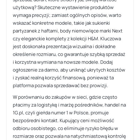
użytkową? Skuteczne wystawienie produktów
wymaga precyzji; zamiast ogólnych opisów, warto
wskazać konkretne modele, takie jak sukienki
partyzanek z haftami, body niemowlęce marki Next
czy eleganckie komplety z kolekcji H&M. Kluczowa
jest doskonała prezentacja wizualna i dokładne
określenie rozmiaru, co gwarantuje szybką sprzedaż
i korzystna wymiana na nowsze modele. Dodaj
ogłoszenie za darmo, aby uniknąć ukrytych kosztów
i zyskać realną korzyść finansową, ponieważ ta
platforma pozwala sprzedawać bez prowizji.
W porównaniu do zakupów w sieci, gdzie często
płacimy za logistykę i marżę pośredników, handel na
1G.pl, czyli giełda numer 1 w Polsce, promuje
bezpośredni kontakt. Kupujący ceni możliwość
odbioru osobistego, co eliminuje ryzyko błędu w
rozmiarze oraz pozwala na natychmiastową kontrolę