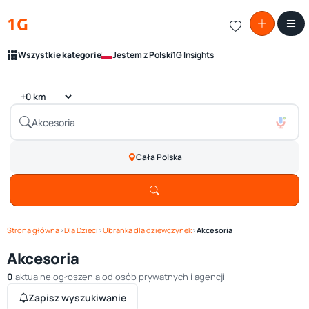
1G
Wszystkie kategorie
Jestem z Polski
1G Insights
Cała Polska
Strona główna
›
Dla Dzieci
›
Ubranka dla dziewczynek
›
Akcesoria
Akcesoria
0
aktualne ogłoszenia od osób prywatnych i agencji
Zapisz wyszukiwanie