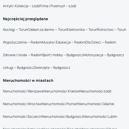
Antyki i Kolekcje — Łódź
Firma i Przemysł — Łódź
Najczęściej przeglądane
Noclegi — Toruń
Oddam za darmo — Toruń
Elektronika — Toruń
Rolnictwo — Toruń
Wypożyczalnia — Radom
Muzyka i Edukacja — Radom
Dla Dzieci — Radom
Zdrowie i Uroda — Radom
Sport i Hobby — Bydgoszcz
Motoryzacja — Bydgoszcz
Usługi — Bydgoszcz
Zwierzęta — Bydgoszcz
Nieruchomości w miastach
Nieruchomości Warszawa
Nieruchomości Kraków
Nieruchomości Łódź
Nieruchomości Wrocław
Nieruchomości Poznań
Nieruchomości Gdańsk
Nieruchomości Szczecin
Nieruchomości Bydgoszcz
Nieruchomości Lublin