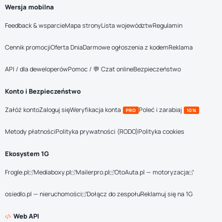
Wersja mobilna
Feedback & wsparcie
Mapa strony
Lista województw
Regulamin
Cennik promocji
Oferta Dnia
Darmowe ogłoszenia z kodem
Reklama
API / dla deweloperów
Pomoc / 💬 Czat online
Bezpieczeństwo
Konto i Bezpieczeństwo
Załóż konto
Zaloguj się
Weryfikacja konta
Poleć i zarabiaj
PRO
10%
Metody płatności
Polityka prywatności (RODO)
Polityka cookies
Ekosystem 1G
Frogle.pl
Mediaboxy.pl
Mailerpro.pl
OtoAuta.pl — motoryzacja
osiedlo.pl — nieruchomości
Dołącz do zespołu
Reklamuj się na 1G
Web API