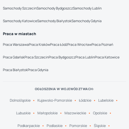
Samochody Szczecin
Samochody Bydgoszcz
Samochody Lublin
Samochody Katowice
Samochody Białystok
Samochody Gdynia
Praca w miastach
Praca Warszawa
Praca Kraków
Praca Łódź
Praca Wrocław
Praca Poznań
Praca Gdańsk
Praca Szczecin
Praca Bydgoszcz
Praca Lublin
Praca Katowice
Praca Białystok
Praca Gdynia
OGŁOSZENIA W WOJEWÓDZTWACH:
Dolnośląskie
Kujawsko-Pomorskie
Łódzkie
Lubelskie
Lubuskie
Małopolskie
Mazowieckie
Opolskie
Podkarpackie
Podlaskie
Pomorskie
Śląskie