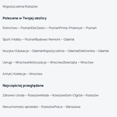
Wypożyczalnia Rzeszów
Polecane w Twojej okolicy
Rolnictwo — Poznań
Dla Dzieci — Poznań
Firma i Przemysł — Poznań
Sport i Hobby — Poznań
Budowa i Remont — Gdańsk
Muzyka i Edukacja — Gdańsk
Wypożyczalnia — Gdańsk
Elektronika — Gdańsk
Usługi — Wrocław
Motoryzacja — Wrocław
Zwierzęta — Wrocław
Antyki i Kolekcje — Wrocław
Najczęściej przeglądane
Zdrowie i Uroda — Rzeszów
Moda — Rzeszów
Dom i Ogród — Rzeszów
Nieruchomości sprzedaż — Rzeszów
Praca — Warszawa