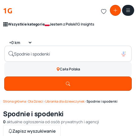
1G
Wszystkie kategorie
Jestem z Polski
1G Insights
Cała Polska
Strona główna
›
Dla Dzieci
›
Ubranka dla dziewczynek
›
Spodnie i spodenki
Spodnie i spodenki
0
aktualne ogłoszenia od osób prywatnych i agencji
Zapisz wyszukiwanie