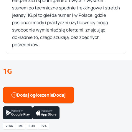
eleganckich spodni garniturowych z wysokim
stanem po techniczne spodnie trekkingowe i stretch
jeansy. 1G.pl to giełda numer 1 w Polsce, gdzie
pasjonaci mody i praktyczni użytkownicy mogą
swobodnie wymieniać się ofertami, znajdując
dokładnie to, czego szukają, bez zbędnych
pośredników.
1G
Dodaj ogłoszenie
Pobierz w
Pobierz w
Google Play
App Store
VISA
MC
BLIK
P24