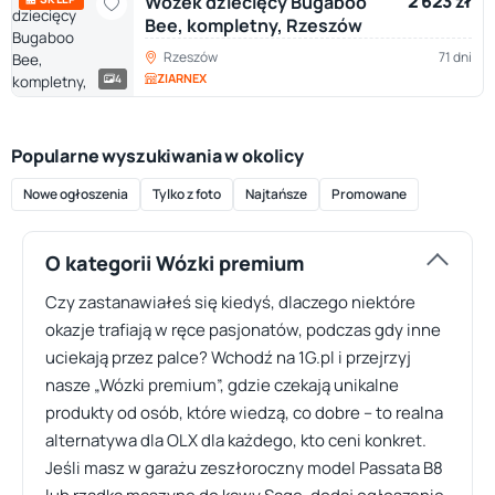
2 623 zł
Wózek dziecięcy Bugaboo
Bee, kompletny, Rzeszów
Rzeszów
71 dni
ZIARNEX
4
Popularne wyszukiwania w okolicy
Nowe ogłoszenia
Tylko z foto
Najtańsze
Promowane
O kategorii Wózki premium
Czy zastanawiałeś się kiedyś, dlaczego niektóre
okazje trafiają w ręce pasjonatów, podczas gdy inne
uciekają przez palce? Wchodź na 1G.pl i przejrzyj
nasze „Wózki premium”, gdzie czekają unikalne
produkty od osób, które wiedzą, co dobre – to realna
alternatywa dla OLX dla każdego, kto ceni konkret.
Jeśli masz w garażu zeszłoroczny model Passata B8