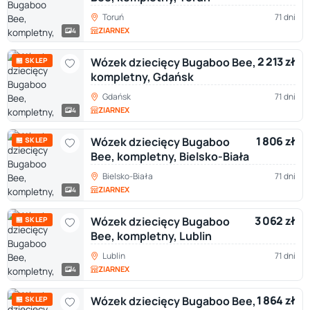
Toruń
71 dni
ZIARNEX
4
2 213 zł
Wózek dziecięcy Bugaboo Bee,
🏪 SKLEP
kompletny, Gdańsk
Gdańsk
71 dni
ZIARNEX
4
1 806 zł
Wózek dziecięcy Bugaboo
🏪 SKLEP
Bee, kompletny, Bielsko-Biała
Bielsko-Biała
71 dni
ZIARNEX
4
3 062 zł
Wózek dziecięcy Bugaboo
🏪 SKLEP
Bee, kompletny, Lublin
Lublin
71 dni
ZIARNEX
4
1 864 zł
Wózek dziecięcy Bugaboo Bee,
🏪 SKLEP