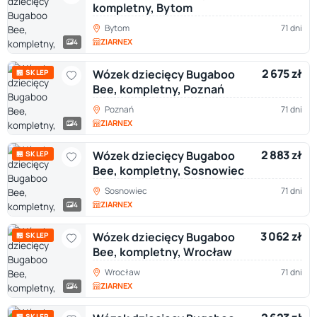
kompletny, Bytom
Bytom
71 dni
ZIARNEX
4
2 675 zł
Wózek dziecięcy Bugaboo
🏪 SKLEP
Bee, kompletny, Poznań
Poznań
71 dni
ZIARNEX
4
2 883 zł
Wózek dziecięcy Bugaboo
🏪 SKLEP
Bee, kompletny, Sosnowiec
Sosnowiec
71 dni
ZIARNEX
4
3 062 zł
Wózek dziecięcy Bugaboo
🏪 SKLEP
Bee, kompletny, Wrocław
Wrocław
71 dni
ZIARNEX
4
🏪 SKLEP