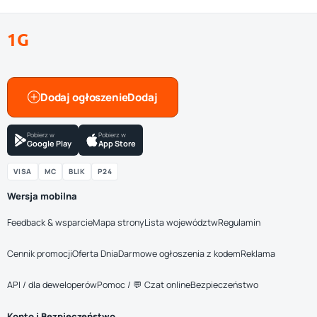
1G
Dodaj ogłoszenie
Pobierz w
Pobierz w
Google Play
App Store
VISA
MC
BLIK
P24
Wersja mobilna
Feedback & wsparcie
Mapa strony
Lista województw
Regulamin
Cennik promocji
Oferta Dnia
Darmowe ogłoszenia z kodem
Reklama
API / dla deweloperów
Pomoc / 💬 Czat online
Bezpieczeństwo
Konto i Bezpieczeństwo