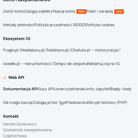
Załóż konto
Zaloguj się
Weryfikacja konta
Poleć i zarabiaj
PRO
10%
Metody płatności
Polityka prywatności (RODO)
Polityka cookies
Ekosystem 1G
Frogle.pl
Mediaboxy.pl
Mailerpro.pl
OtoAuta.pl — motoryzacja
osiedlo.pl — nieruchomości
Dołącz do zespołu
Reklamuj się na 1G
Web API
Dokumentacja API
Klucz API
Uwierzytelnianie
Limity zapytań
Błędy i kody
Od czego zacząć
Zaloguj przez 1g.pl
Piaskownica
Skrypt testowy (PHP)
Kontakt
Damian Dynarowicz
Działalność nierejestrowana
Częstochowa