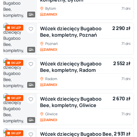
Bytom
71 dni
ZIARNEX
4
2 290 zł
Wózek dziecięcy Bugaboo
🏪 SKLEP
Bee, kompletny, Poznań
Poznań
71 dni
ZIARNEX
4
2 552 zł
Wózek dziecięcy Bugaboo
🏪 SKLEP
Bee, kompletny, Radom
Radom
71 dni
ZIARNEX
4
2 670 zł
Wózek dziecięcy Bugaboo
🏪 SKLEP
Bee, kompletny, Gliwice
Gliwice
71 dni
ZIARNEX
4
2 931 zł
Wózek dziecięcy Bugaboo Bee,
🏪 SKLEP