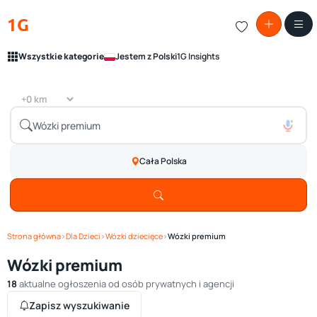
1G
Wszystkie kategorie
Jestem z Polski
1G Insights
Cała Polska
Strona główna
›
Dla Dzieci
›
Wózki dziecięce
›
Wózki premium
Wózki premium
18
aktualne ogłoszenia od osób prywatnych i agencji
Zapisz wyszukiwanie