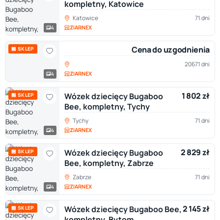
kompletny, Katowice
Katowice
71 dni
ZIARNEX
4
Cena do uzgodnienia
🏪 SKLEP
20671 dni
ZIARNEX
4
1 802 zł
Wózek dziecięcy Bugaboo
🏪 SKLEP
Bee, kompletny, Tychy
Tychy
71 dni
ZIARNEX
4
2 829 zł
Wózek dziecięcy Bugaboo
🏪 SKLEP
Bee, kompletny, Zabrze
Zabrze
71 dni
ZIARNEX
4
2 145 zł
Wózek dziecięcy Bugaboo Bee,
🏪 SKLEP
kompletny, Bytom