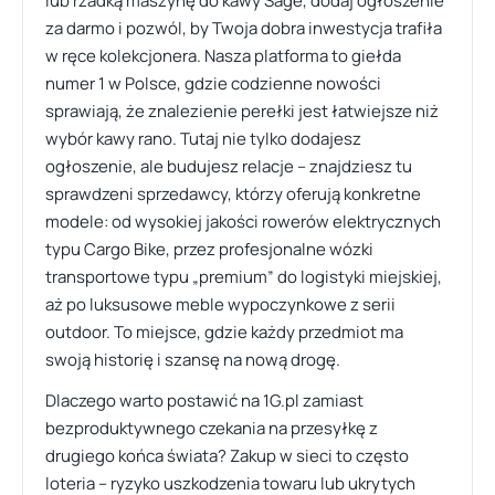
lub rzadką maszynę do kawy Sage, dodaj ogłoszenie
za darmo i pozwól, by Twoja dobra inwestycja trafiła
w ręce kolekcjonera. Nasza platforma to giełda
numer 1 w Polsce, gdzie codzienne nowości
sprawiają, że znalezienie perełki jest łatwiejsze niż
wybór kawy rano. Tutaj nie tylko dodajesz
ogłoszenie, ale budujesz relacje – znajdziesz tu
sprawdzeni sprzedawcy, którzy oferują konkretne
modele: od wysokiej jakości rowerów elektrycznych
typu Cargo Bike, przez profesjonalne wózki
transportowe typu „premium” do logistyki miejskiej,
aż po luksusowe meble wypoczynkowe z serii
outdoor. To miejsce, gdzie każdy przedmiot ma
swoją historię i szansę na nową drogę.
Dlaczego warto postawić na 1G.pl zamiast
bezproduktywnego czekania na przesyłkę z
drugiego końca świata? Zakup w sieci to często
loteria – ryzyko uszkodzenia towaru lub ukrytych