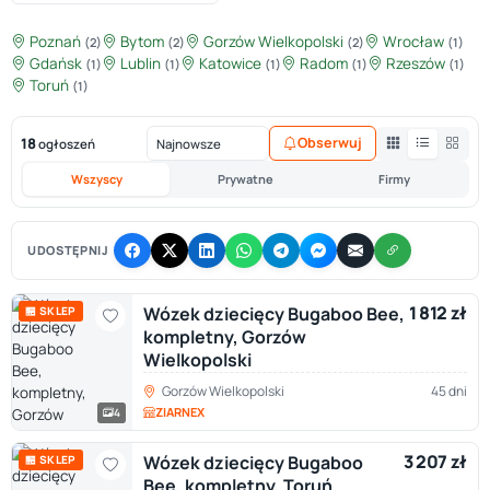
Poznań
Bytom
Gorzów Wielkopolski
Wrocław
(2)
(2)
(2)
(1)
Gdańsk
Lublin
Katowice
Radom
Rzeszów
(1)
(1)
(1)
(1)
(1)
Toruń
(1)
18
Obserwuj
ogłoszeń
Wszyscy
Prywatne
Firmy
UDOSTĘPNIJ
1 812 zł
Wózek dziecięcy Bugaboo Bee,
🏪 SKLEP
kompletny, Gorzów
Wielkopolski
Gorzów Wielkopolski
45 dni
ZIARNEX
4
3 207 zł
Wózek dziecięcy Bugaboo
🏪 SKLEP
Bee, kompletny, Toruń