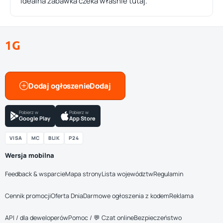
idealna zabawka czeka właśnie tutaj.
1G
Dodaj ogłoszenie
Pobierz w
Pobierz w
Google Play
App Store
VISA
MC
BLIK
P24
Wersja mobilna
Feedback & wsparcie
Mapa strony
Lista województw
Regulamin
Cennik promocji
Oferta Dnia
Darmowe ogłoszenia z kodem
Reklama
API / dla deweloperów
Pomoc / 💬 Czat online
Bezpieczeństwo