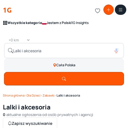
1G
Wszystkie kategorie
Jestem z Polski
1G Insights
Cała Polska
Strona główna
›
Dla Dzieci
›
Zabawki
›
Lalki i akcesoria
Lalki i akcesoria
0
aktualne ogłoszenia od osób prywatnych i agencji
Zapisz wyszukiwanie