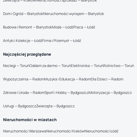
Zwierzęta — Kraków
Nieruchomości sprzedaż — Białystok
Dom i Ogród — Białystok
Nieruchomości wynajem — Białystok
Budowa i Remont — Białystok
Moda — Łódź
Praca — Łódź
Antyki i Kolekcje — Łódź
Firma i Przemysł — Łódź
Najczęściej przeglądane
Noclegi — Toruń
Oddam za darmo — Toruń
Elektronika — Toruń
Rolnictwo — Toruń
Wypożyczalnia — Radom
Muzyka i Edukacja — Radom
Dla Dzieci — Radom
Zdrowie i Uroda — Radom
Sport i Hobby — Bydgoszcz
Motoryzacja — Bydgoszcz
Usługi — Bydgoszcz
Zwierzęta — Bydgoszcz
Nieruchomości w miastach
Nieruchomości Warszawa
Nieruchomości Kraków
Nieruchomości Łódź