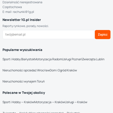
Działalność nierejestrowana
Częstochowa
E-mail: rachunki@1g.pl
Newsletter 1G.pl Insider
Raporty rynkowe, porady, nowości.
Zapisz
Popularne wyszukiwania
Sport i Hobby Białystok
Motoryzacja Radom
Usługi Poznań
Zwierzęta Lublin
Nieruchomości sprzedaż Wrocław
Dom i Ogród Kraków
Nieruchomości wynajem Toruń
Polecane w Twojej okolicy
Sport i Hobby — Kraków
Motoryzacja — Kraków
Usługi — Kraków