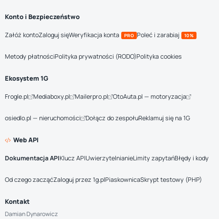
Konto i Bezpieczeństwo
Załóż konto
Zaloguj się
Weryfikacja konta
Poleć i zarabiaj
PRO
10%
Metody płatności
Polityka prywatności (RODO)
Polityka cookies
Ekosystem 1G
Frogle.pl
Mediaboxy.pl
Mailerpro.pl
OtoAuta.pl — motoryzacja
osiedlo.pl — nieruchomości
Dołącz do zespołu
Reklamuj się na 1G
Web API
Dokumentacja API
Klucz API
Uwierzytelnianie
Limity zapytań
Błędy i kody
Od czego zacząć
Zaloguj przez 1g.pl
Piaskownica
Skrypt testowy (PHP)
Kontakt
Damian Dynarowicz