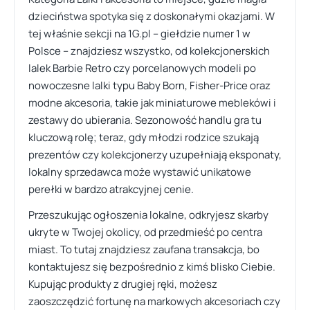
dzieciństwa spotyka się z doskonałymi okazjami. W
tej właśnie sekcji na 1G.pl – giełdzie numer 1 w
Polsce – znajdziesz wszystko, od kolekcjonerskich
lalek Barbie Retro czy porcelanowych modeli po
nowoczesne lalki typu Baby Born, Fisher-Price oraz
modne akcesoria, takie jak miniaturowe meblekówi i
zestawy do ubierania. Sezonowość handlu gra tu
kluczową rolę; teraz, gdy młodzi rodzice szukają
prezentów czy kolekcjonerzy uzupełniają eksponaty,
lokalny sprzedawca może wystawić unikatowe
perełki w bardzo atrakcyjnej cenie.
Przeszukując ogłoszenia lokalne, odkryjesz skarby
ukryte w Twojej okolicy, od przedmieść po centra
miast. To tutaj znajdziesz zaufana transakcja, bo
kontaktujesz się bezpośrednio z kimś blisko Ciebie.
Kupując produkty z drugiej ręki, możesz
zaoszczędzić fortunę na markowych akcesoriach czy