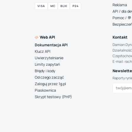
Reklama
VISA
MC
BLIK
P24
API / dla 
Pomoc / 💬 
Bezpiecze
Web API
Kontakt
Damian Dyn
Dokumentacja API
Działalność
Klucz API
Częstocho
Uwierzytelnianie
E-mail: rac
Limity zapytań
Newsletter
Błędy i kody
Od czego zacząć
Raporty ryn
Zaloguj przez 1g.pl
Piaskownica
Skrypt testowy (PHP)