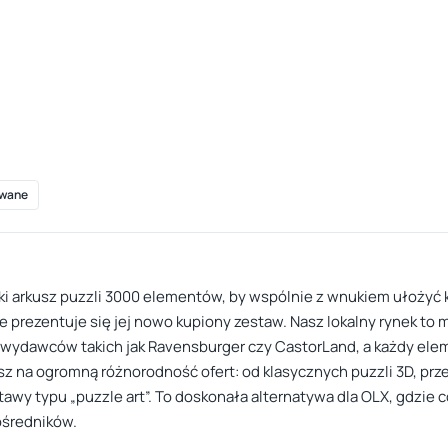
wane
lki arkusz puzzli 3000 elementów, by wspólnie z wnukiem ułożyć 
e prezentuje się jej nowo kupiony zestaw. Nasz lokalny rynek t
wydawców takich jak Ravensburger czy CastorLand, a każdy elem
afisz na ogromną różnorodność ofert: od klasycznych puzzli 3D, pr
awy typu „puzzle art”. To doskonała alternatywa dla OLX, gdzie c
ośredników.