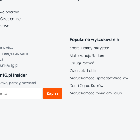
deweloperów
Czat online
ństwo
Popularne wyszukiwania
arowicz
Sport i Hobby Białystok
 nierejestrowana
Motoryzacja Radom
wa
Usługi Poznań
hunki@1g.pl
Zwierzęta Lublin
 1G.pl Insider
Nieruchomości sprzedaż Wrocław
kowe, porady, nowości.
Dom i Ogród Kraków
Nieruchomości wynajem Toruń
Zapisz