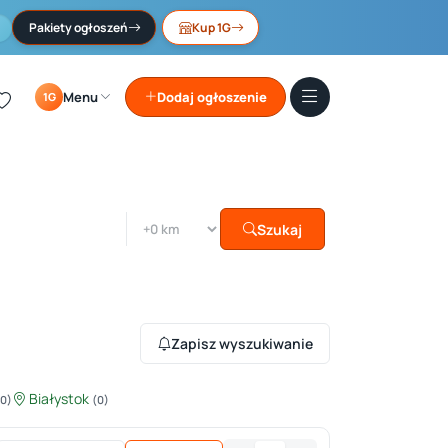
Pakiety ogłoszeń
Kup 1G
Menu
Dodaj ogłoszenie
1G
Szukaj
Zapisz wyszukiwanie
Białystok
(0)
(0)