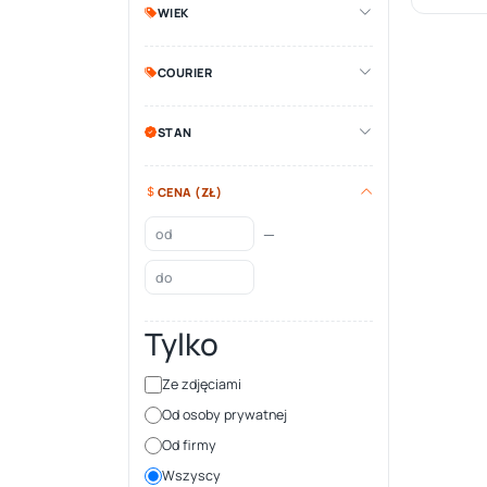
WIEK
COURIER
STAN
CENA (ZŁ)
—
Tylko
Ze zdjęciami
Od osoby prywatnej
Od firmy
Wszyscy