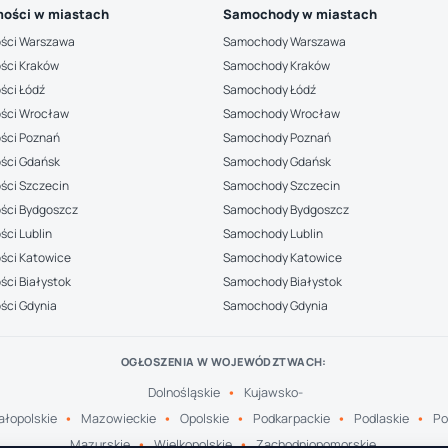
ości w miastach
Samochody w miastach
ści Warszawa
Samochody Warszawa
ści Kraków
Samochody Kraków
ści Łódź
Samochody Łódź
ści Wrocław
Samochody Wrocław
ści Poznań
Samochody Poznań
ści Gdańsk
Samochody Gdańsk
ści Szczecin
Samochody Szczecin
ści Bydgoszcz
Samochody Bydgoszcz
ci Lublin
Samochody Lublin
ści Katowice
Samochody Katowice
ci Białystok
Samochody Białystok
ści Gdynia
Samochody Gdynia
OGŁOSZENIA W WOJEWÓDZTWACH:
Dolnośląskie
Kujawsko-
łopolskie
Mazowieckie
Opolskie
Podkarpackie
Podlaskie
Po
Mazurskie
Wielkopolskie
Zachodniopomorskie