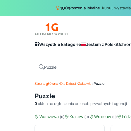
Ogłoszenia lokalne.
Kupuj, wystawiaj
1G
1G
GIEŁDA NR 1 W POLSCE
Wszystkie kategorie
Jestem z Polski
Ochro
Strona główna
›
Dla Dzieci
›
Zabawki
›
Puzzle
Puzzle
0
aktualne ogłoszenia od osób prywatnych i agencji
Warszawa
Kraków
Wrocław
Łód
(0)
(0)
(0)