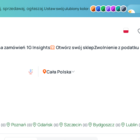
, sprzedawaj, ogłaszaj.
Ustaw swój ulubiony kolor:
na zamówień
1G Insights
Otwórz swój sklep
Zwolnienie z podatku
|
Cała Polska
ź
Poznań
Gdańsk
Szczecin
Bydgoszcz
Lublin
(0)
(0)
(0)
(0)
(0)