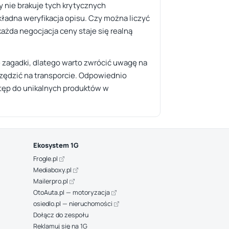
y nie brakuje tych krytycznych
ładna weryfikacja opisu. Czy można liczyć
każda negocjacja ceny staje się realną
 zagadki, dlatego warto zwrócić uwagę na
zczędzić na transporcie. Odpowiednio
stęp do unikalnych produktów w
Ekosystem 1G
Frogle.pl
Mediaboxy.pl
Mailerpro.pl
OtoAuta.pl — motoryzacja
osiedlo.pl — nieruchomości
Dołącz do zespołu
Reklamuj się na 1G