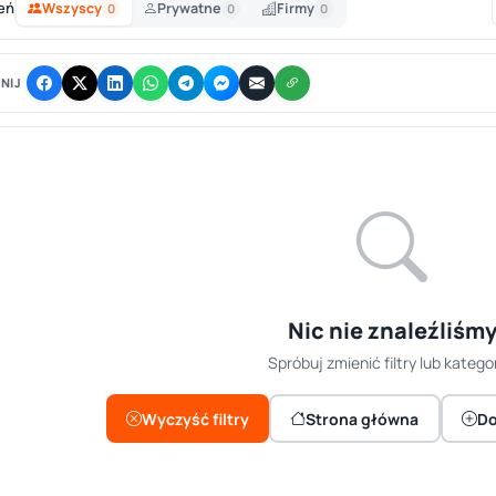
eń
Wszyscy
Prywatne
Firmy
0
0
0
NIJ
Nic nie znaleźliśm
Spróbuj zmienić filtry lub kategor
Wyczyść filtry
Strona główna
Do