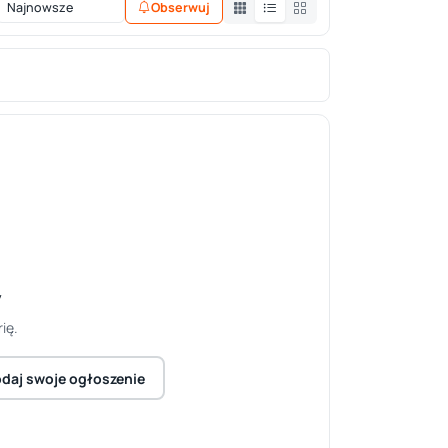
Obserwuj
y
ię.
daj swoje ogłoszenie