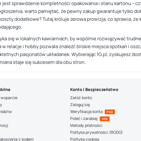
we jest sprawdzenie kompletności opakowania i stanu kartonu – cz
łoszenia, warto pamiętać, że pewny zakup gwarantuje tylko dok
koszty dodatkowe? Tutaj króluje zerowa prowizja, co sprawia, że 
edającego.
ka się w lokalnych kawiarniach, by wspólnie rozwiązywać trudne
a w relacje i hobby pozwala znaleźć bliskie miejsca spotkań i os
kretnych pasjonatów układanek. Wybierając 1G.pl, zyskujesz do
iana staje się sukcesem dla obu stron.
bilna
Konto i Bezpieczeństwo
 wsparcie
Załóż konto
ny
Zaloguj się
wództw
Weryfikacja konta
PRO
Poleć i zarabiaj
10%
mocji
Metody płatności
Polityka prywatności (RODO)
głoszenia z kodem
Polityka cookies