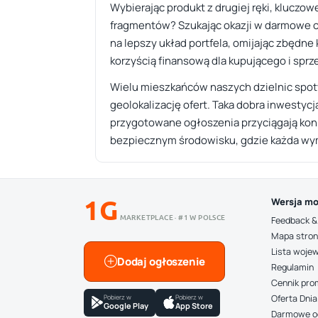
Wybierając produkt z drugiej ręki, kluczo
fragmentów? Szukając okazji w darmowe og
na lepszy układ portfela, omijając zbędne 
korzyścią finansową dla kupującego i sprz
Wielu mieszkańców naszych dzielnic spoty
geolokalizację ofert. Taka dobra inwestycj
przygotowane ogłoszenia przyciągają kon
bezpiecznym środowisku, gdzie każda wym
1G
Wersja mo
MARKETPLACE · #1 W POLSCE
Feedback &
Mapa stro
Lista woje
Dodaj ogłoszenie
Regulamin
Cennik pro
Pobierz w
Pobierz w
Oferta Dnia
Google Play
App Store
Darmowe o