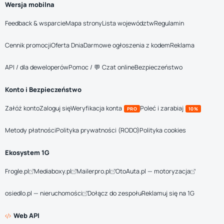
Wersja mobilna
Feedback & wsparcie
Mapa strony
Lista województw
Regulamin
Cennik promocji
Oferta Dnia
Darmowe ogłoszenia z kodem
Reklama
API / dla deweloperów
Pomoc / 💬 Czat online
Bezpieczeństwo
Konto i Bezpieczeństwo
Załóż konto
Zaloguj się
Weryfikacja konta
Poleć i zarabiaj
PRO
10%
Metody płatności
Polityka prywatności (RODO)
Polityka cookies
Ekosystem 1G
Frogle.pl
Mediaboxy.pl
Mailerpro.pl
OtoAuta.pl — motoryzacja
osiedlo.pl — nieruchomości
Dołącz do zespołu
Reklamuj się na 1G
Web API