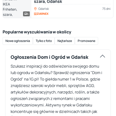
szara, Gdańsk
Gdańsk
75 dni
ZIARNEX
4
Popularne wyszukiwania w okolicy
Nowe ogłoszenia
Tylko z foto
Najtańsze
Promowane
Ogłoszenia Dom i Ogród w Gdańsk
Szukasz inspiracji do odświeżenia swojego domu
lub ogrodu w Gdańsku? Sprawdź ogłoszenia "Dom i
Ogród" na 1G.pl! To giełda numer 1 w Polsce, gdzie
znajdziesz szeroki wybór mebli, sprzętów AGD,
artykułów dekoracyjnych, narzędzi, roślin, a także
ogłoszeń związanych z remontami i pracami
wykończeniowymi. Aktywny rynek w Gdańsku
koncentruje się głównie w dzielnicach takich jak