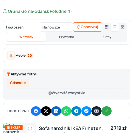
Orunia Górna-Gdańsk Południe
(1)
1
Obserwuj
ogłoszeń
Wszyscy
Prywatne
Firmy
Meble
20
Aktywne filtry:
×
Gdańsk
Wyczyść wszystkie
UDOSTĘPNIJ
2 719 zł
Sofa narożnik IKEA Friheten,
🏪 SKLEP