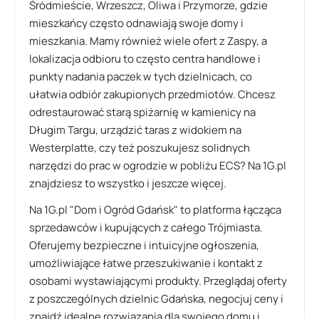
Śródmieście, Wrzeszcz, Oliwa i Przymorze, gdzie
mieszkańcy często odnawiają swoje domy i
mieszkania. Mamy również wiele ofert z Zaspy, a
lokalizacja odbioru to często centra handlowe i
punkty nadania paczek w tych dzielnicach, co
ułatwia odbiór zakupionych przedmiotów. Chcesz
odrestaurować starą spiżarnię w kamienicy na
Długim Targu, urządzić taras z widokiem na
Westerplatte, czy też poszukujesz solidnych
narzędzi do prac w ogrodzie w pobliżu ECS? Na 1G.pl
znajdziesz to wszystko i jeszcze więcej.
Na 1G.pl "Dom i Ogród Gdańsk" to platforma łącząca
sprzedawców i kupujących z całego Trójmiasta.
Oferujemy bezpieczne i intuicyjne ogłoszenia,
umożliwiające łatwe przeszukiwanie i kontakt z
osobami wystawiającymi produkty. Przeglądaj oferty
z poszczególnych dzielnic Gdańska, negocjuj ceny i
znajdź idealne rozwiązania dla swojego domu i