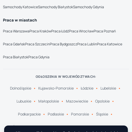
Samochody Katowice
Samochody Białystok
Samochody Gdynia
Praca w miastach
Praca Warszawa
Praca Kraków
Praca Łódź
Praca Wrocław
Praca Poznań
Praca Gdańsk
Praca Szczecin
Praca Bydgoszcz
Praca Lublin
Praca Katowice
Praca Białystok
Praca Gdynia
OGŁOSZENIA W WOJEWÓDZTWACH:
Dolnośląskie
Kujawsko-Pomorskie
Łódzkie
Lubelskie
Lubuskie
Małopolskie
Mazowieckie
Opolskie
Podkarpackie
Podlaskie
Pomorskie
Śląskie
Świętokrzyskie
Warmińsko-Mazurskie
Wielkopolskie