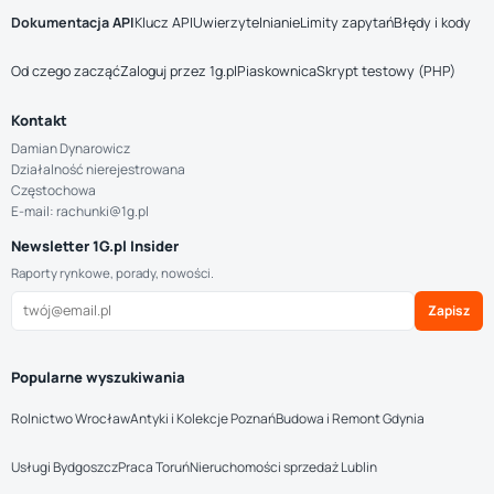
Dokumentacja API
Klucz API
Uwierzytelnianie
Limity zapytań
Błędy i kody
Od czego zacząć
Zaloguj przez 1g.pl
Piaskownica
Skrypt testowy (PHP)
Kontakt
Damian Dynarowicz
Działalność nierejestrowana
Częstochowa
E-mail: rachunki@1g.pl
Newsletter 1G.pl Insider
Raporty rynkowe, porady, nowości.
Zapisz
Popularne wyszukiwania
Rolnictwo Wrocław
Antyki i Kolekcje Poznań
Budowa i Remont Gdynia
Usługi Bydgoszcz
Praca Toruń
Nieruchomości sprzedaż Lublin