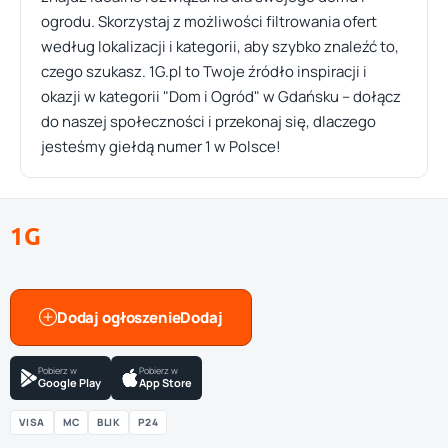
ogrodu. Skorzystaj z możliwości filtrowania ofert
według lokalizacji i kategorii, aby szybko znaleźć to,
czego szukasz. 1G.pl to Twoje źródło inspiracji i
okazji w kategorii "Dom i Ogród" w Gdańsku – dołącz
do naszej społeczności i przekonaj się, dlaczego
jesteśmy giełdą numer 1 w Polsce!
1G
Dodaj ogłoszenie
Pobierz w
Pobierz w
Google Play
App Store
VISA
MC
BLIK
P24