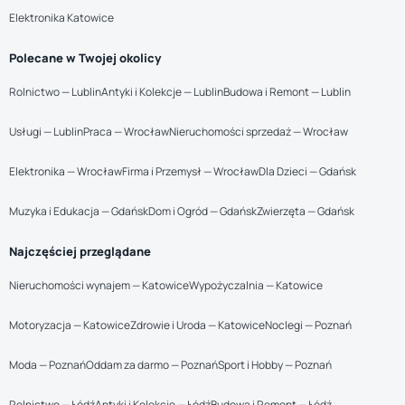
Elektronika Katowice
Polecane w Twojej okolicy
Rolnictwo — Lublin
Antyki i Kolekcje — Lublin
Budowa i Remont — Lublin
Usługi — Lublin
Praca — Wrocław
Nieruchomości sprzedaż — Wrocław
Elektronika — Wrocław
Firma i Przemysł — Wrocław
Dla Dzieci — Gdańsk
Muzyka i Edukacja — Gdańsk
Dom i Ogród — Gdańsk
Zwierzęta — Gdańsk
Najczęściej przeglądane
Nieruchomości wynajem — Katowice
Wypożyczalnia — Katowice
Motoryzacja — Katowice
Zdrowie i Uroda — Katowice
Noclegi — Poznań
Moda — Poznań
Oddam za darmo — Poznań
Sport i Hobby — Poznań
Rolnictwo — Łódź
Antyki i Kolekcje — Łódź
Budowa i Remont — Łódź