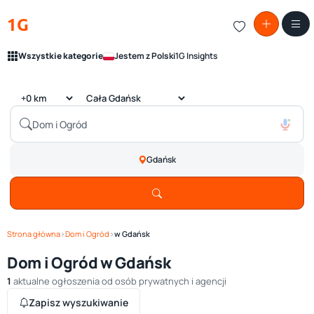
1G
Wszystkie kategorie
Jestem z Polski
1G Insights
Gdańsk
Strona główna
›
Dom i Ogród
›
w Gdańsk
Dom i Ogród w Gdańsk
1
aktualne ogłoszenia od osób prywatnych i agencji
Zapisz wyszukiwanie