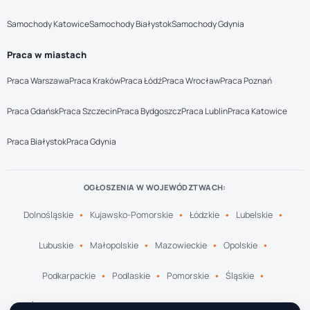
Samochody Katowice
Samochody Białystok
Samochody Gdynia
Praca w miastach
Praca Warszawa
Praca Kraków
Praca Łódź
Praca Wrocław
Praca Poznań
Praca Gdańsk
Praca Szczecin
Praca Bydgoszcz
Praca Lublin
Praca Katowice
Praca Białystok
Praca Gdynia
OGŁOSZENIA W WOJEWÓDZTWACH:
Dolnośląskie
Kujawsko-Pomorskie
Łódzkie
Lubelskie
Lubuskie
Małopolskie
Mazowieckie
Opolskie
Podkarpackie
Podlaskie
Pomorskie
Śląskie
Świętokrzyskie
Warmińsko-Mazurskie
Wielkopolskie