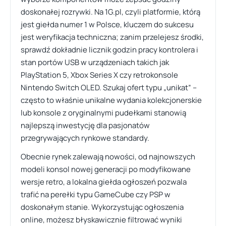
doskonałej rozrywki. Na 1G.pl, czyli platformie, którą
jest giełda numer 1 w Polsce, kluczem do sukcesu
jest weryfikacja techniczna; zanim przelejesz środki,
sprawdź dokładnie licznik godzin pracy kontrolera i
stan portów USB w urządzeniach takich jak
PlayStation 5, Xbox Series X czy retrokonsole
Nintendo Switch OLED. Szukaj ofert typu „unikat” –
często to właśnie unikalne wydania kolekcjonerskie
lub konsole z oryginalnymi pudełkami stanowią
najlepszą inwestycję dla pasjonatów
przegrywających rynkowe standardy.
Obecnie rynek zalewają nowości, od najnowszych
modeli konsol nowej generacji po modyfikowane
wersje retro, a lokalna giełda ogłoszeń pozwala
trafić na perełki typu GameCube czy PSP w
doskonałym stanie. Wykorzystując ogłoszenia
online, możesz błyskawicznie filtrować wyniki