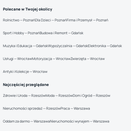
Polecane w Twojej okolicy
Rolnictwo — Poznań
Dla Dzieci — Poznań
Firma i Przemysł — Poznań
Sport i Hobby — Poznań
Budowa i Remont — Gdańsk
Muzyka i Edukacja — Gdańsk
Wypożyczalnia — Gdańsk
Elektronika — Gdańsk
Usługi — Wrocław
Motoryzacja — Wrocław
Zwierzęta — Wrocław
Antyki i Kolekcje — Wrocław
Najczęściej przeglądane
Zdrowie i Uroda — Rzeszów
Moda — Rzeszów
Dom i Ogród — Rzeszów
Nieruchomości sprzedaż — Rzeszów
Praca — Warszawa
Oddam za darmo — Warszawa
Nieruchomości wynajem — Warszawa