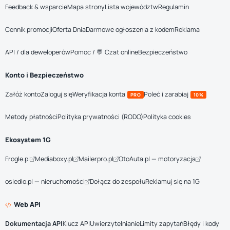
Feedback & wsparcie
Mapa strony
Lista województw
Regulamin
Cennik promocji
Oferta Dnia
Darmowe ogłoszenia z kodem
Reklama
API / dla deweloperów
Pomoc / 💬 Czat online
Bezpieczeństwo
Konto i Bezpieczeństwo
Załóż konto
Zaloguj się
Weryfikacja konta
Poleć i zarabiaj
PRO
10%
Metody płatności
Polityka prywatności (RODO)
Polityka cookies
Ekosystem 1G
Frogle.pl
Mediaboxy.pl
Mailerpro.pl
OtoAuta.pl — motoryzacja
osiedlo.pl — nieruchomości
Dołącz do zespołu
Reklamuj się na 1G
Web API
Dokumentacja API
Klucz API
Uwierzytelnianie
Limity zapytań
Błędy i kody