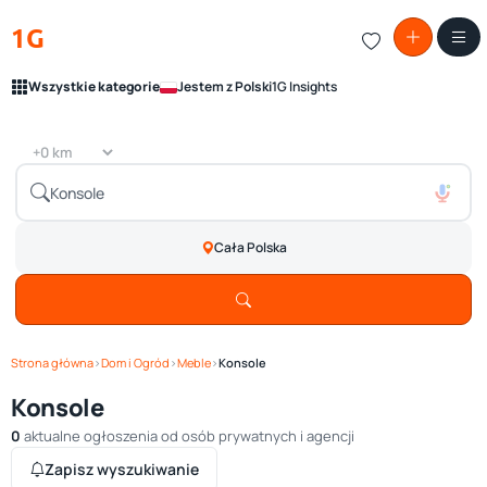
1G
Wszystkie kategorie
Jestem z Polski
1G Insights
Cała Polska
Strona główna
›
Dom i Ogród
›
Meble
›
Konsole
Konsole
0
aktualne ogłoszenia od osób prywatnych i agencji
Zapisz wyszukiwanie