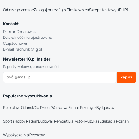
Od czego zacząć
Zaloguj przez 1g.pl
Piaskownica
Skrypt testowy (PHP)
Kontakt
Damian Dynarowicz
Działalność nierejestrowana
Częstochowa
E-mail: rachunki@1g.pl
Newsletter 1G.pl Insider
Raporty rynkowe, porady, nowości.
Zapisz
Popularne wyszukiwania
Rolnictwo Gdańsk
Dla Dzieci Warszawa
Firma i Przemysł Bydgoszcz
Sport i Hobby Radom
Budowa i Remont Białystok
Muzyka i Edukacja Poznań
Wypożyczalnia Rzeszów