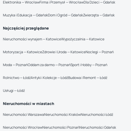
Elektronika — Wrocław
Firma i Przemysł — Wrocław
Dla Dzieci — Gdańsk
Muzyka i Edukacja — Gdańsk
Dom i Ogród — Gdańsk
Zwierzęta — Gdańsk
Najczęściej przeglądane
Nieruchomości wynajem — Katowice
Wypożyczalnia — Katowice
Motoryzacja — Katowice
Zdrowie i Uroda — Katowice
Noclegi — Poznań
Moda — Poznań
Oddam za darmo — Poznań
Sport i Hobby — Poznań
Rolnictwo — Łódź
Antyki i Kolekcje — Łódź
Budowa i Remont — Łódź
Usługi — Łódź
Nieruchomości w miastach
Nieruchomości Warszawa
Nieruchomości Kraków
Nieruchomości Łódź
Nieruchomości Wrocław
Nieruchomości Poznań
Nieruchomości Gdańsk