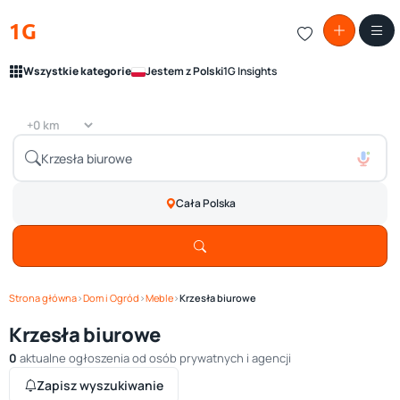
1G
Wszystkie kategorie
Jestem z Polski
1G Insights
Cała Polska
Strona główna
›
Dom i Ogród
›
Meble
›
Krzesła biurowe
Krzesła biurowe
0
aktualne ogłoszenia od osób prywatnych i agencji
Zapisz wyszukiwanie