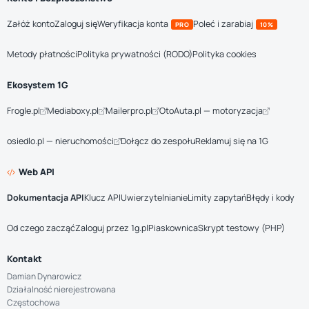
Załóż konto
Zaloguj się
Weryfikacja konta
Poleć i zarabiaj
PRO
10%
Metody płatności
Polityka prywatności (RODO)
Polityka cookies
Ekosystem 1G
Frogle.pl
Mediaboxy.pl
Mailerpro.pl
OtoAuta.pl — motoryzacja
osiedlo.pl — nieruchomości
Dołącz do zespołu
Reklamuj się na 1G
Web API
Dokumentacja API
Klucz API
Uwierzytelnianie
Limity zapytań
Błędy i kody
Od czego zacząć
Zaloguj przez 1g.pl
Piaskownica
Skrypt testowy (PHP)
Kontakt
Damian Dynarowicz
Działalność nierejestrowana
Częstochowa