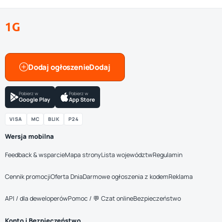
1G
Dodaj ogłoszenie
Pobierz w
Pobierz w
Google Play
App Store
VISA
MC
BLIK
P24
Wersja mobilna
Feedback & wsparcie
Mapa strony
Lista województw
Regulamin
Cennik promocji
Oferta Dnia
Darmowe ogłoszenia z kodem
Reklama
API / dla deweloperów
Pomoc / 💬 Czat online
Bezpieczeństwo
Konto i Bezpieczeństwo