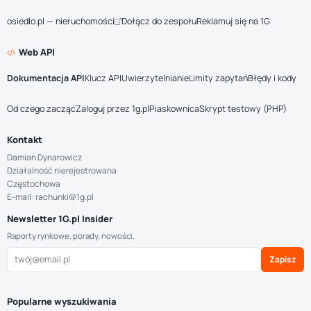
osiedlo.pl — nieruchomości
Dołącz do zespołu
Reklamuj się na 1G
Web API
Dokumentacja API
Klucz API
Uwierzytelnianie
Limity zapytań
Błędy i kody
Od czego zacząć
Zaloguj przez 1g.pl
Piaskownica
Skrypt testowy (PHP)
Kontakt
Damian Dynarowicz
Działalność nierejestrowana
Częstochowa
E-mail: rachunki@1g.pl
Newsletter 1G.pl Insider
Raporty rynkowe, porady, nowości.
Zapisz
Popularne wyszukiwania