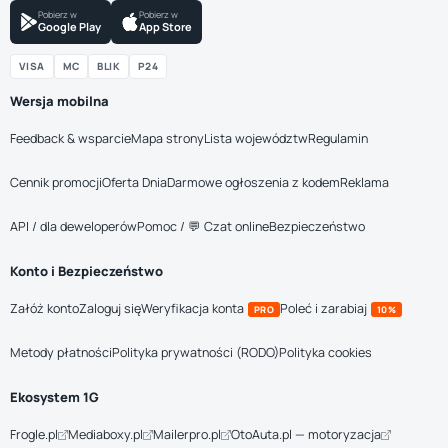
Pobierz w
Pobierz w
Google Play
App Store
VISA
MC
BLIK
P24
Wersja mobilna
Feedback & wsparcie
Mapa strony
Lista województw
Regulamin
Cennik promocji
Oferta Dnia
Darmowe ogłoszenia z kodem
Reklama
API / dla deweloperów
Pomoc / 💬 Czat online
Bezpieczeństwo
Konto i Bezpieczeństwo
Załóż konto
Zaloguj się
Weryfikacja konta
Poleć i zarabiaj
PRO
10%
Metody płatności
Polityka prywatności (RODO)
Polityka cookies
Ekosystem 1G
Frogle.pl
Mediaboxy.pl
Mailerpro.pl
OtoAuta.pl — motoryzacja