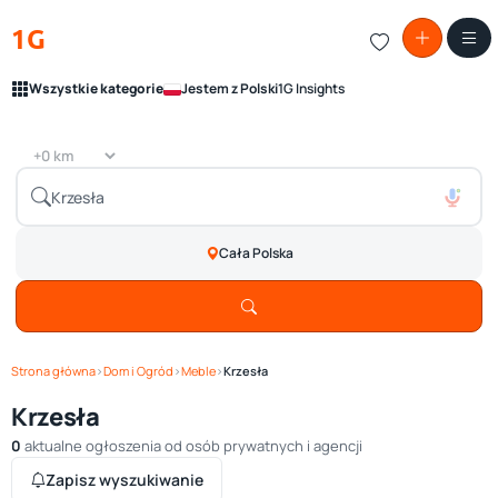
1G
Wszystkie kategorie
Jestem z Polski
1G Insights
Cała Polska
Strona główna
›
Dom i Ogród
›
Meble
›
Krzesła
Krzesła
0
aktualne ogłoszenia od osób prywatnych i agencji
Zapisz wyszukiwanie