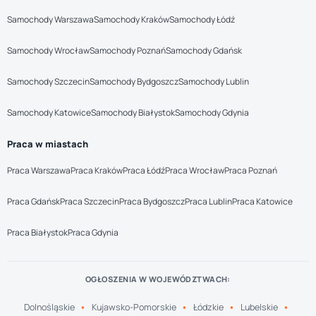
Samochody Warszawa
Samochody Kraków
Samochody Łódź
Samochody Wrocław
Samochody Poznań
Samochody Gdańsk
Samochody Szczecin
Samochody Bydgoszcz
Samochody Lublin
Samochody Katowice
Samochody Białystok
Samochody Gdynia
Praca w miastach
Praca Warszawa
Praca Kraków
Praca Łódź
Praca Wrocław
Praca Poznań
Praca Gdańsk
Praca Szczecin
Praca Bydgoszcz
Praca Lublin
Praca Katowice
Praca Białystok
Praca Gdynia
OGŁOSZENIA W WOJEWÓDZTWACH:
Dolnośląskie
Kujawsko-Pomorskie
Łódzkie
Lubelskie