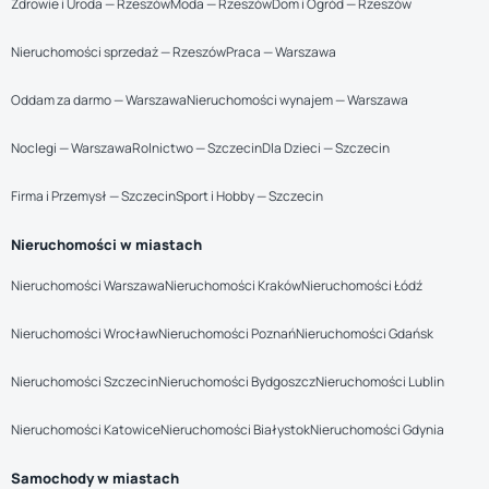
Zdrowie i Uroda — Rzeszów
Moda — Rzeszów
Dom i Ogród — Rzeszów
Nieruchomości sprzedaż — Rzeszów
Praca — Warszawa
Oddam za darmo — Warszawa
Nieruchomości wynajem — Warszawa
Noclegi — Warszawa
Rolnictwo — Szczecin
Dla Dzieci — Szczecin
Firma i Przemysł — Szczecin
Sport i Hobby — Szczecin
Nieruchomości w miastach
Nieruchomości Warszawa
Nieruchomości Kraków
Nieruchomości Łódź
Nieruchomości Wrocław
Nieruchomości Poznań
Nieruchomości Gdańsk
Nieruchomości Szczecin
Nieruchomości Bydgoszcz
Nieruchomości Lublin
Nieruchomości Katowice
Nieruchomości Białystok
Nieruchomości Gdynia
Samochody w miastach