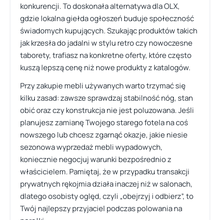
konkurencji. To doskonała alternatywa dla OLX,
gdzie lokalna giełda ogłoszeń buduje społeczność
świadomych kupujących. Szukając produktów takich
jak krzesła do jadalni w stylu retro czy nowoczesne
taborety, trafiasz na konkretne oferty, które często
kuszą lepszą cenę niż nowe produkty z katalogów.
Przy zakupie mebli używanych warto trzymać się
kilku zasad: zawsze sprawdzaj stabilność nóg, stan
obić oraz czy konstrukcja nie jest poluzowana. Jeśli
planujesz zamianę Twojego starego fotela na coś
nowszego lub chcesz zgarnąć okazje, jakie niesie
sezonowa wyprzedaż mebli wypadowych,
koniecznie negocjuj warunki bezpośrednio z
właścicielem. Pamiętaj, że w przypadku transakcji
prywatnych rękojmia działa inaczej niż w salonach,
dlatego osobisty oględ, czyli „obejrzyj i odbierz”, to
Twój najlepszy przyjaciel podczas polowania na