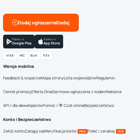
Dodaj ogłoszenie
Pobierz w
Pobierz w
Google Play
App Store
VISA
MC
BLIK
P24
Wersja mobilna
Feedback & wsparcie
Mapa strony
Lista województw
Regulamin
Cennik promocji
Oferta Dnia
Darmowe ogłoszenia z kodem
Reklama
API / dla deweloperów
Pomoc / 💬 Czat online
Bezpieczeństwo
Konto i Bezpieczeństwo
Załóż konto
Zaloguj się
Weryfikacja konta
Poleć i zarabiaj
PRO
10%