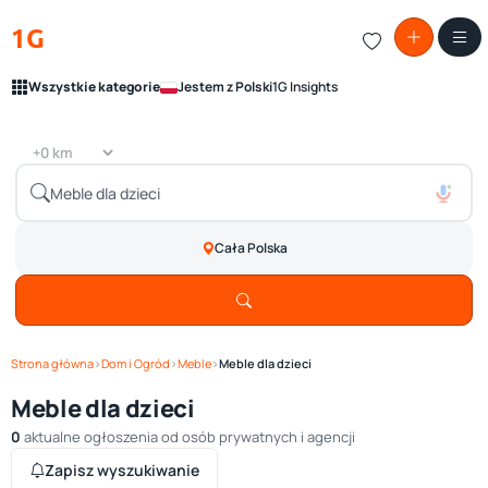
1G
Wszystkie kategorie
Jestem z Polski
1G Insights
Cała Polska
Strona główna
›
Dom i Ogród
›
Meble
›
Meble dla dzieci
Meble dla dzieci
0
aktualne ogłoszenia od osób prywatnych i agencji
Zapisz wyszukiwanie