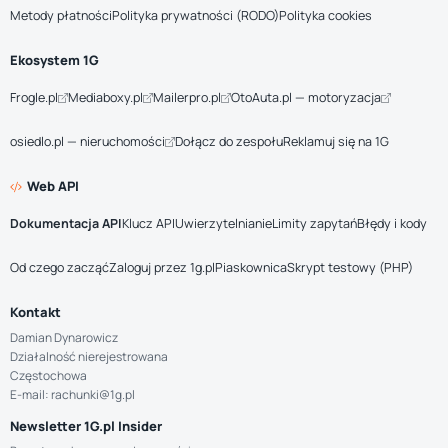
Metody płatności
Polityka prywatności (RODO)
Polityka cookies
Ekosystem 1G
Frogle.pl
Mediaboxy.pl
Mailerpro.pl
OtoAuta.pl — motoryzacja
osiedlo.pl — nieruchomości
Dołącz do zespołu
Reklamuj się na 1G
Web API
Dokumentacja API
Klucz API
Uwierzytelnianie
Limity zapytań
Błędy i kody
Od czego zacząć
Zaloguj przez 1g.pl
Piaskownica
Skrypt testowy (PHP)
Kontakt
Damian Dynarowicz
Działalność nierejestrowana
Częstochowa
E-mail: rachunki@1g.pl
Newsletter 1G.pl Insider