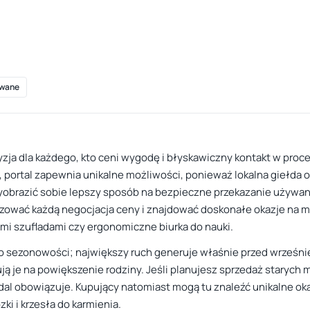
wane
cyzja dla każdego, kto ceni wygodę i błyskawiczny kontakt w pro
, portal zapewnia unikalne możliwości, ponieważ lokalna giełda 
yobrazić sobie lepszy sposób na bezpieczne przekazanie używan
izować każdą negocjacja ceny i znajdować doskonałe okazje na m
mi szufladami czy ergonomiczne biurka do nauki.
 sezonowości; największy ruch generuje właśnie przed wrześnie
ą je na powiększenie rodziny. Jeśli planujesz sprzedaż starych m
dal obowiązuje. Kupujący natomiast mogą tu znaleźć unikalne oka
zki i krzesła do karmienia.