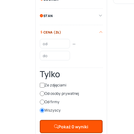
STAN
CENA (ZŁ)
—
Tylko
Ze zdjęciami
Od osoby prywatnej
Od firmy
Wszyscy
Pokaż 0 wyniki