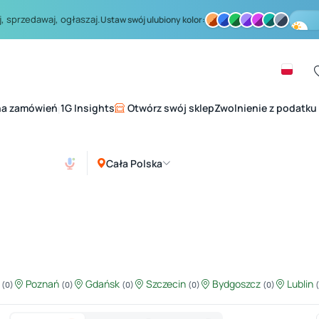
, sprzedawaj, ogłaszaj.
Ustaw swój ulubiony kolor:
na zamówień
1G Insights
Otwórz swój sklep
Zwolnienie z podatku
|
Cała Polska
ź
Poznań
Gdańsk
Szczecin
Bydgoszcz
Lublin
(0)
(0)
(0)
(0)
(0)