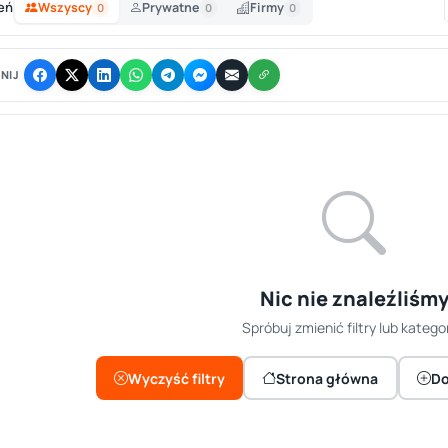
eń
Wszyscy
Prywatne
Firmy
0
0
0
NIJ
Nic nie znaleźliśm
Spróbuj zmienić filtry lub kategor
Wyczyść filtry
Strona główna
Do