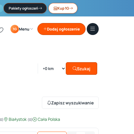
Pakiety ogłoszeń
Kup 1G
Menu
Dodaj ogłoszenie
1G
Szukaj
Zapisz wyszukiwanie
Białystok
Cała Polska
(0)
(0)