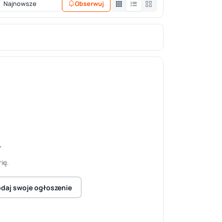
Obserwuj
y
ię.
daj swoje ogłoszenie