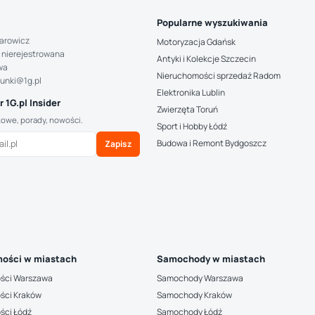
Popularne wyszukiwania
arowicz
Motoryzacja Gdańsk
 nierejestrowana
Antyki i Kolekcje Szczecin
wa
Nieruchomości sprzedaż Radom
hunki@1g.pl
Elektronika Lublin
 1G.pl Insider
Zwierzęta Toruń
kowe, porady, nowości.
Sport i Hobby Łódź
Budowa i Remont Bydgoszcz
Zapisz
ości w miastach
Samochody w miastach
ści Warszawa
Samochody Warszawa
ści Kraków
Samochody Kraków
ści Łódź
Samochody Łódź