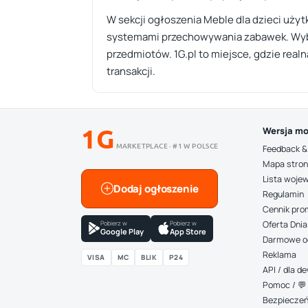
W sekcji ogłoszenia Meble dla dzieci uż
systemami przechowywania zabawek. Wybier
przedmiotów. 1G.pl to miejsce, gdzie realn
transakcji.
1G
Wersja mo
MARKETPLACE · #1 W POLSCE
Feedback &
Mapa stro
Lista woje
Dodaj ogłoszenie
Regulamin
Cennik pro
Pobierz w
Pobierz w
Oferta Dnia
Google Play
App Store
Darmowe o
Reklama
VISA
MC
BLIK
P24
API / dla 
Pomoc / 💬 
Bezpiecze