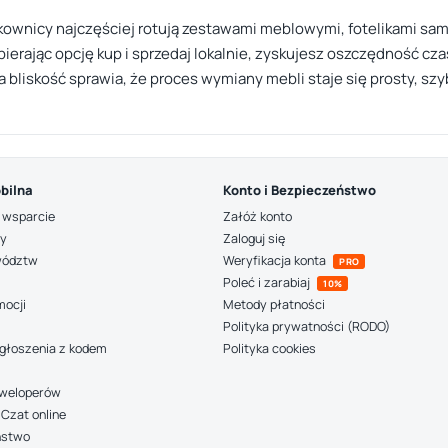
ytkownicy najczęściej rotują zestawami meblowymi, fotelikami 
ając opcję kup i sprzedaj lokalnie, zyskujesz oszczędność cza
a bliskość sprawia, że proces wymiany mebli staje się prosty, szy
bilna
Konto i Bezpieczeństwo
 wsparcie
Załóż konto
ny
Zaloguj się
wództw
Weryfikacja konta
PRO
Poleć i zarabiaj
10%
mocji
Metody płatności
Polityka prywatności (RODO)
głoszenia z kodem
Polityka cookies
deweloperów
Czat online
ństwo