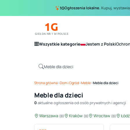
Ogłoszenia lokalne.
Kupuj, wystawiaj
1G
1G
GIEŁDA NR 1 W POLSCE
Wszystkie kategorie
Jestem z Polski
Ochro
Strona główna
›
Dom i Ogród
›
Meble
›
Meble dla dzieci
Meble dla dzieci
0
aktualne ogłoszenia od osób prywatnych i agencji
Warszawa
Kraków
Wrocław
Łód
(0)
(0)
(0)