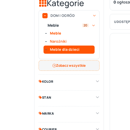
Kategorie
0
ogłosz
DOM I OGRÓD
UDOSTĘP
Meble
20
Meble
Narożniki
Meble dla dzieci
Zobacz wszystkie
KOLOR
STAN
MARKA
COURIER