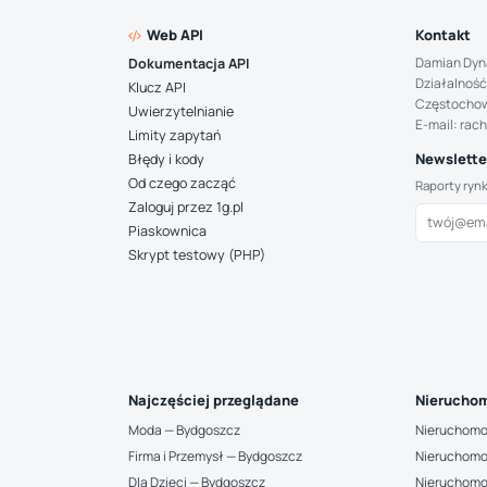
Web API
Kontakt
Damian Dyn
Dokumentacja API
Działalność
Klucz API
Częstocho
Uwierzytelnianie
E-mail: rac
Limity zapytań
Newsletter
Błędy i kody
Od czego zacząć
Raporty ryn
Zaloguj przez 1g.pl
Piaskownica
Skrypt testowy (PHP)
Najczęściej przeglądane
Nieruchom
Moda — Bydgoszcz
Nieruchomo
Firma i Przemysł — Bydgoszcz
Nieruchomo
Dla Dzieci — Bydgoszcz
Nieruchomo