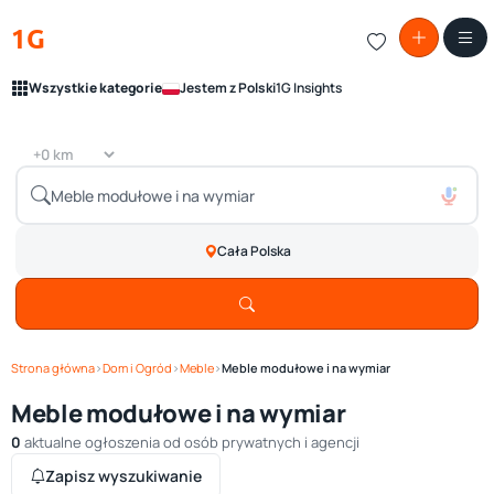
1G
Wszystkie kategorie
Jestem z Polski
1G Insights
Cała Polska
Strona główna
›
Dom i Ogród
›
Meble
›
Meble modułowe i na wymiar
Meble modułowe i na wymiar
0
aktualne ogłoszenia od osób prywatnych i agencji
Zapisz wyszukiwanie