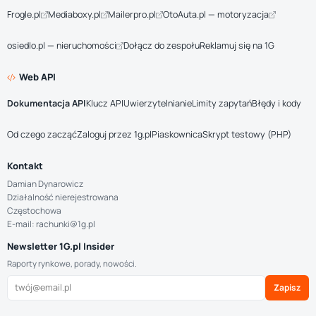
Frogle.pl
Mediaboxy.pl
Mailerpro.pl
OtoAuta.pl — motoryzacja
osiedlo.pl — nieruchomości
Dołącz do zespołu
Reklamuj się na 1G
Web API
Dokumentacja API
Klucz API
Uwierzytelnianie
Limity zapytań
Błędy i kody
Od czego zacząć
Zaloguj przez 1g.pl
Piaskownica
Skrypt testowy (PHP)
Kontakt
Damian Dynarowicz
Działalność nierejestrowana
Częstochowa
E-mail: rachunki@1g.pl
Newsletter 1G.pl Insider
Raporty rynkowe, porady, nowości.
Zapisz