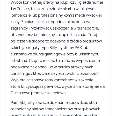
Wybór konkretnej oferty na 1G.pl, czyli giełda numer
1 w Polsce, to jak znalezienie skarbu w lokalnym
lombardzie lub profesjonalny komis mebli wysokiej
klasy. Zamiast czekać tygodniami na dostawę z
zagranicy i ryzykować uszkodzenia w transporcie,
otrzymujesz bezpieczny zakup od sąsiada. Tutaj
ogłoszenia drobne to doskonałe źródło produktów
takich jak regały typu Billy, systemy PAX lub
customowe biurka gamingowe przy biurkach typu
sit-stand. Często można tu trafić na wyposażenie
oddawane za darmo lub w bardzo atrakcyjnych
cenach, gdy ktoś chce szybko zwolnić przestrzeń.
Wybierając sprawdzony kontrahent w zakresie
stolarki, zyskujesz pewność wykonania, której nie da
Ci masowa produkcja sieciowa.
Pamiętaj, aby zawsze dokładnie sprawdzać stan
techniczny blatów i mechanizmów przegubowych
przed finalizacją transakcji. Nasze ogłoszenia bez