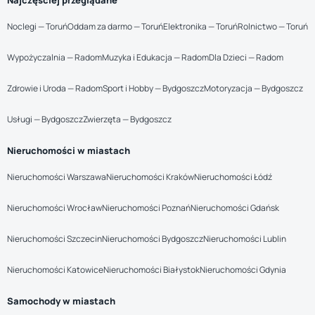
Najczęściej przeglądane
Noclegi — Toruń
Oddam za darmo — Toruń
Elektronika — Toruń
Rolnictwo — Toruń
Wypożyczalnia — Radom
Muzyka i Edukacja — Radom
Dla Dzieci — Radom
Zdrowie i Uroda — Radom
Sport i Hobby — Bydgoszcz
Motoryzacja — Bydgoszcz
Usługi — Bydgoszcz
Zwierzęta — Bydgoszcz
Nieruchomości w miastach
Nieruchomości Warszawa
Nieruchomości Kraków
Nieruchomości Łódź
Nieruchomości Wrocław
Nieruchomości Poznań
Nieruchomości Gdańsk
Nieruchomości Szczecin
Nieruchomości Bydgoszcz
Nieruchomości Lublin
Nieruchomości Katowice
Nieruchomości Białystok
Nieruchomości Gdynia
Samochody w miastach