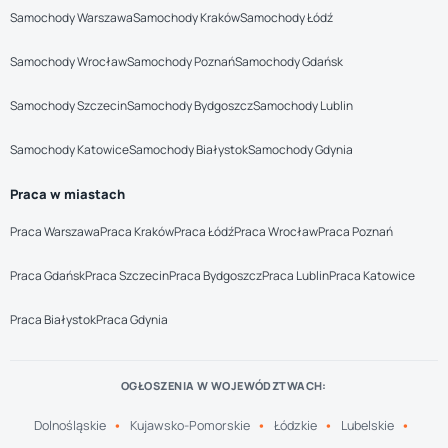
Samochody Warszawa
Samochody Kraków
Samochody Łódź
Samochody Wrocław
Samochody Poznań
Samochody Gdańsk
Samochody Szczecin
Samochody Bydgoszcz
Samochody Lublin
Samochody Katowice
Samochody Białystok
Samochody Gdynia
Praca w miastach
Praca Warszawa
Praca Kraków
Praca Łódź
Praca Wrocław
Praca Poznań
Praca Gdańsk
Praca Szczecin
Praca Bydgoszcz
Praca Lublin
Praca Katowice
Praca Białystok
Praca Gdynia
OGŁOSZENIA W WOJEWÓDZTWACH:
Dolnośląskie
Kujawsko-Pomorskie
Łódzkie
Lubelskie