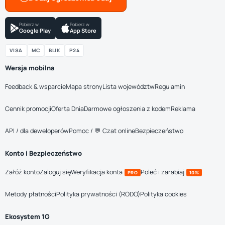
Pobierz w
Pobierz w
Google Play
App Store
VISA
MC
BLIK
P24
Wersja mobilna
Feedback & wsparcie
Mapa strony
Lista województw
Regulamin
Cennik promocji
Oferta Dnia
Darmowe ogłoszenia z kodem
Reklama
API / dla deweloperów
Pomoc / 💬 Czat online
Bezpieczeństwo
Konto i Bezpieczeństwo
Załóż konto
Zaloguj się
Weryfikacja konta
Poleć i zarabiaj
PRO
10%
Metody płatności
Polityka prywatności (RODO)
Polityka cookies
Ekosystem 1G