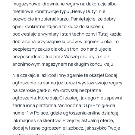
magazynowe, drewniane regały na dekoracje albo
metalowe konstrukcje typu „Heavy Duty”, nie
pozwólcie im zbierać kurzu. Pamiętajcie, że dobry
opis i konkretne zdjęcia to klucz do sukcesu;
podkreślajcie wymiary i stan techniczny! Tutaj każda
dobra cena przyciągnie kupców w mgnieniu oka. To
bezpieczny zakup dla obu stron, bo handlujecie
bezpośrednio z ludźmi z Waszej okolicy, a nie z
anonimowym magazynem na drugim końcu kraju.
Nie czekajcie, aż ktoś inny zgarnie te okazje! Dodaj
ogłoszenie za darmo już teraz i wystaw swoje regały
na szerokie gardło. Wykorzystaj bezpłatne
ogłoszenia, które dają Ci zasięg, jakiego nie zapewni
żadna inna platforma. Wchodź na 1G.pl – to giełda
numer 1 w Polsce, gdzie ogłoszenia online działają
jak magnes na klientów. Przejrzyj aktualną ofertę,
dodaj własne ogłoszenie i zobacz, jak szybko Twoje