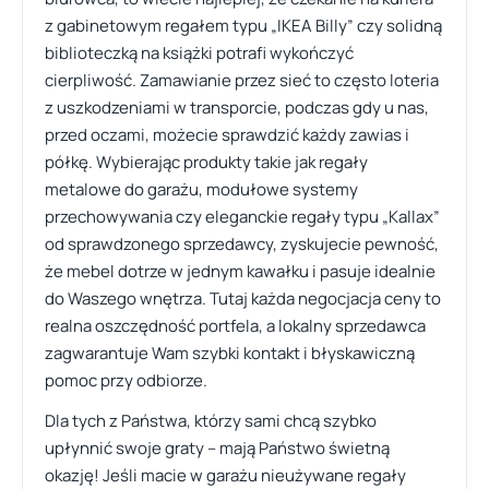
z gabinetowym regałem typu „IKEA Billy” czy solidną
biblioteczką na książki potrafi wykończyć
cierpliwość. Zamawianie przez sieć to często loteria
z uszkodzeniami w transporcie, podczas gdy u nas,
przed oczami, możecie sprawdzić każdy zawias i
półkę. Wybierając produkty takie jak regały
metalowe do garażu, modułowe systemy
przechowywania czy eleganckie regały typu „Kallax”
od sprawdzonego sprzedawcy, zyskujecie pewność,
że mebel dotrze w jednym kawałku i pasuje idealnie
do Waszego wnętrza. Tutaj każda negocjacja ceny to
realna oszczędność portfela, a lokalny sprzedawca
zagwarantuje Wam szybki kontakt i błyskawiczną
pomoc przy odbiorze.
Dla tych z Państwa, którzy sami chcą szybko
upłynnić swoje graty – mają Państwo świetną
okazję! Jeśli macie w garażu nieużywane regały