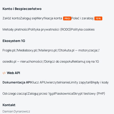
Konto i Bezpieczeństwo
Załóż konto
Zaloguj się
Weryfikacja konta
Poleć i zarabiaj
PRO
10%
Metody płatności
Polityka prywatności (RODO)
Polityka cookies
Ekosystem 1G
Frogle.pl
Mediaboxy.pl
Mailerpro.pl
OtoAuta.pl — motoryzacja
osiedlo.pl — nieruchomości
Dołącz do zespołu
Reklamuj się na 1G
Web API
Dokumentacja API
Klucz API
Uwierzytelnianie
Limity zapytań
Błędy i kody
Od czego zacząć
Zaloguj przez 1g.pl
Piaskownica
Skrypt testowy (PHP)
Kontakt
Damian Dynarowicz