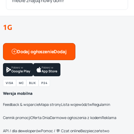
meble znajdą nowy dom!
1G
Dodaj ogłoszenie
Pobierz w
Pobierz w
Google Play
App Store
VISA
MC
BLIK
P24
Wersja mobilna
Feedback & wsparcie
Mapa strony
Lista województw
Regulamin
Cennik promocji
Oferta Dnia
Darmowe ogłoszenia z kodem
Reklama
API / dla deweloperów
Pomoc / 💬 Czat online
Bezpieczeństwo