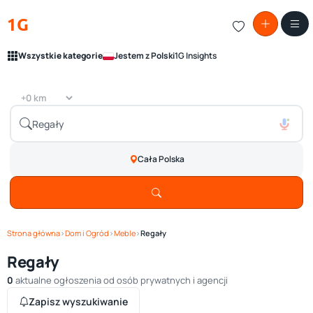
1G
Wszystkie kategorie
Jestem z Polski
1G Insights
Cała Polska
Strona główna
›
Dom i Ogród
›
Meble
›
Regały
Regały
0
aktualne ogłoszenia od osób prywatnych i agencji
Zapisz wyszukiwanie