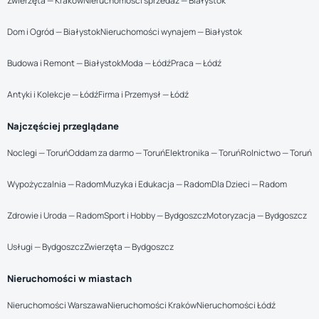
Zwierzęta — Kraków
Nieruchomości sprzedaż — Białystok
Dom i Ogród — Białystok
Nieruchomości wynajem — Białystok
Budowa i Remont — Białystok
Moda — Łódź
Praca — Łódź
Antyki i Kolekcje — Łódź
Firma i Przemysł — Łódź
Najczęściej przeglądane
Noclegi — Toruń
Oddam za darmo — Toruń
Elektronika — Toruń
Rolnictwo — Toruń
Wypożyczalnia — Radom
Muzyka i Edukacja — Radom
Dla Dzieci — Radom
Zdrowie i Uroda — Radom
Sport i Hobby — Bydgoszcz
Motoryzacja — Bydgoszcz
Usługi — Bydgoszcz
Zwierzęta — Bydgoszcz
Nieruchomości w miastach
Nieruchomości Warszawa
Nieruchomości Kraków
Nieruchomości Łódź