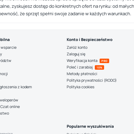
kalne, zyskujesz dostęp do konkretnych ofert na rynku: od małyc
i pewność, że sprzęt spełni swoje zadanie w każdych warunkach.
bilna
Konto i Bezpieczeństwo
 wsparcie
Załóż konto
ny
Zaloguj się
wództw
Weryfikacja konta
PRO
Poleć i zarabiaj
10%
mocji
Metody płatności
Polityka prywatności (RODO)
głoszenia z kodem
Polityka cookies
deweloperów
Czat online
ństwo
Popularne wyszukiwania
arowicz