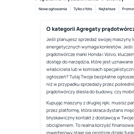
Nowe ogłoszenia
Tylko z foto
Najtańsze
Promo
O kategorii Agregaty prądotwórc
Jeśli planujesz sprzedaż swojej maszyny 
energetycznych wymaga konkretów. Jeśli w
prądotwórcze marki Honda i Volvo, kluczem
dostęp do narzędzia, które jest uznawane
właściciela lub w komisach specjalistyczn
ogłoszeń? Tutaj Twoje bezpłatne ogłoszen
niż w przypadku sprzedaży przez pośredni
prądotwórczy diesla do budowy, czy mobi
Kupując maszyny z drugiej ręki, musisz pam
przez platformę, która skraca dystans mię
błyskawiczny kontakt z dostawcą w Twojej
obciążeniem. To realna korzyść finansowa
inwerterowy staje się prostsze dzięki funk