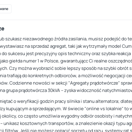
wane
ze
lub szukasz niezawodnego źródła zasilania, musisz podejść do te
ystawiasz na sprzedaż agregat, taki jak wytrzymały model Cumm
 do sukcesu jest precyzyjny opis techniczny oraz szybka reakcja 
 jako giełda numer 1 w Polsce, gwarantującc Ci realne oszczędno
ych. Czy można wyobrazić sobie lepszy sposób na szybki obrót s
ia trafiają do konkretnych odbiorców, a możliwość negocjacji ce
ków. Codzienne nowości w sekcji "Agregaty prądotwórcze" sprawia
lna grupa prądotwórcza 30kVA – zyska widoczność natychmiasto
iętać o weryfikacji godzin pracy silnika i stanu alternatora; dl
dzy kupującym a sprzedającym. W świecie "online vs lokalnie" to w
 okolicy, co często umożliwia wygodny odbiór osobisty i natyc
 – unikasz kosztownych transportów, a znalezienie okazji typu 
cji filtrów. Jeśli nie możesz opłacić sprzętu od razu, systemy ra