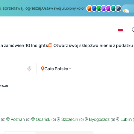
, sprzedawaj, ogłaszaj.
Ustaw swój ulubiony kolor:
na zamówień
1G Insights
Otwórz swój sklep
Zwolnienie z podatku
|
Cała Polska
órcze
ź
Poznań
Gdańsk
Szczecin
Bydgoszcz
Lublin
(0)
(0)
(0)
(0)
(0)