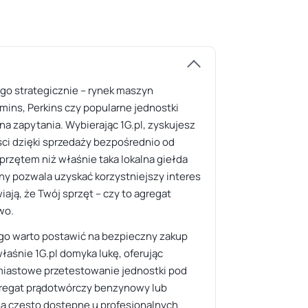
go strategicznie – rynek maszyn
ins, Perkins czy popularne jednostki
na zapytania. Wybierając 1G.pl, zyskujesz
ści dzięki sprzedaży bezpośrednio od
przętem niż właśnie taka lokalna giełda
ny pozwala uzyskać korzystniejszy interes
ją, że Twój sprzęt – czy to agregat
wo.
atego warto postawić na bezpieczny zakup
łaśnie 1G.pl domyka lukę, oferując
hmiastowe przetestowanie jednostki pod
agregat prądotwórczy benzynowy lub
t są często dostępne u profesjonalnych