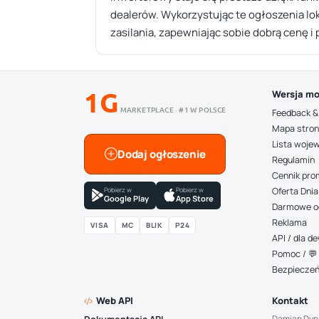
dealerów. Wykorzystując te ogłoszenia lo
zasilania, zapewniając sobie dobrą cenę 
1G
Wersja mo
MARKETPLACE · #1 W POLSCE
Feedback &
Mapa stro
Lista woje
Dodaj ogłoszenie
Regulamin
Cennik pro
Pobierz w
Pobierz w
Oferta Dnia
Google Play
App Store
Darmowe o
Reklama
VISA
MC
BLIK
P24
API / dla 
Pomoc / 💬 
Bezpiecze
Web API
Kontakt
Damian Dyn