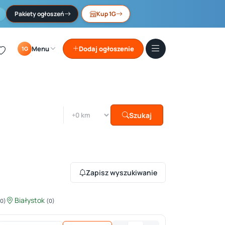
Pakiety ogłoszeń
Kup 1G
Menu
Dodaj ogłoszenie
1G
Szukaj
Zapisz wyszukiwanie
Białystok
(0)
(0)