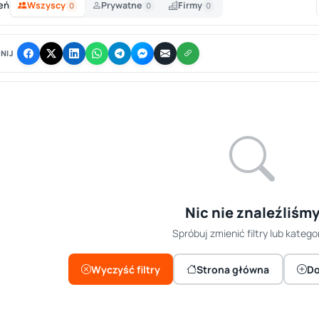
eń
Wszyscy
Prywatne
Firmy
0
0
0
NIJ
Nic nie znaleźliśm
Spróbuj zmienić filtry lub kategor
Wyczyść filtry
Strona główna
Do