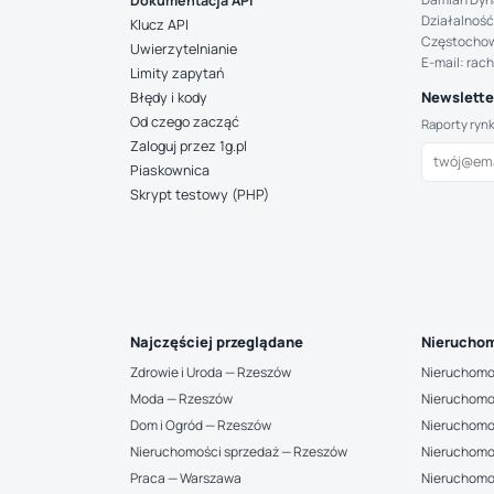
Dokumentacja API
Działalność
Klucz API
Częstocho
Uwierzytelnianie
E-mail: rac
Limity zapytań
Newsletter
Błędy i kody
Od czego zacząć
Raporty ryn
Zaloguj przez 1g.pl
Piaskownica
Skrypt testowy (PHP)
Najczęściej przeglądane
Nieruchom
Zdrowie i Uroda — Rzeszów
Nieruchomo
Moda — Rzeszów
Nieruchomo
Dom i Ogród — Rzeszów
Nieruchomo
Nieruchomości sprzedaż — Rzeszów
Nieruchomo
Praca — Warszawa
Nieruchomo