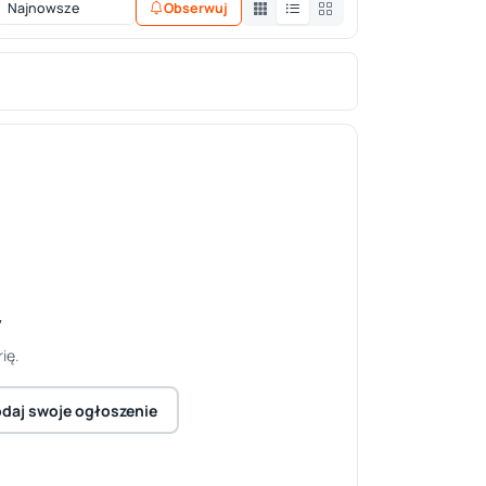
Obserwuj
y
ię.
daj swoje ogłoszenie