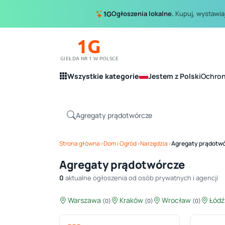
Ogłoszenia lokalne.
Kupuj, wystawiaj
1G
1G
GIEŁDA NR 1 W POLSCE
Wszystkie kategorie
Jestem z Polski
Ochro
Strona główna
›
Dom i Ogród
›
Narzędzia
›
Agregaty prądotw
Agregaty prądotwórcze
0
aktualne ogłoszenia od osób prywatnych i agencji
Warszawa
Kraków
Wrocław
Łód
(0)
(0)
(0)