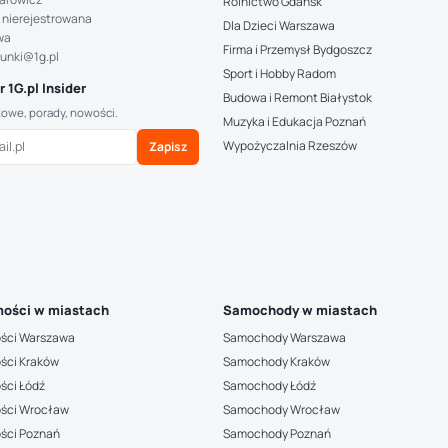
Rolnictwo Gdańsk
 nierejestrowana
Dla Dzieci Warszawa
wa
Firma i Przemysł Bydgoszcz
hunki@1g.pl
Sport i Hobby Radom
 1G.pl Insider
Budowa i Remont Białystok
kowe, porady, nowości.
Muzyka i Edukacja Poznań
Wypożyczalnia Rzeszów
Zapisz
ości w miastach
Samochody w miastach
ści Warszawa
Samochody Warszawa
ści Kraków
Samochody Kraków
ści Łódź
Samochody Łódź
ści Wrocław
Samochody Wrocław
ści Poznań
Samochody Poznań