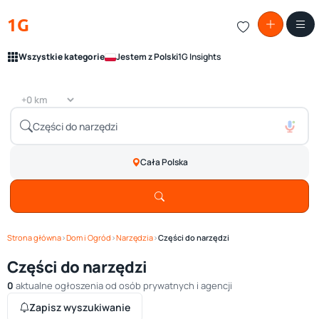
1G
Wszystkie kategorie
Jestem z Polski
1G Insights
Cała Polska
Strona główna
›
Dom i Ogród
›
Narzędzia
›
Części do narzędzi
Części do narzędzi
0
aktualne ogłoszenia od osób prywatnych i agencji
Zapisz wyszukiwanie