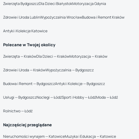
Zwierzęta Bydgoszcz
Dla Dzieci Białystok
Motoryzacja Gdynia
Zdrowie i Uroda Lublin
Wypożyczalnia Wrocław
Budowa i Remont Kraków
Antyki i Kolekcje Katowice
Polecane w Twojej okolicy
Zwierzęta — Kraków
Dla Dzieci — Kraków
Motoryzacja — Kraków
Zdrowie i Uroda — Kraków
Wypożyczalnia — Bydgoszcz
Budowa i Remont — Bydgoszcz
Antyki i Kolekcje — Bydgoszcz
Usługi — Bydgoszcz
Noclegi — Łódź
Sport i Hobby — Łódź
Moda — Łódź
Rolnictwo — Łódź
Najczęściej przeglądane
Nieruchomości wynajem — Katowice
Muzyka i Edukacja — Katowice