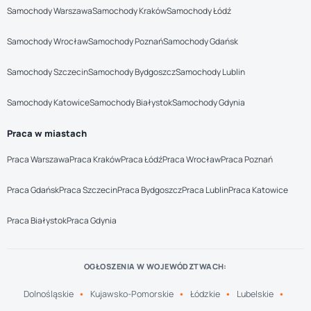
Samochody Warszawa
Samochody Kraków
Samochody Łódź
Samochody Wrocław
Samochody Poznań
Samochody Gdańsk
Samochody Szczecin
Samochody Bydgoszcz
Samochody Lublin
Samochody Katowice
Samochody Białystok
Samochody Gdynia
Praca w miastach
Praca Warszawa
Praca Kraków
Praca Łódź
Praca Wrocław
Praca Poznań
Praca Gdańsk
Praca Szczecin
Praca Bydgoszcz
Praca Lublin
Praca Katowice
Praca Białystok
Praca Gdynia
OGŁOSZENIA W WOJEWÓDZTWACH:
Dolnośląskie
Kujawsko-Pomorskie
Łódzkie
Lubelskie