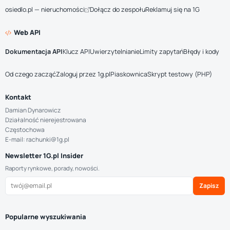
osiedlo.pl — nieruchomości
Dołącz do zespołu
Reklamuj się na 1G
Web API
Dokumentacja API
Klucz API
Uwierzytelnianie
Limity zapytań
Błędy i kody
Od czego zacząć
Zaloguj przez 1g.pl
Piaskownica
Skrypt testowy (PHP)
Kontakt
Damian Dynarowicz
Działalność nierejestrowana
Częstochowa
E-mail: rachunki@1g.pl
Newsletter 1G.pl Insider
Raporty rynkowe, porady, nowości.
Zapisz
Popularne wyszukiwania