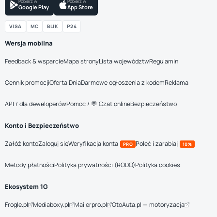
Pobierz w
Pobierz w
Google Play
App Store
VISA
MC
BLIK
P24
Wersja mobilna
Feedback & wsparcie
Mapa strony
Lista województw
Regulamin
Cennik promocji
Oferta Dnia
Darmowe ogłoszenia z kodem
Reklama
API / dla deweloperów
Pomoc / 💬 Czat online
Bezpieczeństwo
Konto i Bezpieczeństwo
Załóż konto
Zaloguj się
Weryfikacja konta
Poleć i zarabiaj
PRO
10%
Metody płatności
Polityka prywatności (RODO)
Polityka cookies
Ekosystem 1G
Frogle.pl
Mediaboxy.pl
Mailerpro.pl
OtoAuta.pl — motoryzacja