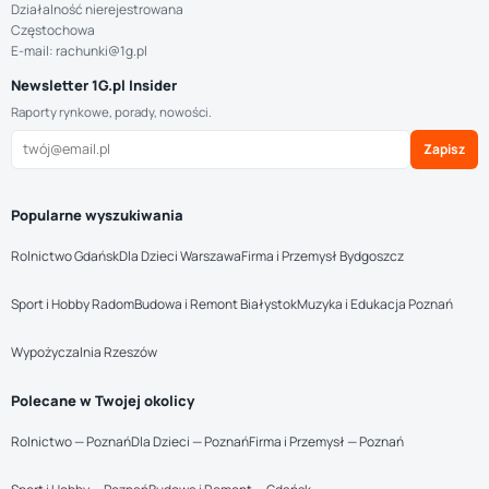
Działalność nierejestrowana
Częstochowa
E-mail: rachunki@1g.pl
Newsletter 1G.pl Insider
Raporty rynkowe, porady, nowości.
Zapisz
Popularne wyszukiwania
Rolnictwo Gdańsk
Dla Dzieci Warszawa
Firma i Przemysł Bydgoszcz
Sport i Hobby Radom
Budowa i Remont Białystok
Muzyka i Edukacja Poznań
Wypożyczalnia Rzeszów
Polecane w Twojej okolicy
Rolnictwo — Poznań
Dla Dzieci — Poznań
Firma i Przemysł — Poznań