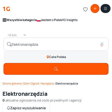
1G
Wszystkie kategorie
Jestem z Polski
1G Insights
Cała Polska
Strona główna
›
Dom i Ogród
›
Narzędzia
›
Elektronarzędzia
Elektronarzędzia
0
aktualne ogłoszenia od osób prywatnych i agencji
Zapisz wyszukiwanie