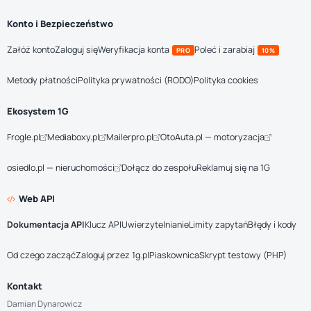
Konto i Bezpieczeństwo
Załóż konto
Zaloguj się
Weryfikacja konta
Poleć i zarabiaj
PRO
10%
Metody płatności
Polityka prywatności (RODO)
Polityka cookies
Ekosystem 1G
Frogle.pl
Mediaboxy.pl
Mailerpro.pl
OtoAuta.pl — motoryzacja
osiedlo.pl — nieruchomości
Dołącz do zespołu
Reklamuj się na 1G
Web API
Dokumentacja API
Klucz API
Uwierzytelnianie
Limity zapytań
Błędy i kody
Od czego zacząć
Zaloguj przez 1g.pl
Piaskownica
Skrypt testowy (PHP)
Kontakt
Damian Dynarowicz