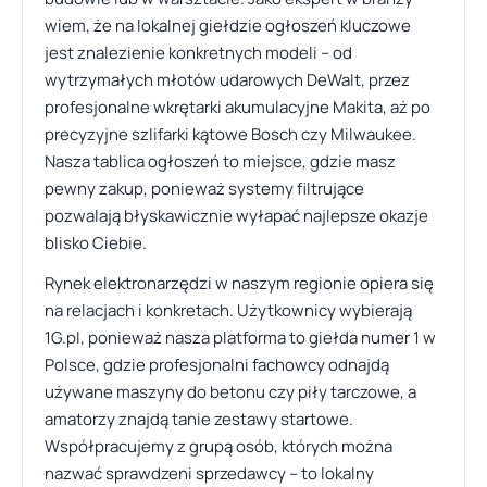
wiem, że na lokalnej giełdzie ogłoszeń kluczowe
jest znalezienie konkretnych modeli – od
wytrzymałych młotów udarowych DeWalt, przez
profesjonalne wkrętarki akumulacyjne Makita, aż po
precyzyjne szlifarki kątowe Bosch czy Milwaukee.
Nasza tablica ogłoszeń to miejsce, gdzie masz
pewny zakup, ponieważ systemy filtrujące
pozwalają błyskawicznie wyłapać najlepsze okazje
blisko Ciebie.
Rynek elektronarzędzi w naszym regionie opiera się
na relacjach i konkretach. Użytkownicy wybierają
1G.pl, ponieważ nasza platforma to giełda numer 1 w
Polsce, gdzie profesjonalni fachowcy odnajdą
używane maszyny do betonu czy piły tarczowe, a
amatorzy znajdą tanie zestawy startowe.
Współpracujemy z grupą osób, których można
nazwać sprawdzeni sprzedawcy – to lokalny