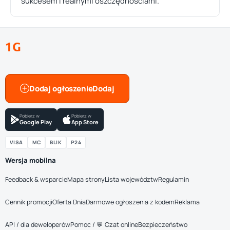
sukcesem i realnymi oszczędnościami.
1G
Dodaj ogłoszenie
Pobierz w
Pobierz w
Google Play
App Store
VISA
MC
BLIK
P24
Wersja mobilna
Feedback & wsparcie
Mapa strony
Lista województw
Regulamin
Cennik promocji
Oferta Dnia
Darmowe ogłoszenia z kodem
Reklama
API / dla deweloperów
Pomoc / 💬 Czat online
Bezpieczeństwo