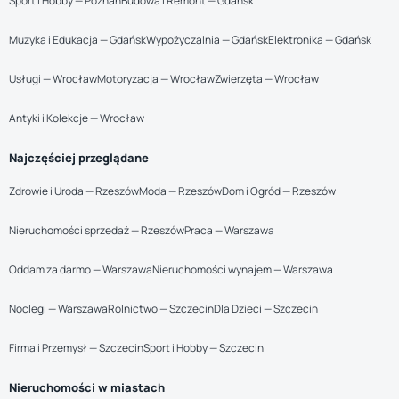
Sport i Hobby — Poznań
Budowa i Remont — Gdańsk
Muzyka i Edukacja — Gdańsk
Wypożyczalnia — Gdańsk
Elektronika — Gdańsk
Usługi — Wrocław
Motoryzacja — Wrocław
Zwierzęta — Wrocław
Antyki i Kolekcje — Wrocław
Najczęściej przeglądane
Zdrowie i Uroda — Rzeszów
Moda — Rzeszów
Dom i Ogród — Rzeszów
Nieruchomości sprzedaż — Rzeszów
Praca — Warszawa
Oddam za darmo — Warszawa
Nieruchomości wynajem — Warszawa
Noclegi — Warszawa
Rolnictwo — Szczecin
Dla Dzieci — Szczecin
Firma i Przemysł — Szczecin
Sport i Hobby — Szczecin
Nieruchomości w miastach