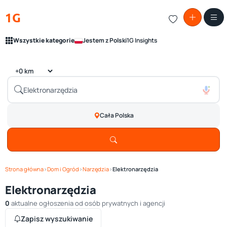
1G
Wszystkie kategorie
Jestem z Polski
1G Insights
Cała Polska
Strona główna
›
Dom i Ogród
›
Narzędzia
›
Elektronarzędzia
Elektronarzędzia
0
aktualne ogłoszenia od osób prywatnych i agencji
Zapisz wyszukiwanie