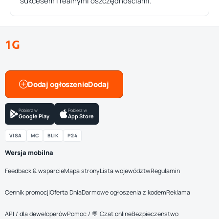
sukcesem i realnymi oszczędnościami.
1G
Dodaj ogłoszenie
Pobierz w
Pobierz w
Google Play
App Store
VISA
MC
BLIK
P24
Wersja mobilna
Feedback & wsparcie
Mapa strony
Lista województw
Regulamin
Cennik promocji
Oferta Dnia
Darmowe ogłoszenia z kodem
Reklama
API / dla deweloperów
Pomoc / 💬 Czat online
Bezpieczeństwo