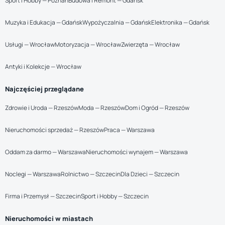
Sport i Hobby — Poznań
Budowa i Remont — Gdańsk
Muzyka i Edukacja — Gdańsk
Wypożyczalnia — Gdańsk
Elektronika — Gdańsk
Usługi — Wrocław
Motoryzacja — Wrocław
Zwierzęta — Wrocław
Antyki i Kolekcje — Wrocław
Najczęściej przeglądane
Zdrowie i Uroda — Rzeszów
Moda — Rzeszów
Dom i Ogród — Rzeszów
Nieruchomości sprzedaż — Rzeszów
Praca — Warszawa
Oddam za darmo — Warszawa
Nieruchomości wynajem — Warszawa
Noclegi — Warszawa
Rolnictwo — Szczecin
Dla Dzieci — Szczecin
Firma i Przemysł — Szczecin
Sport i Hobby — Szczecin
Nieruchomości w miastach