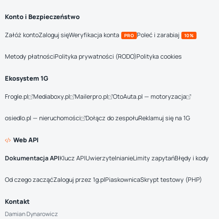
Konto i Bezpieczeństwo
Załóż konto
Zaloguj się
Weryfikacja konta
Poleć i zarabiaj
PRO
10%
Metody płatności
Polityka prywatności (RODO)
Polityka cookies
Ekosystem 1G
Frogle.pl
Mediaboxy.pl
Mailerpro.pl
OtoAuta.pl — motoryzacja
osiedlo.pl — nieruchomości
Dołącz do zespołu
Reklamuj się na 1G
Web API
Dokumentacja API
Klucz API
Uwierzytelnianie
Limity zapytań
Błędy i kody
Od czego zacząć
Zaloguj przez 1g.pl
Piaskownica
Skrypt testowy (PHP)
Kontakt
Damian Dynarowicz