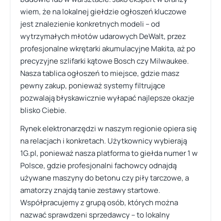
wiem, że na lokalnej giełdzie ogłoszeń kluczowe
jest znalezienie konkretnych modeli – od
wytrzymałych młotów udarowych DeWalt, przez
profesjonalne wkrętarki akumulacyjne Makita, aż po
precyzyjne szlifarki kątowe Bosch czy Milwaukee.
Nasza tablica ogłoszeń to miejsce, gdzie masz
pewny zakup, ponieważ systemy filtrujące
pozwalają błyskawicznie wyłapać najlepsze okazje
blisko Ciebie.
Rynek elektronarzędzi w naszym regionie opiera się
na relacjach i konkretach. Użytkownicy wybierają
1G.pl, ponieważ nasza platforma to giełda numer 1 w
Polsce, gdzie profesjonalni fachowcy odnajdą
używane maszyny do betonu czy piły tarczowe, a
amatorzy znajdą tanie zestawy startowe.
Współpracujemy z grupą osób, których można
nazwać sprawdzeni sprzedawcy – to lokalny