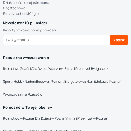
Działalność nierejestrowana
Częstochowa
E-mail: rachunki@1g.pl
Newsletter 1G.pl Insider
Raporty rynkowe, porady, nowości.
Zapisz
Popularne wyszukiwania
Rolnictwo Gdańsk
Dla Dzieci Warszawa
Firma i Przemysł Bydgoszcz
Sport i Hobby Radom
Budowa i Remont Białystok
Muzyka i Edukacja Poznań
Wypożyczalnia Rzeszów
Polecane w Twojej okolicy
Rolnictwo — Poznań
Dla Dzieci — Poznań
Firma i Przemysł — Poznań