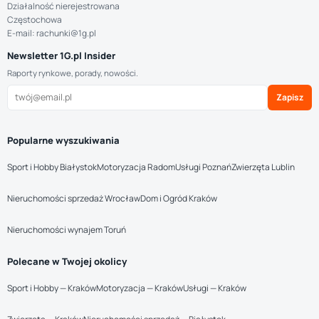
Działalność nierejestrowana
Częstochowa
E-mail: rachunki@1g.pl
Newsletter 1G.pl Insider
Raporty rynkowe, porady, nowości.
Zapisz
Popularne wyszukiwania
Sport i Hobby Białystok
Motoryzacja Radom
Usługi Poznań
Zwierzęta Lublin
Nieruchomości sprzedaż Wrocław
Dom i Ogród Kraków
Nieruchomości wynajem Toruń
Polecane w Twojej okolicy
Sport i Hobby — Kraków
Motoryzacja — Kraków
Usługi — Kraków