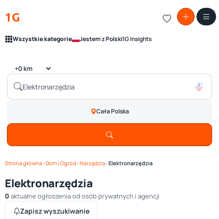
1G
Wszystkie kategorie
Jestem z Polski
1G Insights
Cała Polska
Strona główna
›
Dom i Ogród
›
Narzędzia
›
Elektronarzędzia
Elektronarzędzia
0
aktualne ogłoszenia od osób prywatnych i agencji
Zapisz wyszukiwanie