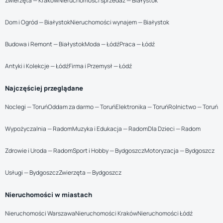
Zwierzęta — Kraków
Nieruchomości sprzedaż — Białystok
Dom i Ogród — Białystok
Nieruchomości wynajem — Białystok
Budowa i Remont — Białystok
Moda — Łódź
Praca — Łódź
Antyki i Kolekcje — Łódź
Firma i Przemysł — Łódź
Najczęściej przeglądane
Noclegi — Toruń
Oddam za darmo — Toruń
Elektronika — Toruń
Rolnictwo — Toruń
Wypożyczalnia — Radom
Muzyka i Edukacja — Radom
Dla Dzieci — Radom
Zdrowie i Uroda — Radom
Sport i Hobby — Bydgoszcz
Motoryzacja — Bydgoszcz
Usługi — Bydgoszcz
Zwierzęta — Bydgoszcz
Nieruchomości w miastach
Nieruchomości Warszawa
Nieruchomości Kraków
Nieruchomości Łódź