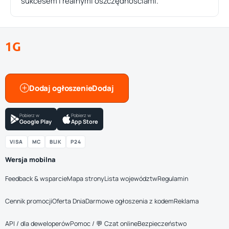
sukcesem i realnymi oszczędnościami.
1G
Dodaj ogłoszenie
Pobierz w
Pobierz w
Google Play
App Store
VISA
MC
BLIK
P24
Wersja mobilna
Feedback & wsparcie
Mapa strony
Lista województw
Regulamin
Cennik promocji
Oferta Dnia
Darmowe ogłoszenia z kodem
Reklama
API / dla deweloperów
Pomoc / 💬 Czat online
Bezpieczeństwo