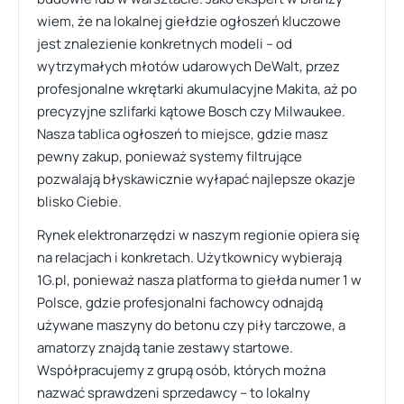
wiem, że na lokalnej giełdzie ogłoszeń kluczowe
jest znalezienie konkretnych modeli – od
wytrzymałych młotów udarowych DeWalt, przez
profesjonalne wkrętarki akumulacyjne Makita, aż po
precyzyjne szlifarki kątowe Bosch czy Milwaukee.
Nasza tablica ogłoszeń to miejsce, gdzie masz
pewny zakup, ponieważ systemy filtrujące
pozwalają błyskawicznie wyłapać najlepsze okazje
blisko Ciebie.
Rynek elektronarzędzi w naszym regionie opiera się
na relacjach i konkretach. Użytkownicy wybierają
1G.pl, ponieważ nasza platforma to giełda numer 1 w
Polsce, gdzie profesjonalni fachowcy odnajdą
używane maszyny do betonu czy piły tarczowe, a
amatorzy znajdą tanie zestawy startowe.
Współpracujemy z grupą osób, których można
nazwać sprawdzeni sprzedawcy – to lokalny