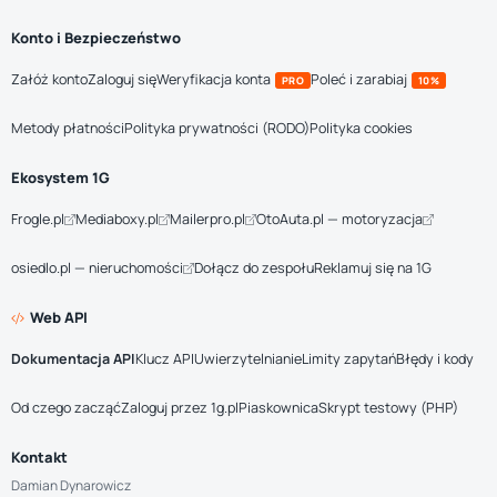
Konto i Bezpieczeństwo
Załóż konto
Zaloguj się
Weryfikacja konta
Poleć i zarabiaj
PRO
10%
Metody płatności
Polityka prywatności (RODO)
Polityka cookies
Ekosystem 1G
Frogle.pl
Mediaboxy.pl
Mailerpro.pl
OtoAuta.pl — motoryzacja
osiedlo.pl — nieruchomości
Dołącz do zespołu
Reklamuj się na 1G
Web API
Dokumentacja API
Klucz API
Uwierzytelnianie
Limity zapytań
Błędy i kody
Od czego zacząć
Zaloguj przez 1g.pl
Piaskownica
Skrypt testowy (PHP)
Kontakt
Damian Dynarowicz