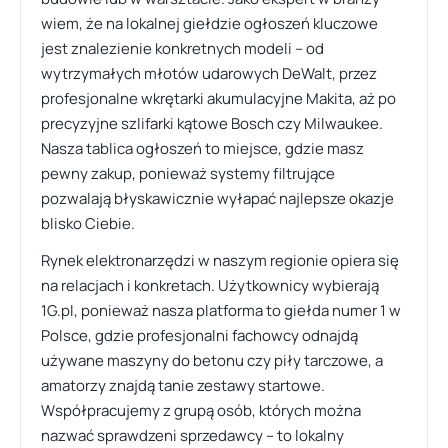
wiem, że na lokalnej giełdzie ogłoszeń kluczowe
jest znalezienie konkretnych modeli – od
wytrzymałych młotów udarowych DeWalt, przez
profesjonalne wkrętarki akumulacyjne Makita, aż po
precyzyjne szlifarki kątowe Bosch czy Milwaukee.
Nasza tablica ogłoszeń to miejsce, gdzie masz
pewny zakup, ponieważ systemy filtrujące
pozwalają błyskawicznie wyłapać najlepsze okazje
blisko Ciebie.
Rynek elektronarzędzi w naszym regionie opiera się
na relacjach i konkretach. Użytkownicy wybierają
1G.pl, ponieważ nasza platforma to giełda numer 1 w
Polsce, gdzie profesjonalni fachowcy odnajdą
używane maszyny do betonu czy piły tarczowe, a
amatorzy znajdą tanie zestawy startowe.
Współpracujemy z grupą osób, których można
nazwać sprawdzeni sprzedawcy – to lokalny