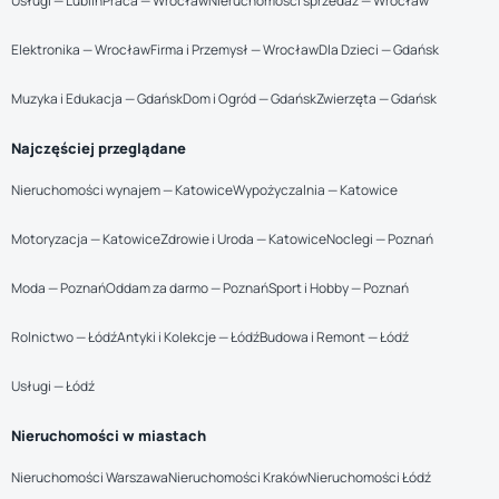
Usługi — Lublin
Praca — Wrocław
Nieruchomości sprzedaż — Wrocław
Elektronika — Wrocław
Firma i Przemysł — Wrocław
Dla Dzieci — Gdańsk
Muzyka i Edukacja — Gdańsk
Dom i Ogród — Gdańsk
Zwierzęta — Gdańsk
Najczęściej przeglądane
Nieruchomości wynajem — Katowice
Wypożyczalnia — Katowice
Motoryzacja — Katowice
Zdrowie i Uroda — Katowice
Noclegi — Poznań
Moda — Poznań
Oddam za darmo — Poznań
Sport i Hobby — Poznań
Rolnictwo — Łódź
Antyki i Kolekcje — Łódź
Budowa i Remont — Łódź
Usługi — Łódź
Nieruchomości w miastach
Nieruchomości Warszawa
Nieruchomości Kraków
Nieruchomości Łódź