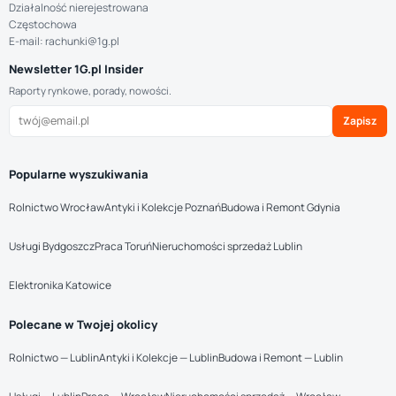
Działalność nierejestrowana
Częstochowa
E-mail: rachunki@1g.pl
Newsletter 1G.pl Insider
Raporty rynkowe, porady, nowości.
Zapisz
Popularne wyszukiwania
Rolnictwo Wrocław
Antyki i Kolekcje Poznań
Budowa i Remont Gdynia
Usługi Bydgoszcz
Praca Toruń
Nieruchomości sprzedaż Lublin
Elektronika Katowice
Polecane w Twojej okolicy
Rolnictwo — Lublin
Antyki i Kolekcje — Lublin
Budowa i Remont — Lublin