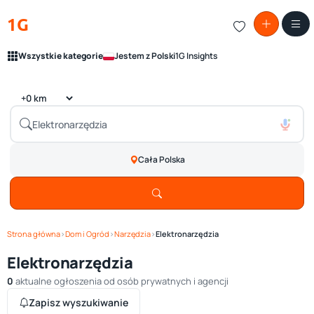
1G
Wszystkie kategorie
Jestem z Polski
1G Insights
Cała Polska
Strona główna
›
Dom i Ogród
›
Narzędzia
›
Elektronarzędzia
Elektronarzędzia
0
aktualne ogłoszenia od osób prywatnych i agencji
Zapisz wyszukiwanie