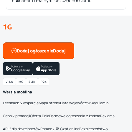
sukcesem i realnymi oszczędnościami.
1G
Dodaj ogłoszenie
Pobierz w
Pobierz w
Google Play
App Store
VISA
MC
BLIK
P24
Wersja mobilna
Feedback & wsparcie
Mapa strony
Lista województw
Regulamin
Cennik promocji
Oferta Dnia
Darmowe ogłoszenia z kodem
Reklama
API / dla deweloperów
Pomoc / 💬 Czat online
Bezpieczeństwo