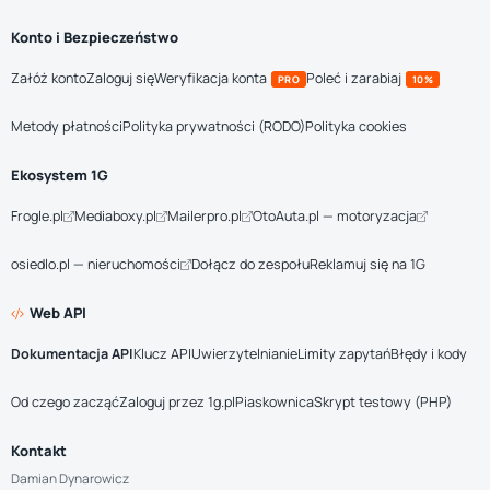
Konto i Bezpieczeństwo
Załóż konto
Zaloguj się
Weryfikacja konta
Poleć i zarabiaj
PRO
10%
Metody płatności
Polityka prywatności (RODO)
Polityka cookies
Ekosystem 1G
Frogle.pl
Mediaboxy.pl
Mailerpro.pl
OtoAuta.pl — motoryzacja
osiedlo.pl — nieruchomości
Dołącz do zespołu
Reklamuj się na 1G
Web API
Dokumentacja API
Klucz API
Uwierzytelnianie
Limity zapytań
Błędy i kody
Od czego zacząć
Zaloguj przez 1g.pl
Piaskownica
Skrypt testowy (PHP)
Kontakt
Damian Dynarowicz