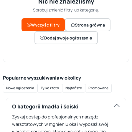
Nic nie znaleźliśmy
Spróbuj zmienić filtry lub kategorię.
Wyczyść filtry
Strona główna
Dodaj swoje ogłoszenie
Popularne wyszukiwania w okolicy
Nowe ogłoszenia
Tylko z foto
Najtańsze
Promowane
O kategorii Imadła i ściski
Zyskaj dostęp do profesjonalnych narzędzi
warsztatowych w mgnieniu oka i wyposaż swój
warsztat sprzętem, który gwarantuje precyzję