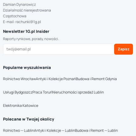
Damian Dynarowicz
Działalność nierejestrowana
Częstochowa
E-mail: rachunki@1g.pl
Newsletter 1G.pl Insider
Raporty rynkowe, porady, nowości.
Zapisz
Popularne wyszukiwania
Rolnictwo Wrocław
Antyki i Kolekcje Poznań
Budowa i Remont Gdynia
Usługi Bydgoszcz
Praca Toruń
Nieruchomości sprzedaż Lublin
Elektronika Katowice
Polecane w Twojej okolicy
Rolnictwo — Lublin
Antyki i Kolekcje — Lublin
Budowa i Remont — Lublin