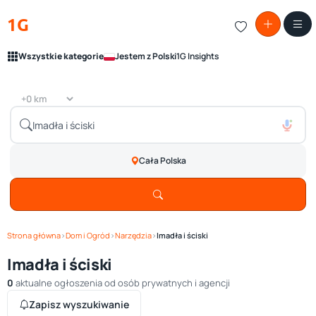
1G
Wszystkie kategorie
Jestem z Polski
1G Insights
Cała Polska
Strona główna
›
Dom i Ogród
›
Narzędzia
›
Imadła i ściski
Imadła i ściski
0
aktualne ogłoszenia od osób prywatnych i agencji
Zapisz wyszukiwanie