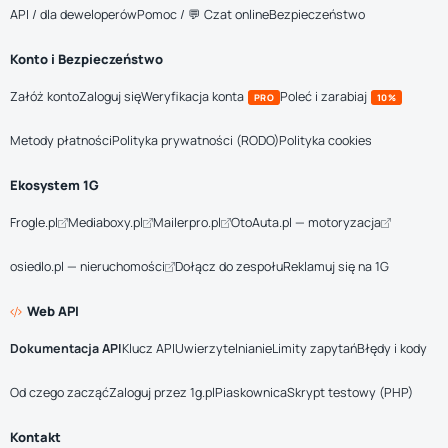
API / dla deweloperów
Pomoc / 💬 Czat online
Bezpieczeństwo
Konto i Bezpieczeństwo
Załóż konto
Zaloguj się
Weryfikacja konta
Poleć i zarabiaj
PRO
10%
Metody płatności
Polityka prywatności (RODO)
Polityka cookies
Ekosystem 1G
Frogle.pl
Mediaboxy.pl
Mailerpro.pl
OtoAuta.pl — motoryzacja
osiedlo.pl — nieruchomości
Dołącz do zespołu
Reklamuj się na 1G
Web API
Dokumentacja API
Klucz API
Uwierzytelnianie
Limity zapytań
Błędy i kody
Od czego zacząć
Zaloguj przez 1g.pl
Piaskownica
Skrypt testowy (PHP)
Kontakt