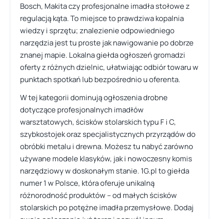
Bosch, Makita czy profesjonalne imadła stołowe z
regulacją kąta. To miejsce to prawdziwa kopalnia
wiedzy i sprzętu; znalezienie odpowiedniego
narzędzia jest tu proste jak nawigowanie po dobrze
znanej mapie. Lokalna giełda ogłoszeń gromadzi
oferty z różnych dzielnic, ułatwiając odbiór towaru w
punktach spotkań lub bezpośrednio u oferenta.
W tej kategorii dominują ogłoszenia drobne
dotyczące profesjonalnych imadłów
warsztatowych, ścisków stolarskich typu F i C,
szybkostojek oraz specjalistycznych przyrządów do
obróbki metalu i drewna. Możesz tu nabyć zarówno
używane modele klasyków, jak i nowoczesny komis
narzędziowy w doskonałym stanie. 1G.pl to giełda
numer 1 w Polsce, która oferuje unikalną
różnorodność produktów – od małych ścisków
stolarskich po potężne imadła przemysłowe. Dodaj