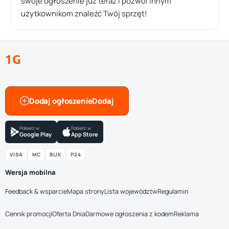
swoje ogłoszenie już teraz i pozwól innym
użytkownikom znaleźć Twój sprzęt!
1G
Dodaj ogłoszenie
Pobierz w
Pobierz w
Google Play
App Store
VISA
MC
BLIK
P24
Wersja mobilna
Feedback & wsparcie
Mapa strony
Lista województw
Regulamin
Cennik promocji
Oferta Dnia
Darmowe ogłoszenia z kodem
Reklama