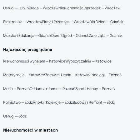
Usługi — Lublin
Praca — Wrocław
Nieruchomości sprzedaż — Wrocław
Elektronika — Wrocław
Firma i Przemysł — Wrocław
Dla Dzieci — Gdańsk
Muzyka i Edukacja — Gdańsk
Dom i Ogród — Gdańsk
Zwierzęta — Gdańsk
Najczęściej przeglądane
Nieruchomości wynajem — Katowice
Wypożyczalnia — Katowice
Motoryzacja — Katowice
Zdrowie i Uroda — Katowice
Noclegi — Poznań
Moda — Poznań
Oddam za darmo — Poznań
Sport i Hobby — Poznań
Rolnictwo — Łódź
Antyki i Kolekcje — Łódź
Budowa i Remont — Łódź
Usługi — Łódź
Nieruchomości w miastach