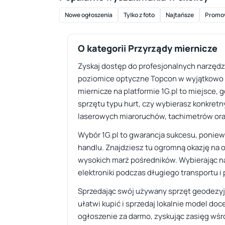
Nowe ogłoszenia
Tylko z foto
Najtańsze
Promo
O kategorii Przyrządy miernicze
Zyskaj dostęp do profesjonalnych narzędz
poziomice optyczne Topcon w wyjątkowo at
miernicze na platformie 1G.pl to miejsce, 
sprzętu typu hurt, czy wybierasz konkretn
laserowych miaroruchów, tachimetrów ora
Wybór 1G.pl to gwarancja sukcesu, poniewa
handlu. Znajdziesz tu ogromną okazję na
wysokich marż pośredników. Wybierając nas
elektroniki podczas długiego transportu i
Sprzedając swój używany sprzęt geodezyj
ułatwi kupić i sprzedaj lokalnie model do
ogłoszenie za darmo, zyskując zasięg wśr