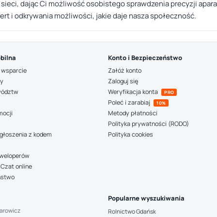
sieci, dając Ci możliwość osobistego sprawdzenia precyzji aparat
rt i odkrywania możliwości, jakie daje nasza społeczność.
bilna
Konto i Bezpieczeństwo
 wsparcie
Załóż konto
ny
Zaloguj się
wództw
Weryfikacja konta
PRO
Poleć i zarabiaj
10%
mocji
Metody płatności
Polityka prywatności (RODO)
głoszenia z kodem
Polityka cookies
deweloperów
Czat online
ństwo
Popularne wyszukiwania
arowicz
Rolnictwo Gdańsk