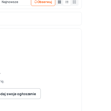
Obserwuj
y
ię.
daj swoje ogłoszenie