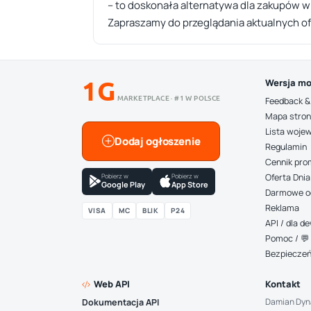
– to doskonała alternatywa dla zakupów w 
Zapraszamy do przeglądania aktualnych ofe
1G
Wersja mo
MARKETPLACE · #1 W POLSCE
Feedback &
Mapa stro
Lista woje
Dodaj ogłoszenie
Regulamin
Cennik pro
Pobierz w
Pobierz w
Oferta Dnia
Google Play
App Store
Darmowe o
Reklama
VISA
MC
BLIK
P24
API / dla 
Pomoc / 💬 
Bezpiecze
Web API
Kontakt
Damian Dyn
Dokumentacja API