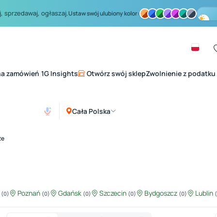
, sprzedawaj, ogłaszaj.
Ustaw swój ulubiony kolor:
na zamówień
1G Insights
Otwórz swój sklep
Zwolnienie z podatku
|
Cała Polska
ze
ź
Poznań
Gdańsk
Szczecin
Bydgoszcz
Lublin
(0)
(0)
(0)
(0)
(0)