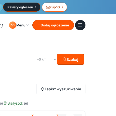
Pakiety ogłoszeń
Kup 1G
Menu
Dodaj ogłoszenie
1G
Szukaj
Zapisz wyszukiwanie
Białystok
(0)
(0)