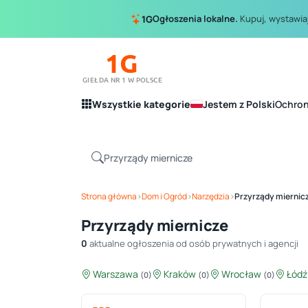
Ogłoszenia lokalne.
Kupuj, wystawiaj
1G
1G
GIEŁDA NR 1 W POLSCE
Wszystkie kategorie
Jestem z Polski
Ochro
Strona główna
›
Dom i Ogród
›
Narzędzia
›
Przyrządy miernic
Przyrządy miernicze
0
aktualne ogłoszenia od osób prywatnych i agencji
Warszawa
Kraków
Wrocław
Łód
(0)
(0)
(0)