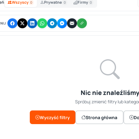
eń
Wszyscy
Prywatne
Firmy
0
0
0
NIJ
Nic nie znaleźliśm
Spróbuj zmienić filtry lub kategor
Wyczyść filtry
Strona główna
Do