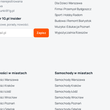
 nierejestrowana
Dla Dzieci Warszawa
wa
Firma i Przemysł Bydgoszcz
hunki@1g.pl
Sport i Hobby Radom
 1G.pl Insider
Budowa i Remont Białystok
kowe, porady, nowości.
Muzyka i Edukacja Poznań
Wypożyczalnia Rzeszów
Zapisz
ości w miastach
Samochody w miastach
ści Warszawa
Samochody Warszawa
ści Kraków
Samochody Kraków
ści Łódź
Samochody Łódź
ści Wrocław
Samochody Wrocław
ści Poznań
Samochody Poznań
ści Gdańsk
Samochody Gdańsk