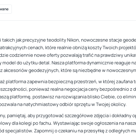
wane
i takich jak precyzyjne teodolity Nikon, nowoczesne stacje ge
rakcyjnych cenach, które realnie obniżą koszty Twoich projektó
gdzie codziennie nowe oferty pozwalają trafić na prawdziwy unika
y model do użytku detal. Nasza platforma dynamicznie reaguje na
z akcesoriów geodezyjnych, które są niezbędne w nowoczesnym 
ż platforma zapewnia bezpieczną przestrzeń, w której zaufana tr
 oszczędności, ponieważ realna negocjacja ceny bezpośrednio z
zą platformę, postawisz na rozwiązania blisko Ciebie, co elimin
 pozwala na natychmiastowy odbiór sprzętu w Twojej okolicy.
ny, pamiętaj, aby przygotować szczegółowe zdjęcia i dokładny o
celowy dla kolegi po fachu. Wystawiając swoje ogłoszenia na nas
ód specjalistów. Zapomnij o czekaniu na przesyłkę z odległych m