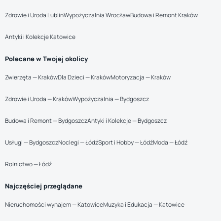
Zdrowie i Uroda Lublin
Wypożyczalnia Wrocław
Budowa i Remont Kraków
Antyki i Kolekcje Katowice
Polecane w Twojej okolicy
Zwierzęta — Kraków
Dla Dzieci — Kraków
Motoryzacja — Kraków
Zdrowie i Uroda — Kraków
Wypożyczalnia — Bydgoszcz
Budowa i Remont — Bydgoszcz
Antyki i Kolekcje — Bydgoszcz
Usługi — Bydgoszcz
Noclegi — Łódź
Sport i Hobby — Łódź
Moda — Łódź
Rolnictwo — Łódź
Najczęściej przeglądane
Nieruchomości wynajem — Katowice
Muzyka i Edukacja — Katowice