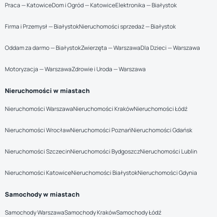
Praca — Katowice
Dom i Ogród — Katowice
Elektronika — Białystok
Firma i Przemysł — Białystok
Nieruchomości sprzedaż — Białystok
Oddam za darmo — Białystok
Zwierzęta — Warszawa
Dla Dzieci — Warszawa
Motoryzacja — Warszawa
Zdrowie i Uroda — Warszawa
Nieruchomości w miastach
Nieruchomości Warszawa
Nieruchomości Kraków
Nieruchomości Łódź
Nieruchomości Wrocław
Nieruchomości Poznań
Nieruchomości Gdańsk
Nieruchomości Szczecin
Nieruchomości Bydgoszcz
Nieruchomości Lublin
Nieruchomości Katowice
Nieruchomości Białystok
Nieruchomości Gdynia
Samochody w miastach
Samochody Warszawa
Samochody Kraków
Samochody Łódź