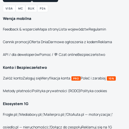
VISA
MC
BLIK
P24
Wersja mobilna
Feedback & wsparcie
Mapa strony
Lista województw
Regulamin
Cennik promocji
Oferta Dnia
Darmowe ogłoszenia z kodem
Reklama
API / dla deweloperów
Pomoc / 💬 Czat online
Bezpieczeństwo
Konto i Bezpieczeństwo
Załóż konto
Zaloguj się
Weryfikacja konta
Poleć i zarabiaj
PRO
10%
Metody płatności
Polityka prywatności (RODO)
Polityka cookies
Ekosystem 1G
Frogle.pl
Mediaboxy.pl
Mailerpro.pl
OtoAuta.pl — motoryzacja
osiedlo.pl — nieruchomości
Dołącz do zespołu
Reklamuj się na 1G