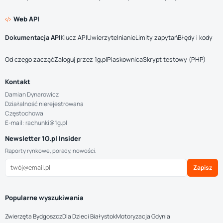
Web API
Dokumentacja API
Klucz API
Uwierzytelnianie
Limity zapytań
Błędy i kody
Od czego zacząć
Zaloguj przez 1g.pl
Piaskownica
Skrypt testowy (PHP)
Kontakt
Damian Dynarowicz
Działalność nierejestrowana
Częstochowa
E-mail: rachunki@1g.pl
Newsletter 1G.pl Insider
Raporty rynkowe, porady, nowości.
Zapisz
Popularne wyszukiwania
Zwierzęta Bydgoszcz
Dla Dzieci Białystok
Motoryzacja Gdynia