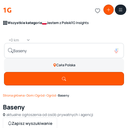
1G
Wszystkie kategorie
Jestem z Polski
1G Insights
Cała Polska
Strona główna
›
Dom i Ogród
›
Ogród
›
Baseny
Baseny
0
aktualne ogłoszenia od osób prywatnych i agencji
Zapisz wyszukiwanie