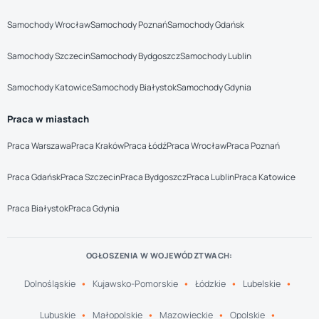
Samochody Wrocław
Samochody Poznań
Samochody Gdańsk
Samochody Szczecin
Samochody Bydgoszcz
Samochody Lublin
Samochody Katowice
Samochody Białystok
Samochody Gdynia
Praca w miastach
Praca Warszawa
Praca Kraków
Praca Łódź
Praca Wrocław
Praca Poznań
Praca Gdańsk
Praca Szczecin
Praca Bydgoszcz
Praca Lublin
Praca Katowice
Praca Białystok
Praca Gdynia
OGŁOSZENIA W WOJEWÓDZTWACH:
Dolnośląskie
Kujawsko-Pomorskie
Łódzkie
Lubelskie
Lubuskie
Małopolskie
Mazowieckie
Opolskie