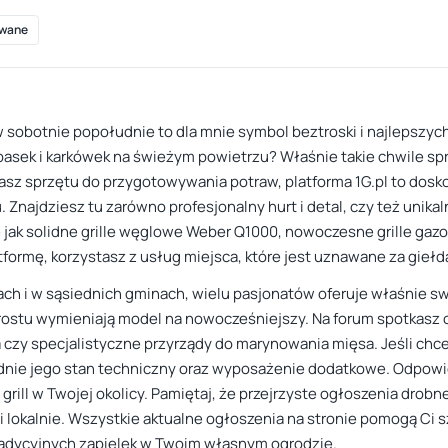
wane
obotnie popołudnie to dla mnie symbol beztroski i najlepszych
basek i karkówek na świeżym powietrzu? Właśnie takie chwile spra
sz sprzętu do przygotowywania potraw, platforma 1G.pl to dosko
Znajdziesz tu zarówno profesjonalny hurt i detal, czy też unikaln
e jak solidne grille węglowe Weber Q1000, nowoczesne grille ga
tformę, korzystasz z usług miejsca, które jest uznawane za giełd
ch i w sąsiednich gminach, wielu pasjonatów oferuje właśnie sw
rostu wymieniają model na nowocześniejszy. Na forum spotkasz 
a czy specjalistyczne przyrządy do marynowania mięsa. Jeśli chc
adnie jego stan techniczny oraz wyposażenie dodatkowe. Odpowi
grill w Twojej okolicy. Pamiętaj, że przejrzyste ogłoszenia drob
ji lokalnie. Wszystkie aktualne ogłoszenia na stronie pomogą Ci 
adycyjnych zapielek w Twoim własnym ogrodzie.