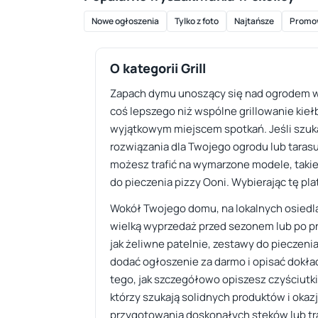
Nowe ogłoszenia
Tylko z foto
Najtańsze
Promo
O kategorii Grill
Zapach dymu unoszący się nad ogrodem w s
coś lepszego niż wspólne grillowanie kieł
wyjątkowym miejscem spotkań. Jeśli szuka
rozwiązania dla Twojego ogrodu lub tarasu. 
możesz trafić na wymarzone modele, taki
do pieczenia pizzy Ooni. Wybierając tę pla
Wokół Twojego domu, na lokalnych osiedla
wielką wyprzedaż przed sezonem lub po p
jak żeliwne patelnie, zestawy do pieczeni
dodać ogłoszenie za darmo i opisać dokł
tego, jak szczegółowo opiszesz czyściutki 
którzy szukają solidnych produktów i okaz
przygotowania doskonałych steków lub tr