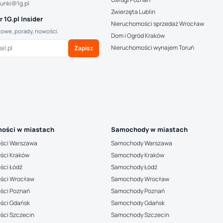
hunki@1g.pl
Zwierzęta Lublin
 1G.pl Insider
Nieruchomości sprzedaż Wrocław
kowe, porady, nowości.
Dom i Ogród Kraków
Nieruchomości wynajem Toruń
Zapisz
ości w miastach
Samochody w miastach
ści Warszawa
Samochody Warszawa
ści Kraków
Samochody Kraków
ści Łódź
Samochody Łódź
ści Wrocław
Samochody Wrocław
ści Poznań
Samochody Poznań
ści Gdańsk
Samochody Gdańsk
ści Szczecin
Samochody Szczecin