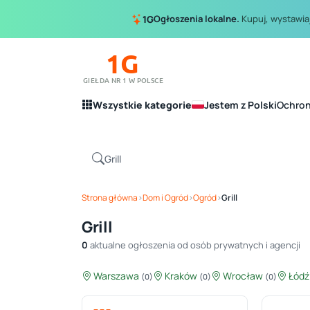
Ogłoszenia lokalne.
Kupuj, wystawiaj
1G
1G
GIEŁDA NR 1 W POLSCE
Wszystkie kategorie
Jestem z Polski
Ochro
Strona główna
›
Dom i Ogród
›
Ogród
›
Grill
Grill
0
aktualne ogłoszenia od osób prywatnych i agencji
Warszawa
Kraków
Wrocław
Łód
(0)
(0)
(0)