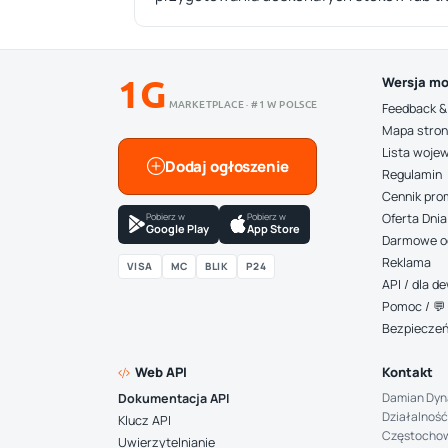
1G
Wersja mo
MARKETPLACE · #1 W POLSCE
Feedback &
Mapa stro
Lista woje
Dodaj ogłoszenie
Regulamin
Cennik pro
Pobierz w
Pobierz w
Oferta Dnia
Google Play
App Store
Darmowe o
Reklama
VISA
MC
BLIK
P24
API / dla 
Pomoc / 💬 
Bezpiecze
Web API
Kontakt
Damian Dyn
Dokumentacja API
Działalność
Klucz API
Częstocho
Uwierzytelnianie