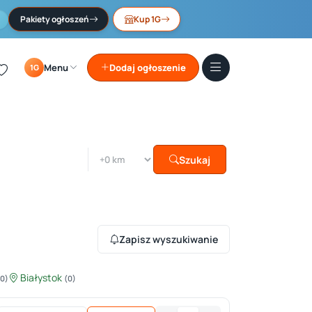
Pakiety ogłoszeń
Kup 1G
Menu
Dodaj ogłoszenie
1G
Szukaj
Zapisz wyszukiwanie
Białystok
(0)
(0)