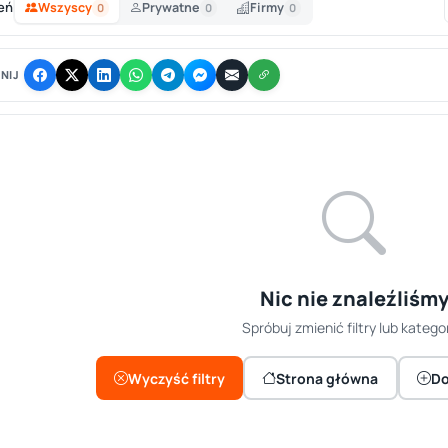
eń
Wszyscy
Prywatne
Firmy
0
0
0
NIJ
Nic nie znaleźliśm
Spróbuj zmienić filtry lub kategor
Wyczyść filtry
Strona główna
Do