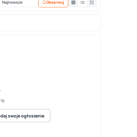
Obserwuj
y
ię.
daj swoje ogłoszenie