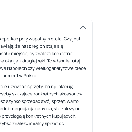
 spotkań przy wspólnym stole. Czy jest
wiają, że nasz region staje się
nałe miejsce, by znaleźć konkretne
e okazje z drugiej ręki. To właśnie tutaj
zowe Napoleon czy wielkogabarytowe piece
a numer 1 w Polsce.
oje używane sprzęty, bo np. planują
osoby szukające konkretnych akcesoriów,
esz szybko sprzedać swój sprzęt, warto
ednia negocjacja ceny często zależy od
ne przyciągają konkretnych kupujących,
szybko znaleźć idealny sprzęt do