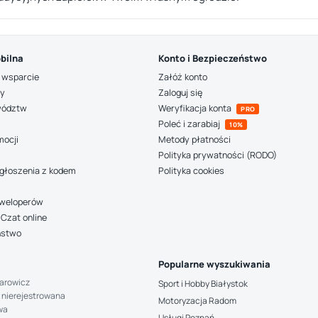
bilna
Konto i Bezpieczeństwo
 wsparcie
Załóż konto
ny
Zaloguj się
wództw
Weryfikacja konta
PRO
Poleć i zarabiaj
10%
mocji
Metody płatności
Polityka prywatności (RODO)
głoszenia z kodem
Polityka cookies
deweloperów
Czat online
ństwo
Popularne wyszukiwania
arowicz
Sport i Hobby Białystok
 nierejestrowana
Motoryzacja Radom
wa
Usługi Poznań