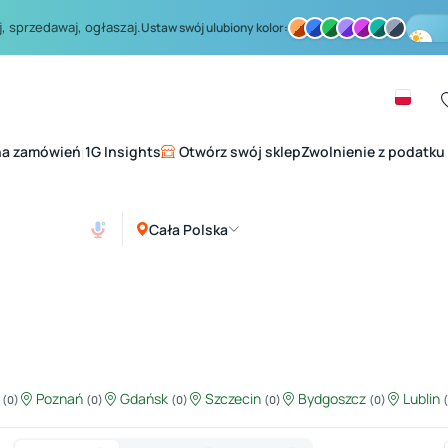
, sprzedawaj, ogłaszaj.
Ustaw swój ulubiony kolor:
na zamówień
1G Insights
Otwórz swój sklep
Zwolnienie z podatku
|
Cała Polska
ź
Poznań
Gdańsk
Szczecin
Bydgoszcz
Lublin
(0)
(0)
(0)
(0)
(0)