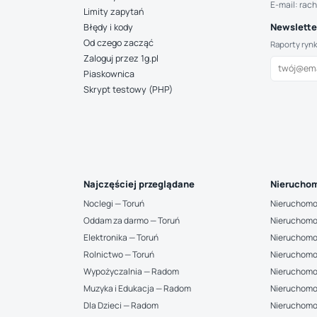
E-mail: rac
Limity zapytań
Newsletter
Błędy i kody
Od czego zacząć
Raporty ryn
Zaloguj przez 1g.pl
Piaskownica
Skrypt testowy (PHP)
Najczęściej przeglądane
Nieruchom
Noclegi — Toruń
Nieruchomo
Oddam za darmo — Toruń
Nieruchomo
Elektronika — Toruń
Nieruchomo
Rolnictwo — Toruń
Nieruchomo
Wypożyczalnia — Radom
Nieruchomo
Muzyka i Edukacja — Radom
Nieruchomo
Dla Dzieci — Radom
Nieruchomo