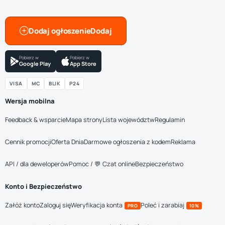
Dodaj ogłoszenie
Pobierz w
Pobierz w
Google Play
App Store
VISA
MC
BLIK
P24
Wersja mobilna
Feedback & wsparcie
Mapa strony
Lista województw
Regulamin
Cennik promocji
Oferta Dnia
Darmowe ogłoszenia z kodem
Reklama
API / dla deweloperów
Pomoc / 💬 Czat online
Bezpieczeństwo
Konto i Bezpieczeństwo
Załóż konto
Zaloguj się
Weryfikacja konta
Poleć i zarabiaj
PRO
10%