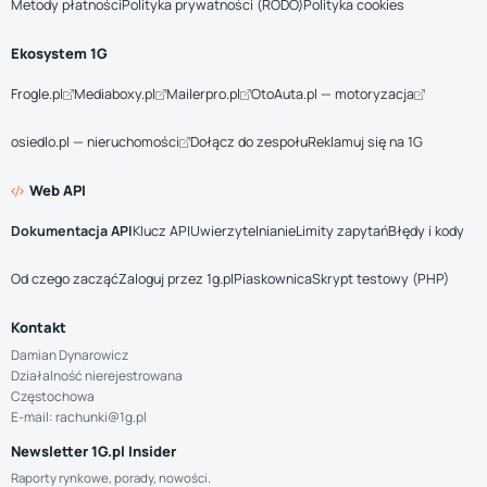
Metody płatności
Polityka prywatności (RODO)
Polityka cookies
Ekosystem 1G
Frogle.pl
Mediaboxy.pl
Mailerpro.pl
OtoAuta.pl — motoryzacja
osiedlo.pl — nieruchomości
Dołącz do zespołu
Reklamuj się na 1G
Web API
Dokumentacja API
Klucz API
Uwierzytelnianie
Limity zapytań
Błędy i kody
Od czego zacząć
Zaloguj przez 1g.pl
Piaskownica
Skrypt testowy (PHP)
Kontakt
Damian Dynarowicz
Działalność nierejestrowana
Częstochowa
E-mail: rachunki@1g.pl
Newsletter 1G.pl Insider
Raporty rynkowe, porady, nowości.