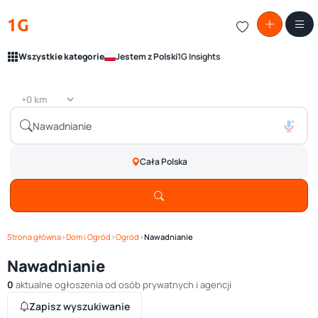
1G
Wszystkie kategorie
Jestem z Polski
1G Insights
Cała Polska
Strona główna
›
Dom i Ogród
›
Ogród
›
Nawadnianie
Nawadnianie
0
aktualne ogłoszenia od osób prywatnych i agencji
Zapisz wyszukiwanie