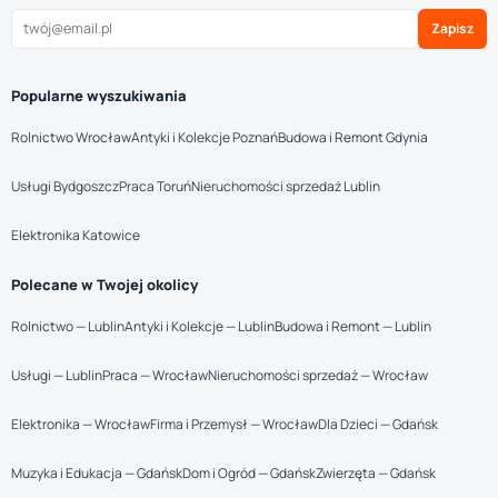
Zapisz
Popularne wyszukiwania
Rolnictwo Wrocław
Antyki i Kolekcje Poznań
Budowa i Remont Gdynia
Usługi Bydgoszcz
Praca Toruń
Nieruchomości sprzedaż Lublin
Elektronika Katowice
Polecane w Twojej okolicy
Rolnictwo — Lublin
Antyki i Kolekcje — Lublin
Budowa i Remont — Lublin
Usługi — Lublin
Praca — Wrocław
Nieruchomości sprzedaż — Wrocław
Elektronika — Wrocław
Firma i Przemysł — Wrocław
Dla Dzieci — Gdańsk
Muzyka i Edukacja — Gdańsk
Dom i Ogród — Gdańsk
Zwierzęta — Gdańsk