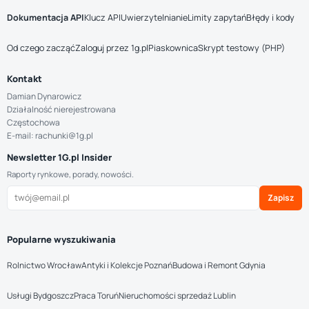
Dokumentacja API
Klucz API
Uwierzytelnianie
Limity zapytań
Błędy i kody
Od czego zacząć
Zaloguj przez 1g.pl
Piaskownica
Skrypt testowy (PHP)
Kontakt
Damian Dynarowicz
Działalność nierejestrowana
Częstochowa
E-mail: rachunki@1g.pl
Newsletter 1G.pl Insider
Raporty rynkowe, porady, nowości.
Zapisz
Popularne wyszukiwania
Rolnictwo Wrocław
Antyki i Kolekcje Poznań
Budowa i Remont Gdynia
Usługi Bydgoszcz
Praca Toruń
Nieruchomości sprzedaż Lublin