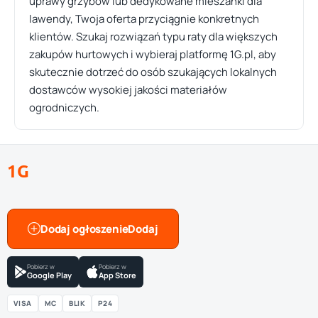
uprawy grzybów lub dedykowane mieszanki dla
lawendy, Twoja oferta przyciągnie konkretnych
klientów. Szukaj rozwiązań typu raty dla większych
zakupów hurtowych i wybieraj platformę 1G.pl, aby
skutecznie dotrzeć do osób szukających lokalnych
dostawców wysokiej jakości materiałów
ogrodniczych.
1G
Dodaj ogłoszenie
Pobierz w
Pobierz w
Google Play
App Store
VISA
MC
BLIK
P24