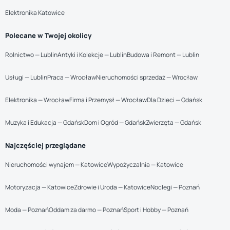
Elektronika Katowice
Polecane w Twojej okolicy
Rolnictwo — Lublin
Antyki i Kolekcje — Lublin
Budowa i Remont — Lublin
Usługi — Lublin
Praca — Wrocław
Nieruchomości sprzedaż — Wrocław
Elektronika — Wrocław
Firma i Przemysł — Wrocław
Dla Dzieci — Gdańsk
Muzyka i Edukacja — Gdańsk
Dom i Ogród — Gdańsk
Zwierzęta — Gdańsk
Najczęściej przeglądane
Nieruchomości wynajem — Katowice
Wypożyczalnia — Katowice
Motoryzacja — Katowice
Zdrowie i Uroda — Katowice
Noclegi — Poznań
Moda — Poznań
Oddam za darmo — Poznań
Sport i Hobby — Poznań