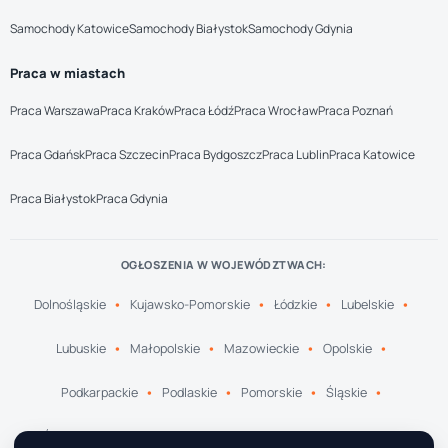
Samochody Katowice
Samochody Białystok
Samochody Gdynia
Praca w miastach
Praca Warszawa
Praca Kraków
Praca Łódź
Praca Wrocław
Praca Poznań
Praca Gdańsk
Praca Szczecin
Praca Bydgoszcz
Praca Lublin
Praca Katowice
Praca Białystok
Praca Gdynia
OGŁOSZENIA W WOJEWÓDZTWACH:
Dolnośląskie
Kujawsko-Pomorskie
Łódzkie
Lubelskie
Lubuskie
Małopolskie
Mazowieckie
Opolskie
Podkarpackie
Podlaskie
Pomorskie
Śląskie
Świętokrzyskie
Warmińsko-Mazurskie
Wielkopolskie