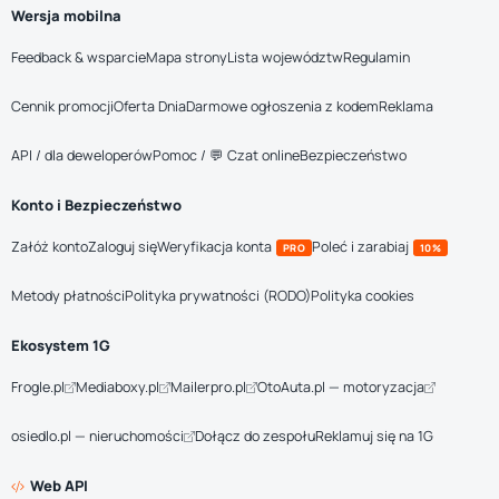
Wersja mobilna
Feedback & wsparcie
Mapa strony
Lista województw
Regulamin
Cennik promocji
Oferta Dnia
Darmowe ogłoszenia z kodem
Reklama
API / dla deweloperów
Pomoc / 💬 Czat online
Bezpieczeństwo
Konto i Bezpieczeństwo
Załóż konto
Zaloguj się
Weryfikacja konta
Poleć i zarabiaj
PRO
10%
Metody płatności
Polityka prywatności (RODO)
Polityka cookies
Ekosystem 1G
Frogle.pl
Mediaboxy.pl
Mailerpro.pl
OtoAuta.pl — motoryzacja
osiedlo.pl — nieruchomości
Dołącz do zespołu
Reklamuj się na 1G
Web API