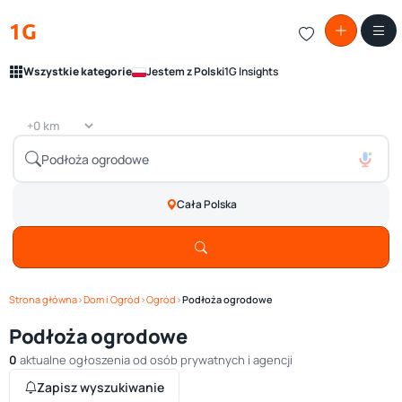
1G
Wszystkie kategorie
Jestem z Polski
1G Insights
Cała Polska
Strona główna
›
Dom i Ogród
›
Ogród
›
Podłoża ogrodowe
Podłoża ogrodowe
0
aktualne ogłoszenia od osób prywatnych i agencji
Zapisz wyszukiwanie