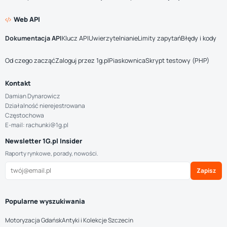
Web API
Dokumentacja API
Klucz API
Uwierzytelnianie
Limity zapytań
Błędy i kody
Od czego zacząć
Zaloguj przez 1g.pl
Piaskownica
Skrypt testowy (PHP)
Kontakt
Damian Dynarowicz
Działalność nierejestrowana
Częstochowa
E-mail: rachunki@1g.pl
Newsletter 1G.pl Insider
Raporty rynkowe, porady, nowości.
Zapisz
Popularne wyszukiwania
Motoryzacja Gdańsk
Antyki i Kolekcje Szczecin