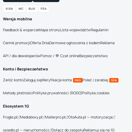
VISA
MC
BLIK
P24
Wersja mobilna
Feedback & wsparcie
Mapa strony
Lista województw
Regulamin
Cennik promocji
Oferta Dnia
Darmowe ogłoszenia z kodem
Reklama
API / dla deweloperów
Pomoc / 💬 Czat online
Bezpieczeństwo
Konto i Bezpieczeństwo
Załóż konto
Zaloguj się
Weryfikacja konta
Poleć i zarabiaj
PRO
10%
Metody płatności
Polityka prywatności (RODO)
Polityka cookies
Ekosystem 1G
Frogle.pl
Mediaboxy.pl
Mailerpro.pl
OtoAuta.pl — motoryzacja
osiedlo.pl — nieruchomości
Dołącz do zespołu
Reklamuj się na 1G