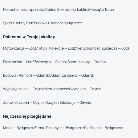
Nieruchomości sprzedaż Radom
Elektronika Lublin
Zwierzęta Toruń
Sport i Hobby Łódź
Budowa i Remont Bydgoszcz
Polecane w Twojej okolicy
Motoryzacja — Łódź
Antyki i Kolekcje — Łódź
Nieruchomości sprzedaż — Łódź
Elektronika — Łódź
Zwierzęta — Gdańsk
Sport i Hobby — Gdańsk
Budowa i Remont — Gdańsk
Oddam za darmo — Gdańsk
Wypożyczalnia — Gdynia
Nieruchomości wynajem — Gdynia
Zdrowie i Uroda — Gdynia
Muzyka i Edukacja — Gdynia
Najczęściej przeglądane
Moda — Bydgoszcz
Firma i Przemysł — Bydgoszcz
Dla Dzieci — Bydgoszcz