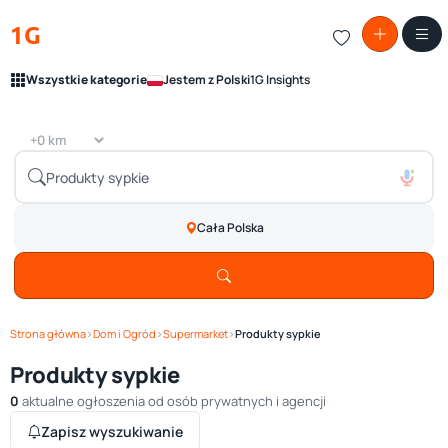
1G
Wszystkie kategorie
Jestem z Polski
1G Insights
Cała Polska
Strona główna
›
Dom i Ogród
›
Supermarket
›
Produkty sypkie
Produkty sypkie
0
aktualne ogłoszenia od osób prywatnych i agencji
Zapisz wyszukiwanie