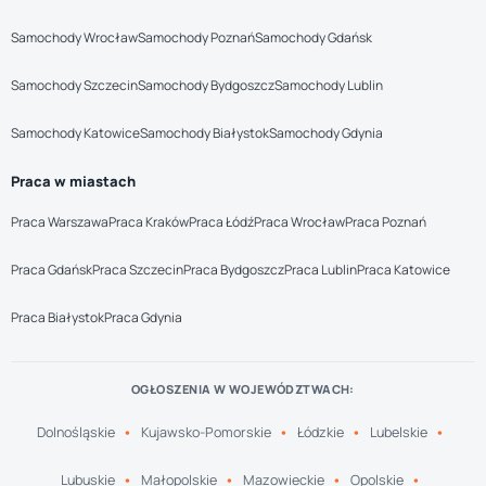
Samochody Wrocław
Samochody Poznań
Samochody Gdańsk
Samochody Szczecin
Samochody Bydgoszcz
Samochody Lublin
Samochody Katowice
Samochody Białystok
Samochody Gdynia
Praca w miastach
Praca Warszawa
Praca Kraków
Praca Łódź
Praca Wrocław
Praca Poznań
Praca Gdańsk
Praca Szczecin
Praca Bydgoszcz
Praca Lublin
Praca Katowice
Praca Białystok
Praca Gdynia
OGŁOSZENIA W WOJEWÓDZTWACH:
Dolnośląskie
Kujawsko-Pomorskie
Łódzkie
Lubelskie
Lubuskie
Małopolskie
Mazowieckie
Opolskie