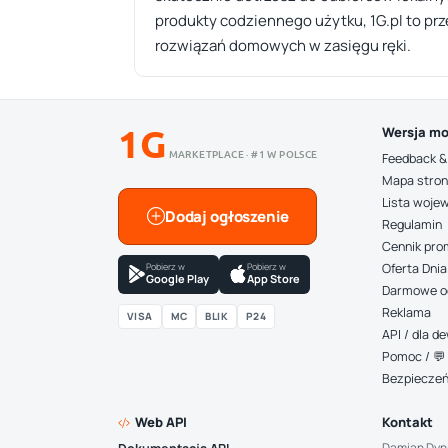
produkty codziennego użytku, 1G.pl to prz
rozwiązań domowych w zasięgu ręki.
1G
Wersja mo
MARKETPLACE · #1 W POLSCE
Feedback &
Mapa stro
Lista woje
Dodaj ogłoszenie
Regulamin
Cennik pro
Pobierz w
Pobierz w
Oferta Dnia
Google Play
App Store
Darmowe o
Reklama
VISA
MC
BLIK
P24
API / dla 
Pomoc / 💬 
Bezpiecze
Web API
Kontakt
Damian Dyn