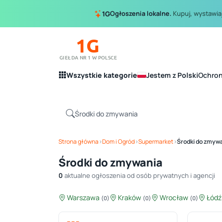
Ogłoszenia lokalne.
Kupuj, wystawiaj
1G
1G
GIEŁDA NR 1 W POLSCE
Wszystkie kategorie
Jestem z Polski
Ochro
Strona główna
›
Dom i Ogród
›
Supermarket
›
Środki do zmyw
Środki do zmywania
0
aktualne ogłoszenia od osób prywatnych i agencji
Warszawa
Kraków
Wrocław
Łód
(0)
(0)
(0)