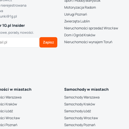
Sport i Hobby Białystok
 nierejestrowana
Motoryzacja Radom
wa
Usługi Poznań
hunki@1g.pl
Zwierzęta Lublin
 1G.pl Insider
Nieruchomości sprzedaż Wrocław
kowe, porady, nowości.
Dom i Ogród Kraków
Nieruchomości wynajem Toruń
Zapisz
ości w miastach
Samochody w miastach
ści Warszawa
Samochody Warszawa
ści Kraków
Samochody Kraków
ści Łódź
Samochody Łódź
ści Wrocław
Samochody Wrocław
ści Poznań
Samochody Poznań