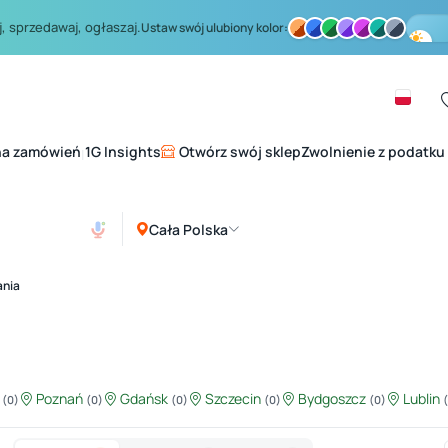
, sprzedawaj, ogłaszaj.
Ustaw swój ulubiony kolor:
na zamówień
1G Insights
Otwórz swój sklep
Zwolnienie z podatku
|
Cała Polska
ania
ź
Poznań
Gdańsk
Szczecin
Bydgoszcz
Lublin
(0)
(0)
(0)
(0)
(0)