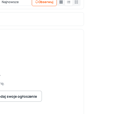
Obserwuj
y
ię.
daj swoje ogłoszenie