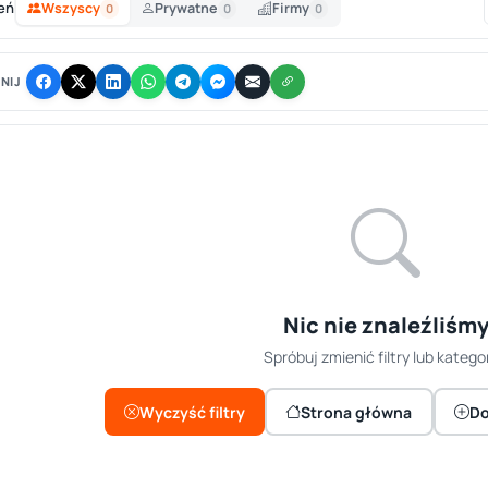
eń
Wszyscy
Prywatne
Firmy
0
0
0
NIJ
Nic nie znaleźliśm
Spróbuj zmienić filtry lub kategor
Wyczyść filtry
Strona główna
Do