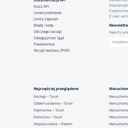
Dokumentacja API
Działalność
Klucz API
Częstocho
Uwierzytelnianie
E-mail: rac
Limity zapytań
Newsletter
Błędy i kody
Od czego zacząć
Raporty ryn
Zaloguj przez 1g.pl
Piaskownica
Skrypt testowy (PHP)
Najczęściej przeglądane
Nieruchom
Noclegi — Toruń
Nieruchomo
Oddam za darmo — Toruń
Nieruchomo
Elektronika — Toruń
Nieruchomo
Rolnictwo — Toruń
Nieruchomo
Wypożyczalnia — Radom
Nieruchomo