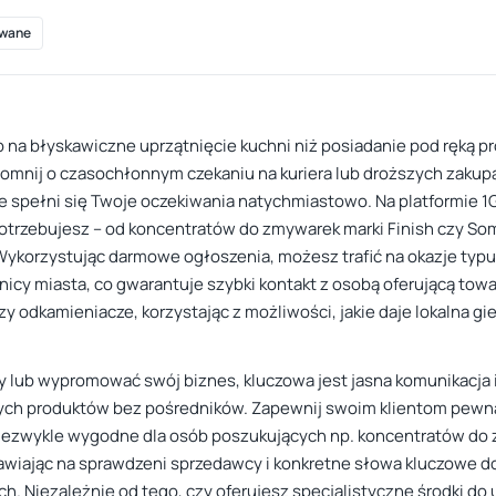
wane
na błyskawiczne uprzątnięcie kuchni niż posiadanie pod ręką p
apomnij o czasochłonnym czekaniu na kuriera lub droższych zak
e spełni się Twoje oczekiwania natychmiastowo. Na platformie 1G
potrzebujesz – od koncentratów do zmywarek marki Finish czy Som
 Wykorzystując darmowe ogłoszenia, możesz trafić na okazje ty
nicy miasta, co gwarantuje szybki kontakt z osobą oferującą towa
zy odkamieniacze, korzystając z możliwości, jakie daje lokalna gi
 lub wypromować swój biznes, kluczowa jest jasna komunikacja i 
cych produktów bez pośredników. Zapewnij swoim klientom pewna
t niezwykle wygodne dla osób poszukujących np. koncentratów do
wiając na sprawdzeni sprzedawcy i konkretne słowa kluczowe d
ch. Niezależnie od tego, czy oferujesz specjalistyczne środki d