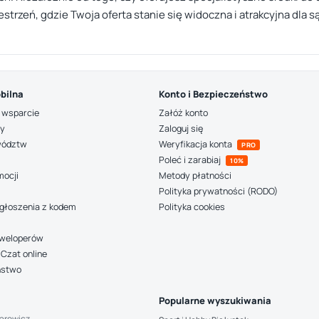
estrzeń, gdzie Twoja oferta stanie się widoczna i atrakcyjna dla
bilna
Konto i Bezpieczeństwo
 wsparcie
Załóż konto
ny
Zaloguj się
wództw
Weryfikacja konta
PRO
Poleć i zarabiaj
10%
mocji
Metody płatności
Polityka prywatności (RODO)
głoszenia z kodem
Polityka cookies
deweloperów
Czat online
ństwo
Popularne wyszukiwania
arowicz