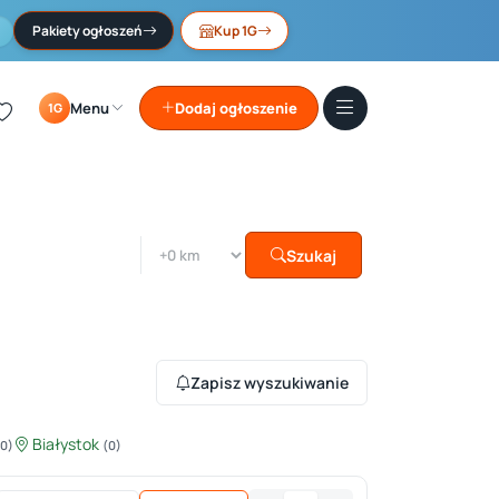
Pakiety ogłoszeń
Kup 1G
Menu
Dodaj ogłoszenie
1G
Szukaj
Zapisz wyszukiwanie
Białystok
(0)
(0)