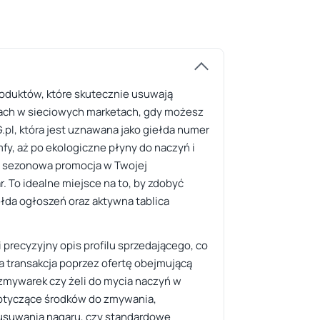
roduktów, które skutecznie usuwają
upach w sieciowych marketach, gdy możesz
.pl, która jest uznawana jako giełda numer
fy, aż po ekologiczne płyny do naczyń i
pu sezonowa promocja w Twojej
r. To idealne miejsce na to, by zdobyć
ełda ogłoszeń oraz aktywna tablica
precyzyjny opis profilu sprzedającego, co
 transakcja poprzez ofertę obejmującą
 zmywarek czy żeli do mycia naczyń w
otyczące środków do zmywania,
o usuwania nagaru, czy standardowe