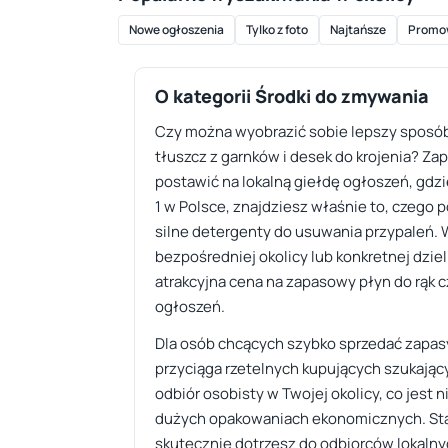
Nowe ogłoszenia
Tylko z foto
Najtańsze
Promo
O kategorii Środki do zmywania
Czy można wyobrazić sobie lepszy sposób 
tłuszcz z garnków i desek do krojenia? Z
postawić na lokalną giełdę ogłoszeń, gdzi
1 w Polsce, znajdziesz właśnie to, czego 
silne detergenty do usuwania przypaleń.
bezpośredniej okolicy lub konkretnej dziel
atrakcyjna cena na zapasowy płyn do rąk c
ogłoszeń.
Dla osób chcących szybko sprzedać zapasy
przyciąga rzetelnych kupujących szukają
odbiór osobisty w Twojej okolicy, co jes
dużych opakowaniach ekonomicznych. Sta
skutecznie dotrzesz do odbiorców lokalny