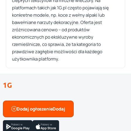
ciepłych tekstyliów na mroźne wieczory. Na
platformach takich jak 1G.pl często pojawiają się
konkretne modele, np. koce z wełny alpaki lub
bawełniane narzuty dekoracyjne. Oferta jest
zróżnicowana cenowo – od produktów
ekonomicznych po ekskluzywne wyroby
rzemieślnicze, co sprawia, że ta kategoria to
prawdziwe zagłębie możliwości dla każdego
użytkownika platformy.
1G
Dodaj ogłoszenie
Pobierz w
Pobierz w
Google Play
App Store