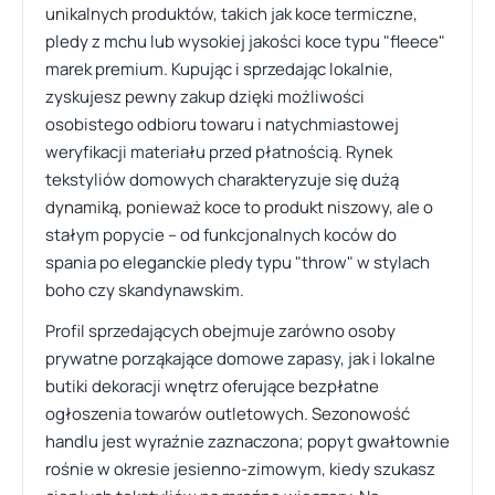
unikalnych produktów, takich jak koce termiczne,
pledy z mchu lub wysokiej jakości koce typu "fleece"
marek premium. Kupując i sprzedając lokalnie,
zyskujesz pewny zakup dzięki możliwości
osobistego odbioru towaru i natychmiastowej
weryfikacji materiału przed płatnością. Rynek
tekstyliów domowych charakteryzuje się dużą
dynamiką, ponieważ koce to produkt niszowy, ale o
stałym popycie – od funkcjonalnych koców do
spania po eleganckie pledy typu "throw" w stylach
boho czy skandynawskim.
Profil sprzedających obejmuje zarówno osoby
prywatne porząkające domowe zapasy, jak i lokalne
butiki dekoracji wnętrz oferujące bezpłatne
ogłoszenia towarów outletowych. Sezonowość
handlu jest wyraźnie zaznaczona; popyt gwałtownie
rośnie w okresie jesienno-zimowym, kiedy szukasz