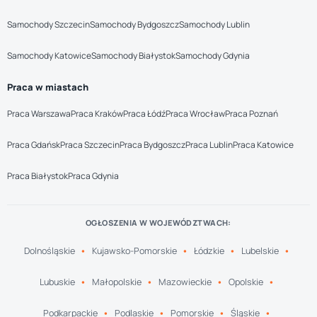
Samochody Szczecin
Samochody Bydgoszcz
Samochody Lublin
Samochody Katowice
Samochody Białystok
Samochody Gdynia
Praca w miastach
Praca Warszawa
Praca Kraków
Praca Łódź
Praca Wrocław
Praca Poznań
Praca Gdańsk
Praca Szczecin
Praca Bydgoszcz
Praca Lublin
Praca Katowice
Praca Białystok
Praca Gdynia
OGŁOSZENIA W WOJEWÓDZTWACH:
Dolnośląskie
Kujawsko-Pomorskie
Łódzkie
Lubelskie
Lubuskie
Małopolskie
Mazowieckie
Opolskie
Podkarpackie
Podlaskie
Pomorskie
Śląskie