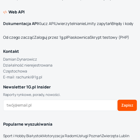
Web API
Dokumentacja API
Klucz API
Uwierzytelnianie
Limity zapytań
Błędy i kody
Od czego zacząć
Zaloguj przez 1g.pl
Piaskownica
Skrypt testowy (PHP)
Kontakt
Damian Dynarowicz
Działalność nierejestrowana
Częstochowa
E-mail: rachunki@1g.pl
Newsletter 1G.pl Insider
Raporty rynkowe, porady, nowości.
Zapisz
Popularne wyszukiwania
Sport i Hobby Białystok
Motoryzacja Radom
Usługi Poznań
Zwierzęta Lublin