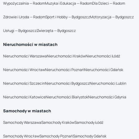
Wypożyczalnia — Radom
Muzyka i Edukacja — Radom
Dla Dzieci — Radom
Zdrowie i Uroda — Radom
Sport i Hobby — Bydgoszcz
Motoryzacja — Bydgoszcz
Usługi — Bydgoszcz
Zwierzęta — Bydgoszcz
Nieruchomości w miastach
Nieruchomości Warszawa
Nieruchomości Kraków
Nieruchomości Łódź
Nieruchomości Wrocław
Nieruchomości Poznań
Nieruchomości Gdańsk
Nieruchomości Szczecin
Nieruchomości Bydgoszcz
Nieruchomości Lublin
Nieruchomości Katowice
Nieruchomości Białystok
Nieruchomości Gdynia
Samochody w miastach
Samochody Warszawa
Samochody Kraków
Samochody Łódź
Samochody Wrocław
Samochody Poznań
Samochody Gdańsk