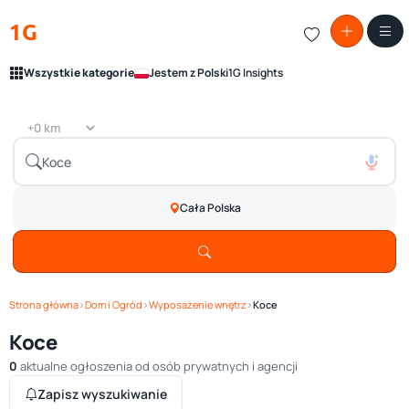
1G
Wszystkie kategorie
Jestem z Polski
1G Insights
Cała Polska
Strona główna
›
Dom i Ogród
›
Wyposażenie wnętrz
›
Koce
Koce
0
aktualne ogłoszenia od osób prywatnych i agencji
Zapisz wyszukiwanie