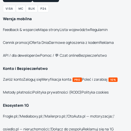
VISA
MC
BLIK
P24
Wersja mobilna
Feedback & wsparcie
Mapa strony
Lista województw
Regulamin
Cennik promocji
Oferta Dnia
Darmowe ogłoszenia z kodem
Reklama
API / dla deweloperów
Pomoc / 💬 Czat online
Bezpieczeństwo
Konto i Bezpieczeństwo
Załóż konto
Zaloguj się
Weryfikacja konta
Poleć i zarabiaj
PRO
10%
Metody płatności
Polityka prywatności (RODO)
Polityka cookies
Ekosystem 1G
Frogle.pl
Mediaboxy.pl
Mailerpro.pl
OtoAuta.pl — motoryzacja
osiedlo.pl — nieruchomości
Dołącz do zespołu
Reklamuj się na 1G