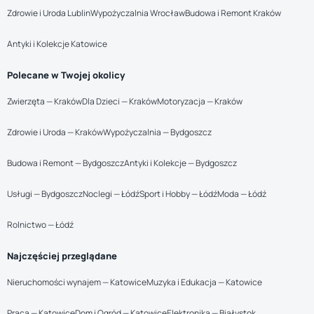
Zdrowie i Uroda Lublin
Wypożyczalnia Wrocław
Budowa i Remont Kraków
Antyki i Kolekcje Katowice
Polecane w Twojej okolicy
Zwierzęta — Kraków
Dla Dzieci — Kraków
Motoryzacja — Kraków
Zdrowie i Uroda — Kraków
Wypożyczalnia — Bydgoszcz
Budowa i Remont — Bydgoszcz
Antyki i Kolekcje — Bydgoszcz
Usługi — Bydgoszcz
Noclegi — Łódź
Sport i Hobby — Łódź
Moda — Łódź
Rolnictwo — Łódź
Najczęściej przeglądane
Nieruchomości wynajem — Katowice
Muzyka i Edukacja — Katowice
Praca — Katowice
Dom i Ogród — Katowice
Elektronika — Białystok