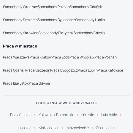
Samochody Wrocław
Samochody Poznań
Samochody Gdańsk
Samochody Szczecin
Samochody Bydgoszcz
Samochody Lublin
Samochody Katowice
Samochody Białystok
Samochody Gdynia
Praca w miastach
Praca Warszawa
Praca Kraków
Praca Łódź
Praca Wrocław
Praca Poznań
Praca Gdańsk
Praca Szczecin
Praca Bydgoszcz
Praca Lublin
Praca Katowice
Praca Białystok
Praca Gdynia
OGŁOSZENIA W WOJEWÓDZTWACH:
Dolnośląskie
Kujawsko-Pomorskie
Łódzkie
Lubelskie
Lubuskie
Małopolskie
Mazowieckie
Opolskie