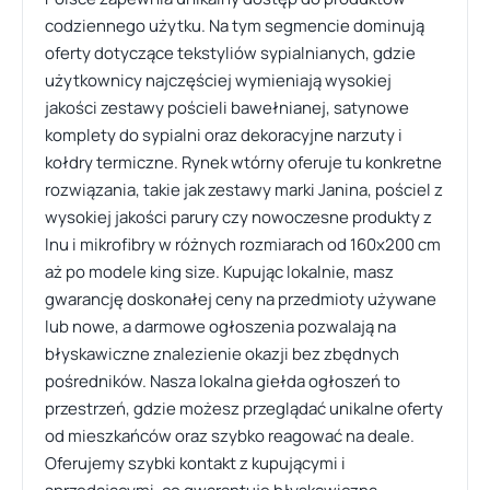
codziennego użytku. Na tym segmencie dominują
oferty dotyczące tekstyliów sypialnianych, gdzie
użytkownicy najczęściej wymieniają wysokiej
jakości zestawy pościeli bawełnianej, satynowe
komplety do sypialni oraz dekoracyjne narzuty i
kołdry termiczne. Rynek wtórny oferuje tu konkretne
rozwiązania, takie jak zestawy marki Janina, pościel z
wysokiej jakości parury czy nowoczesne produkty z
lnu i mikrofibry w różnych rozmiarach od 160x200 cm
aż po modele king size. Kupując lokalnie, masz
gwarancję doskonałej ceny na przedmioty używane
lub nowe, a darmowe ogłoszenia pozwalają na
błyskawiczne znalezienie okazji bez zbędnych
pośredników. Nasza lokalna giełda ogłoszeń to
przestrzeń, gdzie możesz przeglądać unikalne oferty
od mieszkańców oraz szybko reagować na deale.
Oferujemy szybki kontakt z kupującymi i