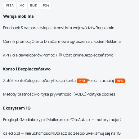
VISA
MC
BLIK
P24
Wersja mobilna
Feedback & wsparcie
Mapa strony
Lista województw
Regulamin
Cennik promocji
Oferta Dnia
Darmowe ogłoszenia z kodem
Reklama
API / dla deweloperów
Pomoc / 💬 Czat online
Bezpieczeństwo
Konto i Bezpieczeństwo
Załóż konto
Zaloguj się
Weryfikacja konta
Poleć i zarabiaj
PRO
10%
Metody płatności
Polityka prywatności (RODO)
Polityka cookies
Ekosystem 1G
Frogle.pl
Mediaboxy.pl
Mailerpro.pl
OtoAuta.pl — motoryzacja
osiedlo.pl — nieruchomości
Dołącz do zespołu
Reklamuj się na 1G