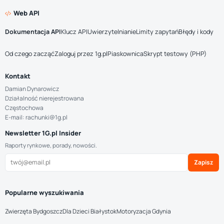
Web API
Dokumentacja API
Klucz API
Uwierzytelnianie
Limity zapytań
Błędy i kody
Od czego zacząć
Zaloguj przez 1g.pl
Piaskownica
Skrypt testowy (PHP)
Kontakt
Damian Dynarowicz
Działalność nierejestrowana
Częstochowa
E-mail: rachunki@1g.pl
Newsletter 1G.pl Insider
Raporty rynkowe, porady, nowości.
Zapisz
Popularne wyszukiwania
Zwierzęta Bydgoszcz
Dla Dzieci Białystok
Motoryzacja Gdynia