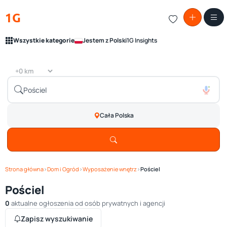
1G
Wszystkie kategorie
Jestem z Polski
1G Insights
Cała Polska
Strona główna
›
Dom i Ogród
›
Wyposażenie wnętrz
›
Pościel
Pościel
0
aktualne ogłoszenia od osób prywatnych i agencji
Zapisz wyszukiwanie