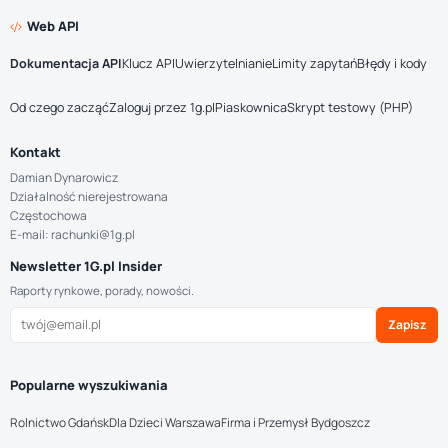
Web API
Dokumentacja API
Klucz API
Uwierzytelnianie
Limity zapytań
Błędy i kody
Od czego zacząć
Zaloguj przez 1g.pl
Piaskownica
Skrypt testowy (PHP)
Kontakt
Damian Dynarowicz
Działalność nierejestrowana
Częstochowa
E-mail: rachunki@1g.pl
Newsletter 1G.pl Insider
Raporty rynkowe, porady, nowości.
Zapisz
Popularne wyszukiwania
Rolnictwo Gdańsk
Dla Dzieci Warszawa
Firma i Przemysł Bydgoszcz