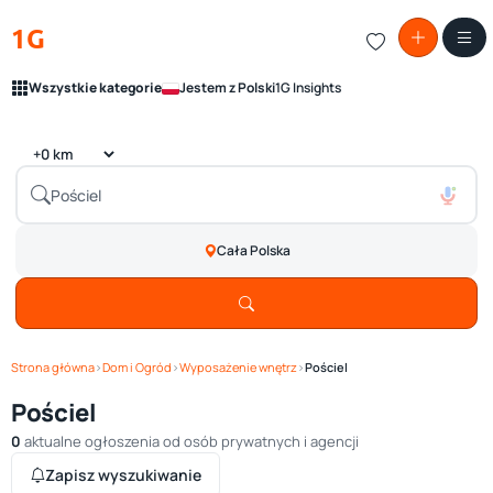
1G
Wszystkie kategorie
Jestem z Polski
1G Insights
Cała Polska
Strona główna
›
Dom i Ogród
›
Wyposażenie wnętrz
›
Pościel
Pościel
0
aktualne ogłoszenia od osób prywatnych i agencji
Zapisz wyszukiwanie