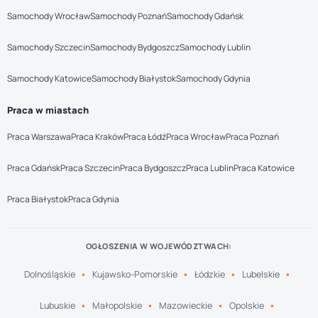
Samochody Wrocław
Samochody Poznań
Samochody Gdańsk
Samochody Szczecin
Samochody Bydgoszcz
Samochody Lublin
Samochody Katowice
Samochody Białystok
Samochody Gdynia
Praca w miastach
Praca Warszawa
Praca Kraków
Praca Łódź
Praca Wrocław
Praca Poznań
Praca Gdańsk
Praca Szczecin
Praca Bydgoszcz
Praca Lublin
Praca Katowice
Praca Białystok
Praca Gdynia
OGŁOSZENIA W WOJEWÓDZTWACH:
Dolnośląskie
Kujawsko-Pomorskie
Łódzkie
Lubelskie
Lubuskie
Małopolskie
Mazowieckie
Opolskie