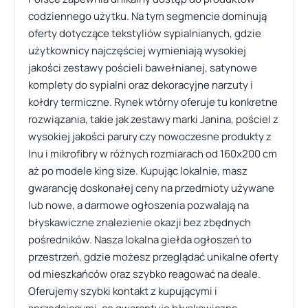
codziennego użytku. Na tym segmencie dominują
oferty dotyczące tekstyliów sypialnianych, gdzie
użytkownicy najczęściej wymieniają wysokiej
jakości zestawy pościeli bawełnianej, satynowe
komplety do sypialni oraz dekoracyjne narzuty i
kołdry termiczne. Rynek wtórny oferuje tu konkretne
rozwiązania, takie jak zestawy marki Janina, pościel z
wysokiej jakości parury czy nowoczesne produkty z
lnu i mikrofibry w różnych rozmiarach od 160x200 cm
aż po modele king size. Kupując lokalnie, masz
gwarancję doskonałej ceny na przedmioty używane
lub nowe, a darmowe ogłoszenia pozwalają na
błyskawiczne znalezienie okazji bez zbędnych
pośredników. Nasza lokalna giełda ogłoszeń to
przestrzeń, gdzie możesz przeglądać unikalne oferty
od mieszkańców oraz szybko reagować na deale.
Oferujemy szybki kontakt z kupującymi i