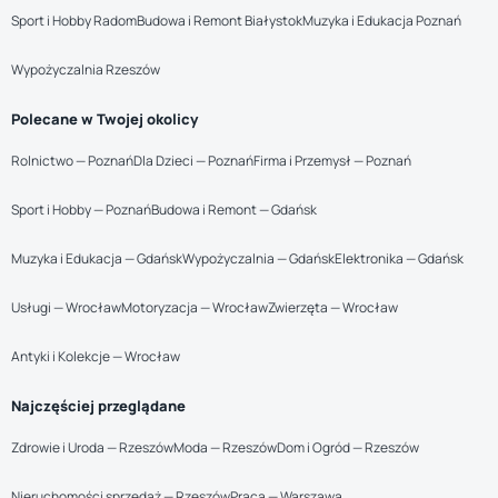
Sport i Hobby Radom
Budowa i Remont Białystok
Muzyka i Edukacja Poznań
Wypożyczalnia Rzeszów
Polecane w Twojej okolicy
Rolnictwo — Poznań
Dla Dzieci — Poznań
Firma i Przemysł — Poznań
Sport i Hobby — Poznań
Budowa i Remont — Gdańsk
Muzyka i Edukacja — Gdańsk
Wypożyczalnia — Gdańsk
Elektronika — Gdańsk
Usługi — Wrocław
Motoryzacja — Wrocław
Zwierzęta — Wrocław
Antyki i Kolekcje — Wrocław
Najczęściej przeglądane
Zdrowie i Uroda — Rzeszów
Moda — Rzeszów
Dom i Ogród — Rzeszów
Nieruchomości sprzedaż — Rzeszów
Praca — Warszawa