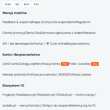
VISA
MC
BLIK
P24
Wersja mobilna
Feedback & wsparcie
Mapa strony
Lista województw
Regulamin
Cennik promocji
Oferta Dnia
Darmowe ogłoszenia z kodem
Reklama
API / dla deweloperów
Pomoc / 💬 Czat online
Bezpieczeństwo
Konto i Bezpieczeństwo
Załóż konto
Zaloguj się
Weryfikacja konta
Poleć i zarabiaj
PRO
10%
Metody płatności
Polityka prywatności (RODO)
Polityka cookies
Ekosystem 1G
Frogle.pl
Mediaboxy.pl
Mailerpro.pl
OtoAuta.pl — motoryzacja
osiedlo.pl — nieruchomości
Dołącz do zespołu
Reklamuj się na 1G