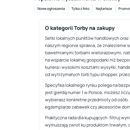
Nowe ogłoszenia
Tylko z foto
Najtańsze
Promo
O kategorii Torby na zakupy
Setki lokalnych punktów handlowych oraz
naszym regionie sprawia, że znalezienie 
bawełnianymi torbami wielorazowymi, nato
na wsparcie lokalnej gospodarki niż bezp
kuriera i wysokimi kosztami wysyłki, hand
od wytrzymałych torb typu shopper, przez 
Specyfika lokalnego rynku polega na bezpo
jest giełdą numer 1 w Polsce, możesz licz
wybierasz konkretne przedmioty od osób, 
egzemplarze zabawek czy akcesoriów dom
Praktyczna rada dla kupujących: filtruj wy
wymuszają zwrot ku produktom trwałym, d