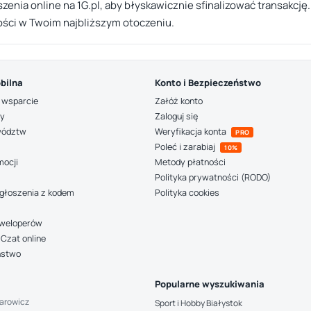
nia online na 1G.pl, aby błyskawicznie sfinalizować transakcję. 
ości w Twoim najbliższym otoczeniu.
bilna
Konto i Bezpieczeństwo
 wsparcie
Załóż konto
ny
Zaloguj się
wództw
Weryfikacja konta
PRO
Poleć i zarabiaj
10%
mocji
Metody płatności
Polityka prywatności (RODO)
głoszenia z kodem
Polityka cookies
deweloperów
Czat online
ństwo
Popularne wyszukiwania
arowicz
Sport i Hobby Białystok