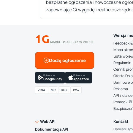
bezpłatne ogłoszenia i nowoczesne ogłosze
zapewniając Ci wygodę i realne oszczędn
1G
Wersja mo
MARKETPLACE · #1 W POLSCE
Feedback &
Mapa stro
Lista woje
Dodaj ogłoszenie
Regulamin
Cennik pro
Pobierz w
Pobierz w
Oferta Dnia
Google Play
App Store
Darmowe o
Reklama
VISA
MC
BLIK
P24
API / dla 
Pomoc / 💬 
Bezpiecze
Web API
Kontakt
Damian Dyn
Dokumentacja API