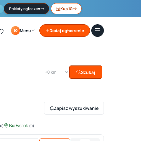
Pakiety ogłoszeń
Kup 1G
Menu
Dodaj ogłoszenie
1G
Szukaj
Zapisz wyszukiwanie
Białystok
(0)
(0)