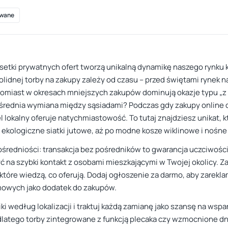
wane
 setki prywatnych ofert tworzą unikalną dynamikę naszego rynku
solidnej torby na zakupy zależy od czasu – przed świętami rynek
miast w okresach mniejszych zakupów dominują okazje typu „z dr
ośrednia wymiana między sąsiadami? Podczas gdy zakupy online 
el lokalny oferuje natychmiastowość. To tutaj znajdziesz unikat,
ekologiczne siatki jutowe, aż po modne kosze wiklinowe i nośne 
średniości: transakcja bez pośredników to gwarancja uczciwości i
yć na szybki kontakt z osobami mieszkającymi w Twojej okolicy. 
które wiedzą, co oferują. Dodaj ogłoszenie za darmo, aby zarekl
owych jako dodatek do zakupów.
niki według lokalizacji i traktuj każdą zamianę jako szansę na w
latego torby zintegrowane z funkcją plecaka czy wzmocnione dn