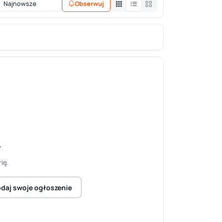
Obserwuj
y
ię.
daj swoje ogłoszenie