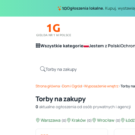
Ogłoszenia lokalne.
Kupuj, wystawiaj
1G
1G
GIEŁDA NR 1 W POLSCE
Wszystkie kategorie
Jestem z Polski
Ochro
Strona główna
›
Dom i Ogród
›
Wyposażenie wnętrz
›
Torby na
Torby na zakupy
0
aktualne ogłoszenia od osób prywatnych i agencji
Warszawa
Kraków
Wrocław
Łód
(0)
(0)
(0)