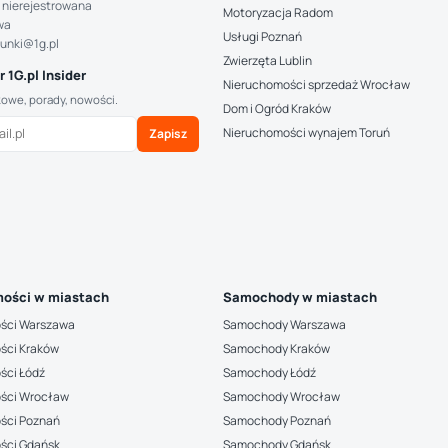
 nierejestrowana
Motoryzacja Radom
wa
Usługi Poznań
hunki@1g.pl
Zwierzęta Lublin
 1G.pl Insider
Nieruchomości sprzedaż Wrocław
kowe, porady, nowości.
Dom i Ogród Kraków
Nieruchomości wynajem Toruń
Zapisz
ości w miastach
Samochody w miastach
ści Warszawa
Samochody Warszawa
ści Kraków
Samochody Kraków
ści Łódź
Samochody Łódź
ści Wrocław
Samochody Wrocław
ści Poznań
Samochody Poznań
ści Gdańsk
Samochody Gdańsk