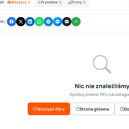
eń
Wszyscy
Prywatne
Firmy
0
0
0
NIJ
Nic nie znaleźliśm
Spróbuj zmienić filtry lub kategor
Wyczyść filtry
Strona główna
Do