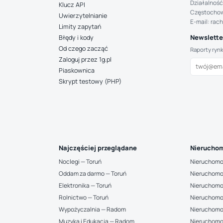
Działalność
Klucz API
Częstocho
Uwierzytelnianie
E-mail: rac
Limity zapytań
Newsletter
Błędy i kody
Od czego zacząć
Raporty ryn
Zaloguj przez 1g.pl
Piaskownica
Skrypt testowy (PHP)
Najczęściej przeglądane
Nieruchom
Noclegi — Toruń
Nieruchomo
Oddam za darmo — Toruń
Nieruchomo
Elektronika — Toruń
Nieruchomo
Rolnictwo — Toruń
Nieruchomo
Wypożyczalnia — Radom
Nieruchomo
Muzyka i Edukacja — Radom
Nieruchomo