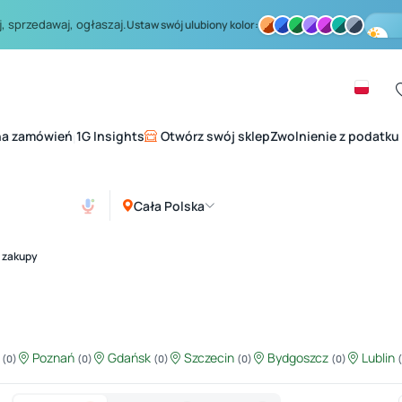
, sprzedawaj, ogłaszaj.
Ustaw swój ulubiony kolor:
na zamówień
1G Insights
Otwórz swój sklep
Zwolnienie z podatku
|
Cała Polska
 zakupy
ź
Poznań
Gdańsk
Szczecin
Bydgoszcz
Lublin
(0)
(0)
(0)
(0)
(0)