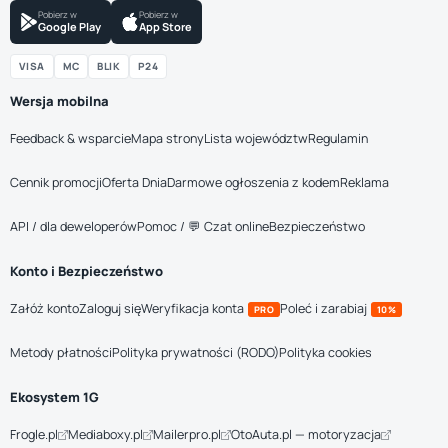
Pobierz w
Pobierz w
Google Play
App Store
VISA
MC
BLIK
P24
Wersja mobilna
Feedback & wsparcie
Mapa strony
Lista województw
Regulamin
Cennik promocji
Oferta Dnia
Darmowe ogłoszenia z kodem
Reklama
API / dla deweloperów
Pomoc / 💬 Czat online
Bezpieczeństwo
Konto i Bezpieczeństwo
Załóż konto
Zaloguj się
Weryfikacja konta
Poleć i zarabiaj
PRO
10%
Metody płatności
Polityka prywatności (RODO)
Polityka cookies
Ekosystem 1G
Frogle.pl
Mediaboxy.pl
Mailerpro.pl
OtoAuta.pl — motoryzacja