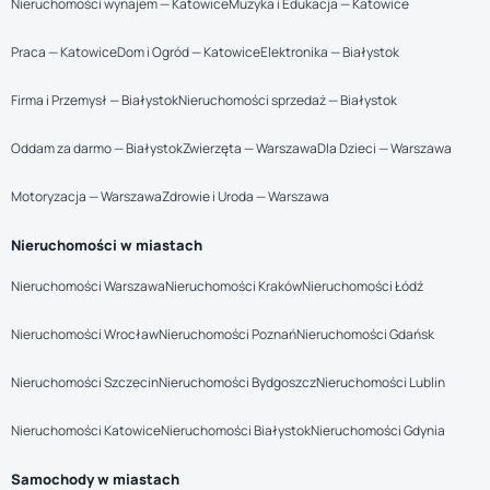
Nieruchomości wynajem — Katowice
Muzyka i Edukacja — Katowice
Praca — Katowice
Dom i Ogród — Katowice
Elektronika — Białystok
Firma i Przemysł — Białystok
Nieruchomości sprzedaż — Białystok
Oddam za darmo — Białystok
Zwierzęta — Warszawa
Dla Dzieci — Warszawa
Motoryzacja — Warszawa
Zdrowie i Uroda — Warszawa
Nieruchomości w miastach
Nieruchomości Warszawa
Nieruchomości Kraków
Nieruchomości Łódź
Nieruchomości Wrocław
Nieruchomości Poznań
Nieruchomości Gdańsk
Nieruchomości Szczecin
Nieruchomości Bydgoszcz
Nieruchomości Lublin
Nieruchomości Katowice
Nieruchomości Białystok
Nieruchomości Gdynia
Samochody w miastach