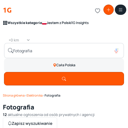
1G
Wszystkie kategorie
Jestem z Polski
1G Insights
Cała Polska
Strona główna
›
Elektronika
›
Fotografia
Fotografia
12
aktualne ogłoszenia od osób prywatnych i agencji
Zapisz wyszukiwanie