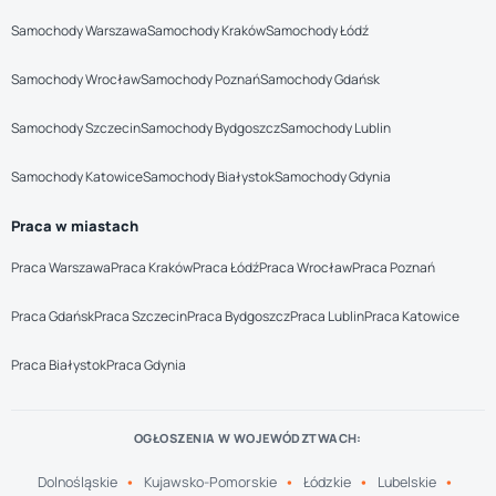
Samochody Warszawa
Samochody Kraków
Samochody Łódź
Samochody Wrocław
Samochody Poznań
Samochody Gdańsk
Samochody Szczecin
Samochody Bydgoszcz
Samochody Lublin
Samochody Katowice
Samochody Białystok
Samochody Gdynia
Praca w miastach
Praca Warszawa
Praca Kraków
Praca Łódź
Praca Wrocław
Praca Poznań
Praca Gdańsk
Praca Szczecin
Praca Bydgoszcz
Praca Lublin
Praca Katowice
Praca Białystok
Praca Gdynia
OGŁOSZENIA W WOJEWÓDZTWACH:
Dolnośląskie
Kujawsko-Pomorskie
Łódzkie
Lubelskie