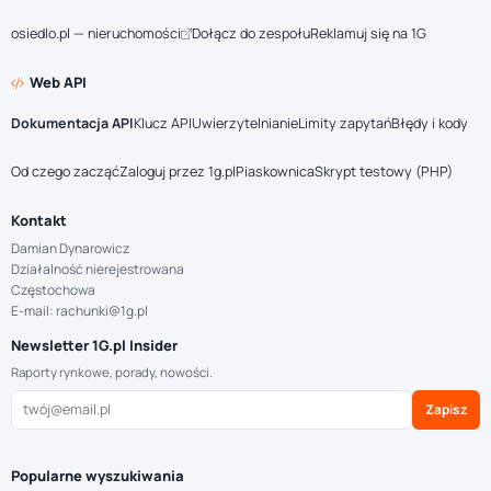
osiedlo.pl — nieruchomości
Dołącz do zespołu
Reklamuj się na 1G
Web API
Dokumentacja API
Klucz API
Uwierzytelnianie
Limity zapytań
Błędy i kody
Od czego zacząć
Zaloguj przez 1g.pl
Piaskownica
Skrypt testowy (PHP)
Kontakt
Damian Dynarowicz
Działalność nierejestrowana
Częstochowa
E-mail: rachunki@1g.pl
Newsletter 1G.pl Insider
Raporty rynkowe, porady, nowości.
Zapisz
Popularne wyszukiwania