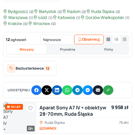
Bydgoszcz
Białystok
Radom
Ruda Śląska
(2)
(2)
(2)
(2)
Warszawa
Łódź
Katowice
Gorzów Wielkopolski
(1)
(1)
(1)
(1)
Kraków
Wrocław
(0)
(0)
12
Obserwuj
ogłoszeń
Wszyscy
Prywatne
Firmy
Bezlusterkowce
12
UDOSTĘPNIJ
9 958 zł
Aparat Sony A7 IV + obiektyw
🏪 SKLEP
28-70mm, Ruda Śląska
Ruda Śląska
76 dni
ZIARNEX
4