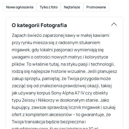
Nowe ogłoszenia
Tylko z foto
Najtańsze
Promowane
O kategorii Fotografia
Zapach świeżo zaparzonej kawy w małej kawiarni
przy rynku miesza się z radosnym stukaniem
migawek, gdy lokalni pasjonaci wymieniają się
uwagami o ostrości nowych matryc i kolorystyce
plików. To właśnie tutaj, na styku pasji i technologii,
rodzą się najlepsze historie wizualne. Jeśli planujesz
zakup sprzętu, pamiętaj, że Twoja przygoda może
zacząć się od znalezienia prawdziwej okazji, takiej
jak używany korpus Sony Alpha A7 IV czy obiekty
typu Zeissy i Nikkorzy w doskonałym stanie. Jako
kupujący, zawsze sprawdzaj licznik migawek i szukaj
ofert z kompletem akcesoriów – to gwarantuje, że
Twoja transakcja będzie bezpieczna i
satysfakcjonująca. Kupując lokalnie na 1G.pl,