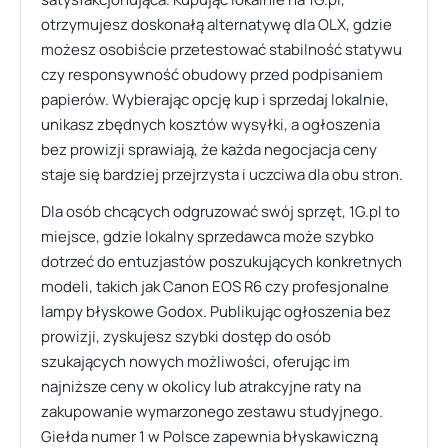
otrzymujesz doskonałą alternatywę dla OLX, gdzie
możesz osobiście przetestować stabilność statywu
czy responsywność obudowy przed podpisaniem
papierów. Wybierając opcję kup i sprzedaj lokalnie,
unikasz zbędnych kosztów wysyłki, a ogłoszenia
bez prowizji sprawiają, że każda negocjacja ceny
staje się bardziej przejrzysta i uczciwa dla obu stron.
Dla osób chcących odgruzować swój sprzęt, 1G.pl to
miejsce, gdzie lokalny sprzedawca może szybko
dotrzeć do entuzjastów poszukujących konkretnych
modeli, takich jak Canon EOS R6 czy profesjonalne
lampy błyskowe Godox. Publikując ogłoszenia bez
prowizji, zyskujesz szybki dostęp do osób
szukających nowych możliwości, oferując im
najniższe ceny w okolicy lub atrakcyjne raty na
zakupowanie wymarzonego zestawu studyjnego.
Giełda numer 1 w Polsce zapewnia błyskawiczną