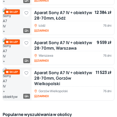
ZIARNEX
4
12 384 zł
Aparat Sony A7 IV + obiektyw
🏪 SKLEP
28-70mm, Łódź
Łódź
76 dni
ZIARNEX
4
9 559 zł
Aparat Sony A7 IV + obiektyw
🏪 SKLEP
28-70mm, Warszawa
Warszawa
76 dni
ZIARNEX
4
11 523 zł
Aparat Sony A7 IV + obiektyw
🏪 SKLEP
28-70mm, Gorzów
Wielkopolski
Gorzów Wielkopolski
76 dni
ZIARNEX
4
Popularne wyszukiwania w okolicy