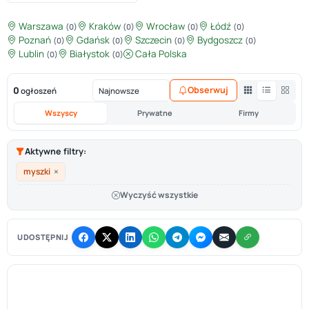
Warszawa
Kraków
Wrocław
Łódź
(0)
(0)
(0)
(0)
Poznań
Gdańsk
Szczecin
Bydgoszcz
(0)
(0)
(0)
(0)
Lublin
Białystok
Cała Polska
(0)
(0)
0
Obserwuj
ogłoszeń
Wszyscy
Prywatne
Firmy
Aktywne filtry:
×
myszki
Wyczyść wszystkie
UDOSTĘPNIJ