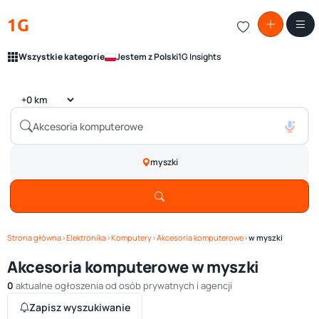
1G
Wszystkie kategorie
Jestem z Polski
1G Insights
myszki
Strona główna
›
Elektronika
›
Komputery
›
Akcesoria komputerowe
›
w myszki
Akcesoria komputerowe w myszki
0
aktualne ogłoszenia od osób prywatnych i agencji
Zapisz wyszukiwanie