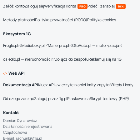
Załóż konto
Zaloguj się
Weryfikacja konta
Poleć i zarabiaj
PRO
10%
Metody płatności
Polityka prywatności (RODO)
Polityka cookies
Ekosystem 1G
Frogle.pl
Mediaboxy.pl
Mailerpro.pl
OtoAuta.pl — motoryzacja
osiedlo.pl — nieruchomości
Dołącz do zespołu
Reklamuj się na 1G
Web API
Dokumentacja API
Klucz API
Uwierzytelnianie
Limity zapytań
Błędy i kody
Od czego zacząć
Zaloguj przez 1g.pl
Piaskownica
Skrypt testowy (PHP)
Kontakt
Damian Dynarowicz
Działalność nierejestrowana
Częstochowa
E-mail: rachunki@1g.pl