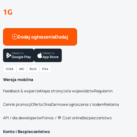
1G
Dodaj ogłoszenie
Pobierz w
Pobierz w
Google Play
App Store
VISA
MC
BLIK
P24
Wersja mobilna
Feedback & wsparcie
Mapa strony
Lista województw
Regulamin
Cennik promocji
Oferta Dnia
Darmowe ogłoszenia z kodem
Reklama
API / dla deweloperów
Pomoc / 💬 Czat online
Bezpieczeństwo
Konto i Bezpieczeństwo