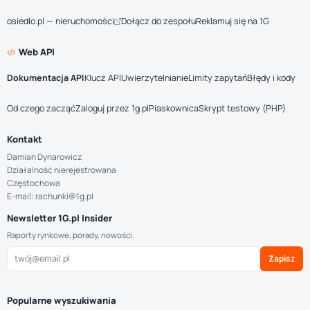
osiedlo.pl — nieruchomości
Dołącz do zespołu
Reklamuj się na 1G
Web API
Dokumentacja API
Klucz API
Uwierzytelnianie
Limity zapytań
Błędy i kody
Od czego zacząć
Zaloguj przez 1g.pl
Piaskownica
Skrypt testowy (PHP)
Kontakt
Damian Dynarowicz
Działalność nierejestrowana
Częstochowa
E-mail: rachunki@1g.pl
Newsletter 1G.pl Insider
Raporty rynkowe, porady, nowości.
Zapisz
Popularne wyszukiwania