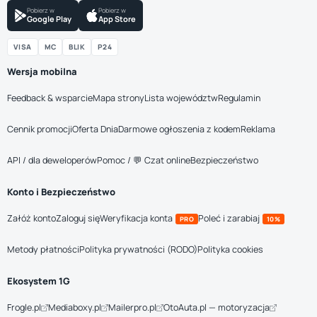
Pobierz w
Pobierz w
Google Play
App Store
VISA
MC
BLIK
P24
Wersja mobilna
Feedback & wsparcie
Mapa strony
Lista województw
Regulamin
Cennik promocji
Oferta Dnia
Darmowe ogłoszenia z kodem
Reklama
API / dla deweloperów
Pomoc / 💬 Czat online
Bezpieczeństwo
Konto i Bezpieczeństwo
Załóż konto
Zaloguj się
Weryfikacja konta
Poleć i zarabiaj
PRO
10%
Metody płatności
Polityka prywatności (RODO)
Polityka cookies
Ekosystem 1G
Frogle.pl
Mediaboxy.pl
Mailerpro.pl
OtoAuta.pl — motoryzacja