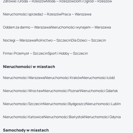
Zdrowie i Uroda — Rzeszów
Moda — Rzeszów
Dom i Ogród — Rzeszów
Nieruchomości sprzedaż — Rzeszów
Praca — Warszawa
Oddam za darmo — Warszawa
Nieruchomości wynajem — Warszawa
Noclegi — Warszawa
Rolnictwo — Szczecin
Dla Dzieci — Szczecin
Firma i Przemysł — Szczecin
Sport i Hobby — Szczecin
Nieruchomości w miastach
Nieruchomości Warszawa
Nieruchomości Kraków
Nieruchomości Łódź
Nieruchomości Wrocław
Nieruchomości Poznań
Nieruchomości Gdańsk
Nieruchomości Szczecin
Nieruchomości Bydgoszcz
Nieruchomości Lublin
Nieruchomości Katowice
Nieruchomości Białystok
Nieruchomości Gdynia
Samochody w miastach