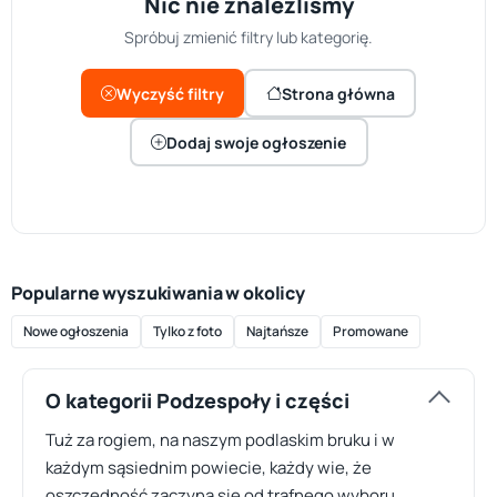
Nic nie znaleźliśmy
Spróbuj zmienić filtry lub kategorię.
Wyczyść filtry
Strona główna
Dodaj swoje ogłoszenie
Popularne wyszukiwania w okolicy
Nowe ogłoszenia
Tylko z foto
Najtańsze
Promowane
O kategorii Podzespoły i części
Tuż za rogiem, na naszym podlaskim bruku i w
każdym sąsiednim powiecie, każdy wie, że
oszczędność zaczyna się od trafnego wyboru