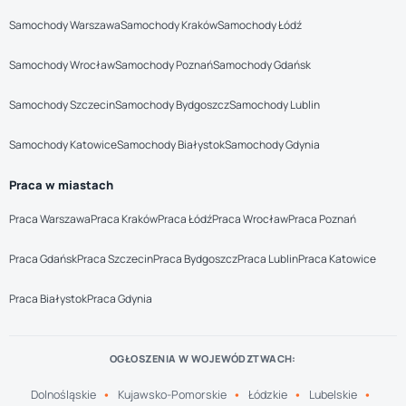
Samochody Warszawa
Samochody Kraków
Samochody Łódź
Samochody Wrocław
Samochody Poznań
Samochody Gdańsk
Samochody Szczecin
Samochody Bydgoszcz
Samochody Lublin
Samochody Katowice
Samochody Białystok
Samochody Gdynia
Praca w miastach
Praca Warszawa
Praca Kraków
Praca Łódź
Praca Wrocław
Praca Poznań
Praca Gdańsk
Praca Szczecin
Praca Bydgoszcz
Praca Lublin
Praca Katowice
Praca Białystok
Praca Gdynia
OGŁOSZENIA W WOJEWÓDZTWACH:
Dolnośląskie
Kujawsko-Pomorskie
Łódzkie
Lubelskie