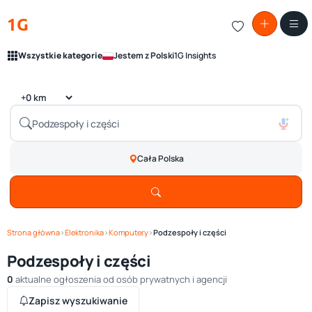
1G
Wszystkie kategorie
Jestem z Polski
1G Insights
Cała Polska
Strona główna
›
Elektronika
›
Komputery
›
Podzespoły i części
Podzespoły i części
0
aktualne ogłoszenia od osób prywatnych i agencji
Zapisz wyszukiwanie