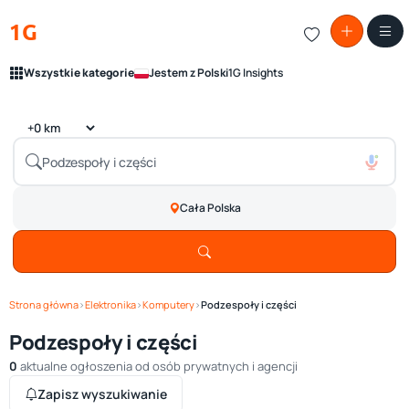
1G
Wszystkie kategorie
Jestem z Polski
1G Insights
Cała Polska
Strona główna
›
Elektronika
›
Komputery
›
Podzespoły i części
Podzespoły i części
0
aktualne ogłoszenia od osób prywatnych i agencji
Zapisz wyszukiwanie