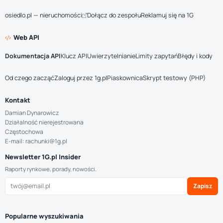
osiedlo.pl — nieruchomości
Dołącz do zespołu
Reklamuj się na 1G
Web API
Dokumentacja API
Klucz API
Uwierzytelnianie
Limity zapytań
Błędy i kody
Od czego zacząć
Zaloguj przez 1g.pl
Piaskownica
Skrypt testowy (PHP)
Kontakt
Damian Dynarowicz
Działalność nierejestrowana
Częstochowa
E-mail: rachunki@1g.pl
Newsletter 1G.pl Insider
Raporty rynkowe, porady, nowości.
Zapisz
Popularne wyszukiwania