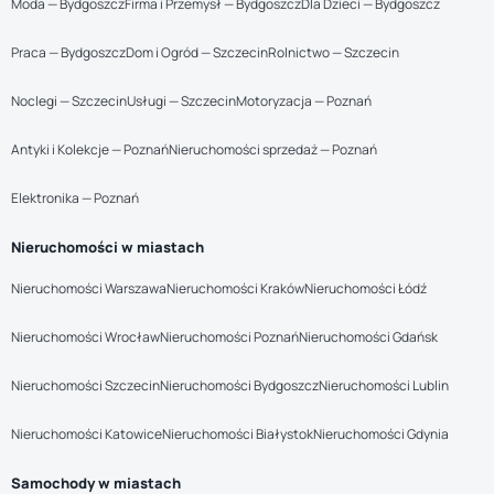
Moda — Bydgoszcz
Firma i Przemysł — Bydgoszcz
Dla Dzieci — Bydgoszcz
Praca — Bydgoszcz
Dom i Ogród — Szczecin
Rolnictwo — Szczecin
Noclegi — Szczecin
Usługi — Szczecin
Motoryzacja — Poznań
Antyki i Kolekcje — Poznań
Nieruchomości sprzedaż — Poznań
Elektronika — Poznań
Nieruchomości w miastach
Nieruchomości Warszawa
Nieruchomości Kraków
Nieruchomości Łódź
Nieruchomości Wrocław
Nieruchomości Poznań
Nieruchomości Gdańsk
Nieruchomości Szczecin
Nieruchomości Bydgoszcz
Nieruchomości Lublin
Nieruchomości Katowice
Nieruchomości Białystok
Nieruchomości Gdynia
Samochody w miastach