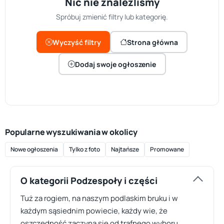
Nic nie znaleźliśmy
Spróbuj zmienić filtry lub kategorię.
Wyczyść filtry
Strona główna
Dodaj swoje ogłoszenie
Popularne wyszukiwania w okolicy
Nowe ogłoszenia
Tylko z foto
Najtańsze
Promowane
O kategorii Podzespoły i części
Tuż za rogiem, na naszym podlaskim bruku i w
każdym sąsiednim powiecie, każdy wie, że
oszczędność zaczyna się od trafnego wyboru