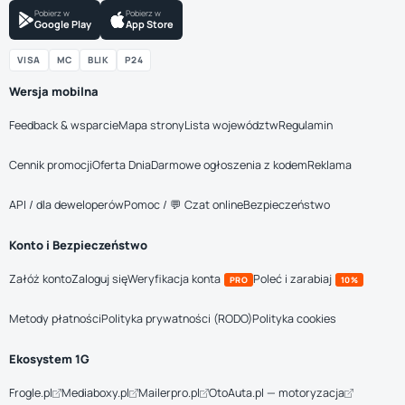
Pobierz w
Pobierz w
Google Play
App Store
VISA
MC
BLIK
P24
Wersja mobilna
Feedback & wsparcie
Mapa strony
Lista województw
Regulamin
Cennik promocji
Oferta Dnia
Darmowe ogłoszenia z kodem
Reklama
API / dla deweloperów
Pomoc / 💬 Czat online
Bezpieczeństwo
Konto i Bezpieczeństwo
Załóż konto
Zaloguj się
Weryfikacja konta
Poleć i zarabiaj
PRO
10%
Metody płatności
Polityka prywatności (RODO)
Polityka cookies
Ekosystem 1G
Frogle.pl
Mediaboxy.pl
Mailerpro.pl
OtoAuta.pl — motoryzacja