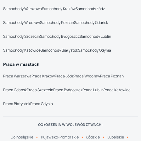
Samochody Warszawa
Samochody Kraków
Samochody Łódź
Samochody Wrocław
Samochody Poznań
Samochody Gdańsk
Samochody Szczecin
Samochody Bydgoszcz
Samochody Lublin
Samochody Katowice
Samochody Białystok
Samochody Gdynia
Praca w miastach
Praca Warszawa
Praca Kraków
Praca Łódź
Praca Wrocław
Praca Poznań
Praca Gdańsk
Praca Szczecin
Praca Bydgoszcz
Praca Lublin
Praca Katowice
Praca Białystok
Praca Gdynia
OGŁOSZENIA W WOJEWÓDZTWACH:
Dolnośląskie
Kujawsko-Pomorskie
Łódzkie
Lubelskie