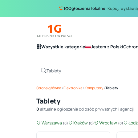
Ogłoszenia lokalne.
Kupuj, wystawiaj
1G
1G
GIEŁDA NR 1 W POLSCE
Wszystkie kategorie
Jestem z Polski
Ochro
Strona główna
›
Elektronika
›
Komputery
›
Tablety
Tablety
0
aktualne ogłoszenia od osób prywatnych i agencji
Warszawa
Kraków
Wrocław
Łód
(0)
(0)
(0)