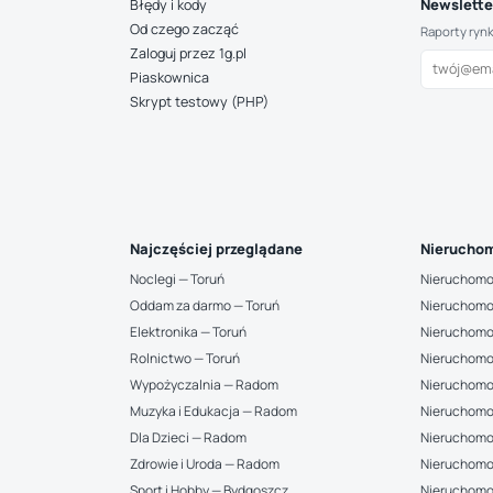
Newsletter
Błędy i kody
Od czego zacząć
Raporty ryn
Zaloguj przez 1g.pl
Piaskownica
Skrypt testowy (PHP)
Najczęściej przeglądane
Nieruchom
Noclegi — Toruń
Nieruchomo
Oddam za darmo — Toruń
Nieruchomo
Elektronika — Toruń
Nieruchomo
Rolnictwo — Toruń
Nieruchomo
Wypożyczalnia — Radom
Nieruchomo
Muzyka i Edukacja — Radom
Nieruchomo
Dla Dzieci — Radom
Nieruchomo
Zdrowie i Uroda — Radom
Nieruchomo
Sport i Hobby — Bydgoszcz
Nieruchomoś