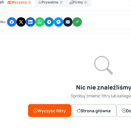
eń
Wszyscy
Prywatne
Firmy
0
0
0
NIJ
Nic nie znaleźliśm
Spróbuj zmienić filtry lub kategor
Wyczyść filtry
Strona główna
Do