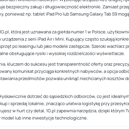
je bezpieczny zakup i długowieczność elektroniki. Zamiast prz
wy, ponieważ np. tablet iPad Pro lub Samsung Galaxy Tab S9 mog
 1G.pl, która jest uznawana za giełda numer 1 w Polsce, użytkown
y urządzenia z serii iPad Air i Mini. Kupujący często szukają konk
 sprzęt po leasingu lub jako modele zastępcze. Szeroki wachlarz
alne obsługujące rysiki i wysokiej rozdzielczości wyświetlacze.
nia, kluczem do sukcesu jest transparentność oferty oraz precyz
wany komunikat przyciąga konkretnych nabywców, a opcja odbiór
ystawiania przedmiotów pozwala uniknąć niechcianych kosztów do
łyskawicznie dotrzeć do sąsiedzkich odbiorców, co jest idealn
up i sprzedaj lokalnie, znacząco ułatwia logistykę przy przesyłc
ujesz w hurt czy detal, 1G.pl zapewnia narzędzia, dzięki którym
ny model lub inne inwestycje technologiczne.