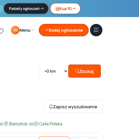
Pakiety ogłoszeń
Kup 1G
Menu
Dodaj ogłoszenie
1G
Szukaj
Zapisz wyszukiwanie
Białystok
Cała Polska
(0)
(0)