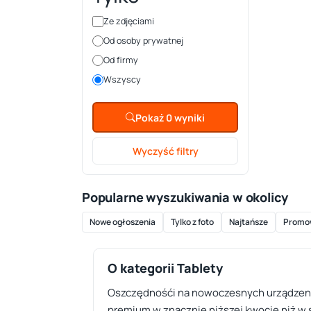
Ze zdjęciami
Od osoby prywatnej
Od firmy
Wszyscy
Pokaż 0 wyniki
Wyczyść filtry
Popularne wyszukiwania w okolicy
Nowe ogłoszenia
Tylko z foto
Najtańsze
Promo
O kategorii Tablety
Oszczędnośći na nowoczesnych urządzenia
premium w znacznie niższej kwocie niż w s