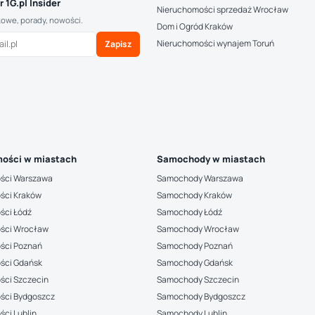
 1G.pl Insider
Nieruchomości sprzedaż Wrocław
kowe, porady, nowości.
Dom i Ogród Kraków
Nieruchomości wynajem Toruń
Zapisz
ości w miastach
Samochody w miastach
ści Warszawa
Samochody Warszawa
ści Kraków
Samochody Kraków
ści Łódź
Samochody Łódź
ści Wrocław
Samochody Wrocław
ści Poznań
Samochody Poznań
ści Gdańsk
Samochody Gdańsk
ści Szczecin
Samochody Szczecin
ści Bydgoszcz
Samochody Bydgoszcz
ci Lublin
Samochody Lublin