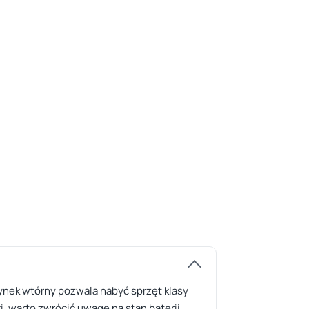
nek wtórny pozwala nabyć sprzęt klasy
, warto zwrócić uwagę na stan baterii