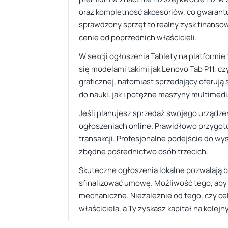
oraz kompletność akcesoriów, co gwarantu
sprawdzony sprzęt to realny zysk finanso
cenie od poprzednich właścicieli.
W sekcji ogłoszenia Tablety na platformie
się modelami takimi jak Lenovo Tab P11, cz
graficznej, natomiast sprzedający oferują
do nauki, jak i potężne maszyny multimedi
Jeśli planujesz sprzedaż swojego urządze
ogłoszeniach online. Prawidłowo przygoto
transakcji. Profesjonalne podejście do w
zbędne pośrednictwo osób trzecich.
Skuteczne ogłoszenia lokalne pozwalają b
sfinalizować umowę. Możliwość tego, aby k
mechaniczne. Niezależnie od tego, czy cel
właściciela, a Ty zyskasz kapitał na kolej