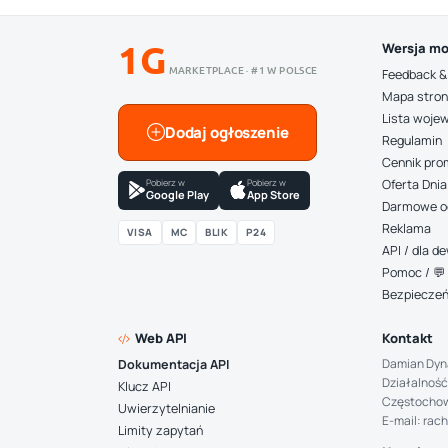
1G
Wersja mo
MARKETPLACE · #1 W POLSCE
Feedback &
Mapa stro
Lista woje
Dodaj ogłoszenie
Regulamin
Cennik pro
Pobierz w
Pobierz w
Oferta Dnia
Google Play
App Store
Darmowe o
Reklama
VISA
MC
BLIK
P24
API / dla 
Pomoc / 💬 
Bezpiecze
Web API
Kontakt
Damian Dyn
Dokumentacja API
Działalność
Klucz API
Częstocho
Uwierzytelnianie
E-mail: rac
Limity zapytań