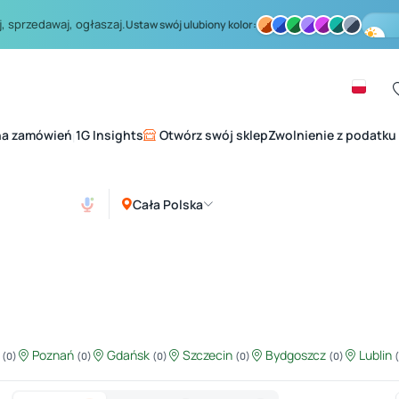
, sprzedawaj, ogłaszaj.
Ustaw swój ulubiony kolor:
na zamówień
1G Insights
Otwórz swój sklep
Zwolnienie z podatku
|
Cała Polska
ź
Poznań
Gdańsk
Szczecin
Bydgoszcz
Lublin
(0)
(0)
(0)
(0)
(0)