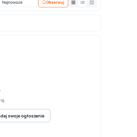
Obserwuj
y
ię.
daj swoje ogłoszenie