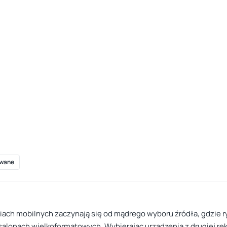
wane
ch mobilnych zaczynają się od mądrego wyboru źródła, gdzie ry
alonach wielkoformatowych. Wybierając urządzenia z drugiej ręki