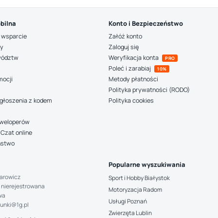
bilna
Konto i Bezpieczeństwo
 wsparcie
Załóż konto
ny
Zaloguj się
wództw
Weryfikacja konta
PRO
Poleć i zarabiaj
10%
mocji
Metody płatności
Polityka prywatności (RODO)
głoszenia z kodem
Polityka cookies
deweloperów
Czat online
ństwo
Popularne wyszukiwania
arowicz
Sport i Hobby Białystok
 nierejestrowana
Motoryzacja Radom
wa
Usługi Poznań
hunki@1g.pl
Zwierzęta Lublin