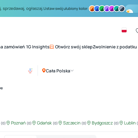
, sprzedawaj, ogłaszaj.
Ustaw swój ulubiony kolor:
na zamówień
1G Insights
Otwórz swój sklep
Zwolnienie z podatku
|
Cała Polska
we
ź
Poznań
Gdańsk
Szczecin
Bydgoszcz
Lublin
(0)
(0)
(0)
(0)
(0)