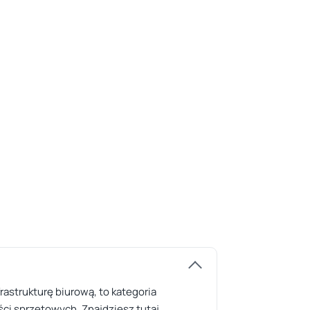
astrukturę biurową, to kategoria
ści sprzętowych. Znajdziesz tutaj