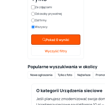
Ze zdjęciami
Od osoby prywatnej
Od firmy
Wszyscy
Pokaż 0 wyniki
Wyczyść filtry
Popularne wyszukiwania w okolicy
Nowe ogłoszenia
Tylko z foto
Najtańsze
Promo
O kategorii Urządzenia sieciowe
Jeśli planujesz zmodernizować swoje domo
Urządzenia sieciowe na platformie 1G.pl —