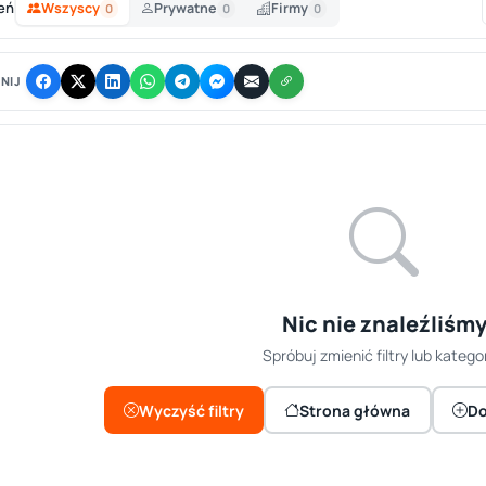
eń
Wszyscy
Prywatne
Firmy
0
0
0
NIJ
Nic nie znaleźliśm
Spróbuj zmienić filtry lub kategor
Wyczyść filtry
Strona główna
Do