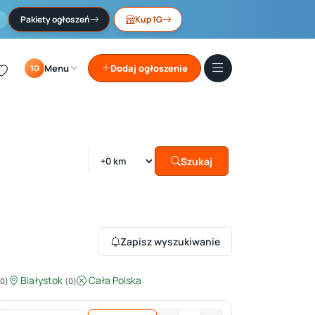
Pakiety ogłoszeń
Kup 1G
Menu
Dodaj ogłoszenie
1G
Szukaj
Zapisz wyszukiwanie
Białystok
Cała Polska
(0)
(0)