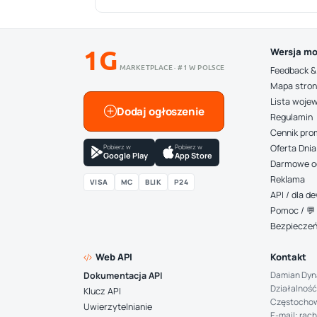
1G
Wersja mo
MARKETPLACE · #1 W POLSCE
Feedback &
Mapa stro
Lista woje
Dodaj ogłoszenie
Regulamin
Cennik pro
Pobierz w
Pobierz w
Oferta Dnia
Google Play
App Store
Darmowe o
Reklama
VISA
MC
BLIK
P24
API / dla 
Pomoc / 💬 
Bezpiecze
Web API
Kontakt
Damian Dyn
Dokumentacja API
Działalność
Klucz API
Częstocho
Uwierzytelnianie
E-mail: rac