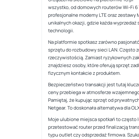
wszystko, od domowych routerów Wi-Fi 6 TP
profesjonalne modemy LTE oraz zestawy M
unikalnych okazji, gdzie każda wyprzeda
technologii.
Na platformie spotkasz zarówno pasjonatów
sprzętu do rozbudowy sieci LAN. Często zda
rzeczywistością. Zamiast ryzykownych zak
znajdziesz osoby, które oferują sprzęt z
fizycznym kontakcie z produktem.
Bezpieczeństwo transakcji jest tutaj klu
ceny przebiega w atmosferze wzajemnego 
Pamiętaj, że kupując sprzęt od prywatnyc
Netgear. To doskonała alternatywa dla OLX
Moje ulubione miejsca spotkań to często l
przetestować router przed finalizacją trans
typu outlet czy odsprzedaż firmowa. Szuka