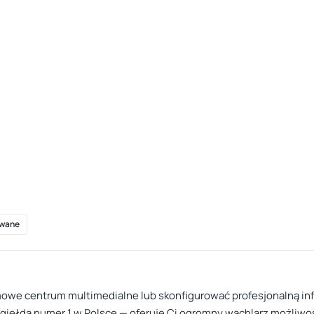
wane
we centrum multimedialne lub skonfigurować profesjonalną infr
 giełda numer 1 w Polsce — oferuje Ci ogromny wachlarz możliwo