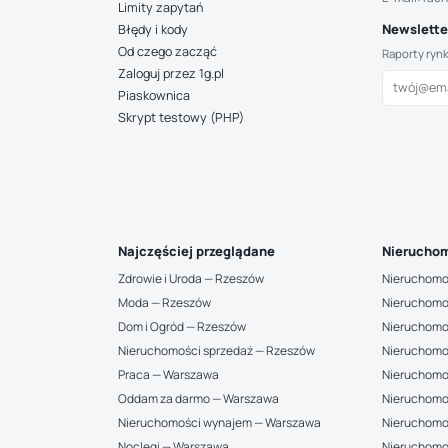
Limity zapytań
Newsletter
Błędy i kody
Od czego zacząć
Raporty ryn
Zaloguj przez 1g.pl
Piaskownica
Skrypt testowy (PHP)
Najczęściej przeglądane
Nieruchom
Zdrowie i Uroda — Rzeszów
Nieruchomo
Moda — Rzeszów
Nieruchomo
Dom i Ogród — Rzeszów
Nieruchomo
Nieruchomości sprzedaż — Rzeszów
Nieruchomo
Praca — Warszawa
Nieruchomo
Oddam za darmo — Warszawa
Nieruchomo
Nieruchomości wynajem — Warszawa
Nieruchomo
Noclegi — Warszawa
Nieruchomo