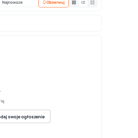
Obserwuj
y
ię.
daj swoje ogłoszenie