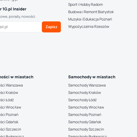
Sport i Hobby Radom
 1G.pl Insider
Budowa i Remont Białystok
kowe, porady, nowości.
Muzyka i Edukacja Poznań
Wypożyczalnia Rzeszów
Zapisz
ości w miastach
Samochody w miastach
ści Warszawa
Samochody Warszawa
ści Kraków
Samochody Kraków
ści Łódź
Samochody Łódź
ści Wrocław
Samochody Wrocław
ści Poznań
Samochody Poznań
ści Gdańsk
Samochody Gdańsk
ści Szczecin
Samochody Szczecin
ści Bydgoszcz
Samochody Bydgoszcz