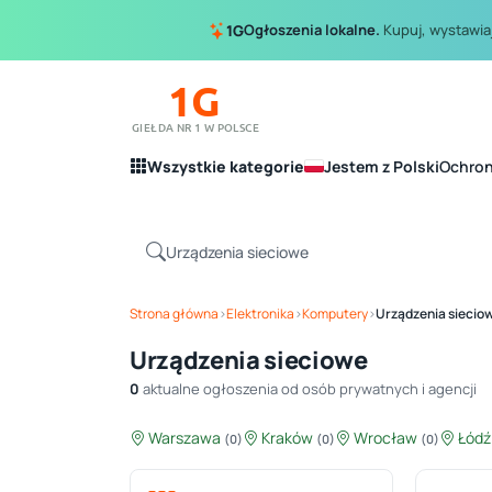
Ogłoszenia lokalne.
Kupuj, wystawiaj
1G
1G
GIEŁDA NR 1 W POLSCE
Wszystkie kategorie
Jestem z Polski
Ochro
Strona główna
›
Elektronika
›
Komputery
›
Urządzenia siecio
Urządzenia sieciowe
0
aktualne ogłoszenia od osób prywatnych i agencji
Warszawa
Kraków
Wrocław
Łód
(0)
(0)
(0)