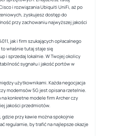
sco i rozwiązania Ubiquiti UniFi, aż po
zeniowych, zyskujesz dostęp do
ność przy zachowaniu najwyższej jakości
11, jak i firm szukających opłacalnego
to właśnie tutaj staje się
i sprzedaj lokalnie. W Twojej okolicy
tabilność sygnału i jakość portów w
e między użytkownikami. Każda negocjacja
czy modemsów 5G jest opisana rzetelnie.
 na konkretne modele firm Archer czy
iej jakości przedmiotów.
y, gdzie przy kawie można spokojnie
ć regularnie, by trafić na najlepsze okazje