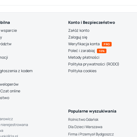
bilna
Konto i Bezpieczeństwo
 wsparcie
Załóż konto
ny
Zaloguj się
wództw
Weryfikacja konta
PRO
Poleć i zarabiaj
10%
mocji
Metody płatności
Polityka prywatności (RODO)
głoszenia z kodem
Polityka cookies
deweloperów
Czat online
ństwo
Popularne wyszukiwania
arowicz
Rolnictwo Gdańsk
 nierejestrowana
Dla Dzieci Warszawa
wa
Firma i Przemysł Bydgoszcz
hunki@1g.pl