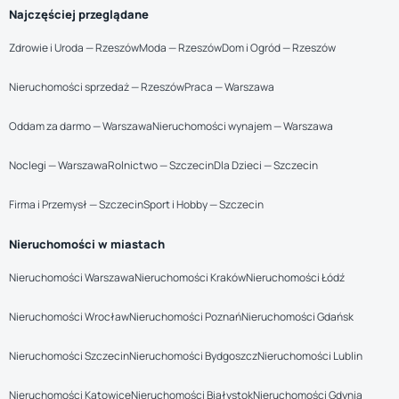
Najczęściej przeglądane
Zdrowie i Uroda — Rzeszów
Moda — Rzeszów
Dom i Ogród — Rzeszów
Nieruchomości sprzedaż — Rzeszów
Praca — Warszawa
Oddam za darmo — Warszawa
Nieruchomości wynajem — Warszawa
Noclegi — Warszawa
Rolnictwo — Szczecin
Dla Dzieci — Szczecin
Firma i Przemysł — Szczecin
Sport i Hobby — Szczecin
Nieruchomości w miastach
Nieruchomości Warszawa
Nieruchomości Kraków
Nieruchomości Łódź
Nieruchomości Wrocław
Nieruchomości Poznań
Nieruchomości Gdańsk
Nieruchomości Szczecin
Nieruchomości Bydgoszcz
Nieruchomości Lublin
Nieruchomości Katowice
Nieruchomości Białystok
Nieruchomości Gdynia