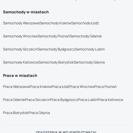
Samochody w miastach
Samochody Warszawa
Samochody Kraków
Samochody Łódź
Samochody Wrocław
Samochody Poznań
Samochody Gdańsk
Samochody Szczecin
Samochody Bydgoszcz
Samochody Lublin
Samochody Katowice
Samochody Białystok
Samochody Gdynia
Praca w miastach
Praca Warszawa
Praca Kraków
Praca Łódź
Praca Wrocław
Praca Poznań
Praca Gdańsk
Praca Szczecin
Praca Bydgoszcz
Praca Lublin
Praca Katowice
Praca Białystok
Praca Gdynia
OGŁOSZENIA W WOJEWÓDZTWACH: