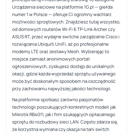
Urządzenia sieciowe na platformie 1G.pl — giełda
numer 1 w Polsce — oferuje Ci ogromny wachlarz
możliwości sprzętowych. Znajdziesz tutaj wszystko,
od domowych routerów Wi-Fi 6 TP-Link Archer czy
ASUS RT, przez wydajne switche zarządzalne Cisco i
rozwiązania Ubiquiti UniFi, aż po profesjonalne
modemy LTE oraz zestawy Mesh. Wybierając to
miejsce zamiast anonimowych portali
ogłoszeniowych, zyskujesz dostęp do unikalnych
okazji, gdzie każda wyprzedaż sprzętu używanego
może być doskonałym sposobem na oszczędność
przy zachowaniu najwyższej jakości technologii.
Na platformie spotkasz zarówno pasjonatów
technologii poszukujących konkretnych modeli jak
Mikrotik RB4011, jak i firm szukających opłacalnego
sprzętu do rozbudowy sieci LAN. Często zdarza się,
że korzystna wymiana czy okazja na tani switch