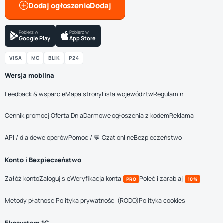
Dodaj ogłoszenie
Pobierz w
Pobierz w
Google Play
App Store
VISA
MC
BLIK
P24
Wersja mobilna
Feedback & wsparcie
Mapa strony
Lista województw
Regulamin
Cennik promocji
Oferta Dnia
Darmowe ogłoszenia z kodem
Reklama
API / dla deweloperów
Pomoc / 💬 Czat online
Bezpieczeństwo
Konto i Bezpieczeństwo
Załóż konto
Zaloguj się
Weryfikacja konta
Poleć i zarabiaj
PRO
10%
Metody płatności
Polityka prywatności (RODO)
Polityka cookies
Ekosystem 1G