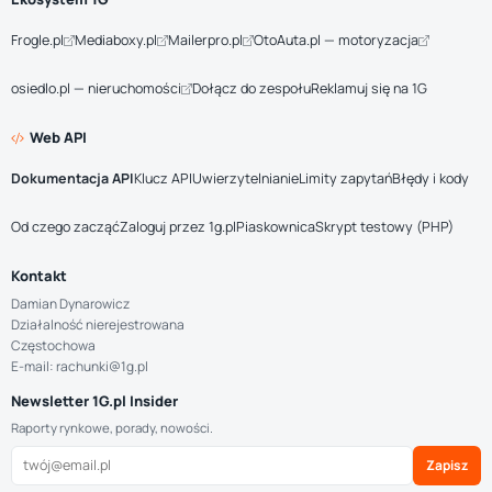
Frogle.pl
Mediaboxy.pl
Mailerpro.pl
OtoAuta.pl — motoryzacja
osiedlo.pl — nieruchomości
Dołącz do zespołu
Reklamuj się na 1G
Web API
Dokumentacja API
Klucz API
Uwierzytelnianie
Limity zapytań
Błędy i kody
Od czego zacząć
Zaloguj przez 1g.pl
Piaskownica
Skrypt testowy (PHP)
Kontakt
Damian Dynarowicz
Działalność nierejestrowana
Częstochowa
E-mail: rachunki@1g.pl
Newsletter 1G.pl Insider
Raporty rynkowe, porady, nowości.
Zapisz