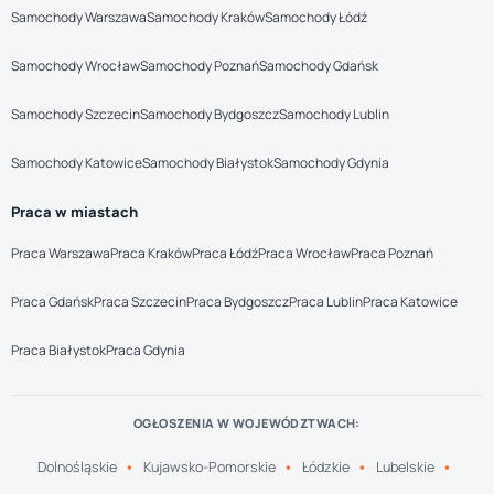
Samochody Warszawa
Samochody Kraków
Samochody Łódź
Samochody Wrocław
Samochody Poznań
Samochody Gdańsk
Samochody Szczecin
Samochody Bydgoszcz
Samochody Lublin
Samochody Katowice
Samochody Białystok
Samochody Gdynia
Praca w miastach
Praca Warszawa
Praca Kraków
Praca Łódź
Praca Wrocław
Praca Poznań
Praca Gdańsk
Praca Szczecin
Praca Bydgoszcz
Praca Lublin
Praca Katowice
Praca Białystok
Praca Gdynia
OGŁOSZENIA W WOJEWÓDZTWACH:
Dolnośląskie
Kujawsko-Pomorskie
Łódzkie
Lubelskie