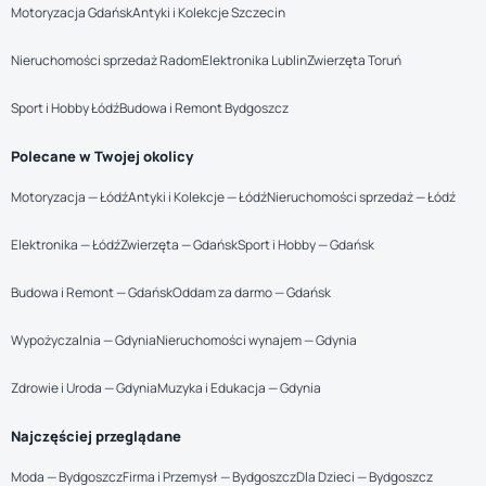
Motoryzacja Gdańsk
Antyki i Kolekcje Szczecin
Nieruchomości sprzedaż Radom
Elektronika Lublin
Zwierzęta Toruń
Sport i Hobby Łódź
Budowa i Remont Bydgoszcz
Polecane w Twojej okolicy
Motoryzacja — Łódź
Antyki i Kolekcje — Łódź
Nieruchomości sprzedaż — Łódź
Elektronika — Łódź
Zwierzęta — Gdańsk
Sport i Hobby — Gdańsk
Budowa i Remont — Gdańsk
Oddam za darmo — Gdańsk
Wypożyczalnia — Gdynia
Nieruchomości wynajem — Gdynia
Zdrowie i Uroda — Gdynia
Muzyka i Edukacja — Gdynia
Najczęściej przeglądane
Moda — Bydgoszcz
Firma i Przemysł — Bydgoszcz
Dla Dzieci — Bydgoszcz