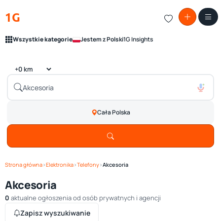
1G
Wszystkie kategorie
Jestem z Polski
1G Insights
Cała Polska
Strona główna
›
Elektronika
›
Telefony
›
Akcesoria
Akcesoria
0
aktualne ogłoszenia od osób prywatnych i agencji
Zapisz wyszukiwanie