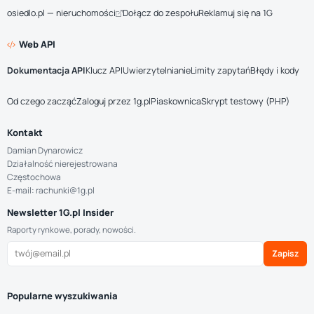
osiedlo.pl — nieruchomości
Dołącz do zespołu
Reklamuj się na 1G
Web API
Dokumentacja API
Klucz API
Uwierzytelnianie
Limity zapytań
Błędy i kody
Od czego zacząć
Zaloguj przez 1g.pl
Piaskownica
Skrypt testowy (PHP)
Kontakt
Damian Dynarowicz
Działalność nierejestrowana
Częstochowa
E-mail: rachunki@1g.pl
Newsletter 1G.pl Insider
Raporty rynkowe, porady, nowości.
Zapisz
Popularne wyszukiwania