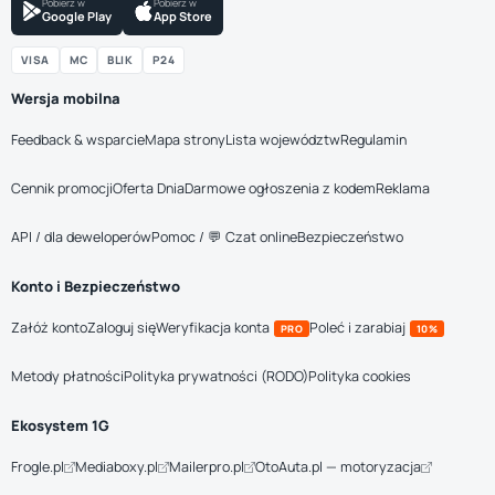
Pobierz w
Pobierz w
Google Play
App Store
VISA
MC
BLIK
P24
Wersja mobilna
Feedback & wsparcie
Mapa strony
Lista województw
Regulamin
Cennik promocji
Oferta Dnia
Darmowe ogłoszenia z kodem
Reklama
API / dla deweloperów
Pomoc / 💬 Czat online
Bezpieczeństwo
Konto i Bezpieczeństwo
Załóż konto
Zaloguj się
Weryfikacja konta
Poleć i zarabiaj
PRO
10%
Metody płatności
Polityka prywatności (RODO)
Polityka cookies
Ekosystem 1G
Frogle.pl
Mediaboxy.pl
Mailerpro.pl
OtoAuta.pl — motoryzacja